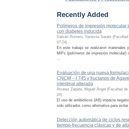
Recently Added
Polímeros de impresión molecular p
con diabetes inducida
Galván Romero, Vanessa Sarahí
(
Facultad
07-24
)
En este trabajo se realizaron materiales
MIPs (polímeros de impresión molecular) c
...
Evaluación de una nueva formulaci
CNCM – I 745 y fructanos de Agave
intestinal alterada
Álvarez Zapata, Miguel Ángel
(
Facultad de
24
)
El uso de antibióticos (AB) impacta negativ
sido utilizados como alternativa para evitar
Detección automática de ciclos res
tiempo-frecuencia clásicas y de alt