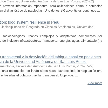
d de Ciencias, Universidad Autónoma de San Luis Potosí
,
2024-02
)
dos proveen información importante, para aplicaciones como la detección
en el diagnóstico de patologías. Uno de los SR adventicios continuos ...
tion: food system resilience in Peru
ltidisciplinario de Posgrado en Ciencias Ambientales, Universidad
ocioecológicos urbanos complejos y adaptativos compuestos por
 se incluyen infraestructuras (transporte, energía, agua, alimentación) y
r transversal y la desviación del tabique nasal en pacientes
cia de la Universidad Autónoma de San Luis Potosí
omatología, Universidad Autónoma de San Luis Potosí
,
2026-07-22
)
ionar obstrucción de la vía aérea nasal, favoreciendo la respiración oral
 entre ellas el colapso maxilar transversal. Objetivos: ...
View more