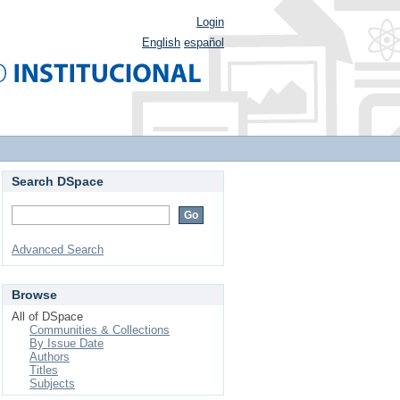
Login
English
español
Search DSpace
Advanced Search
Browse
All of DSpace
Communities & Collections
By Issue Date
Authors
Titles
Subjects