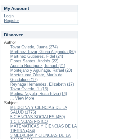
My Account
Login
Register
Discover
Author
Tovar Oviedo, Juana (274)
Martínez Tovar, Gloria Alejandra (80)
Martínez Gutiérrez, Fidel (24)
Flores Santos, Andrés (22)
Acosta Rodríguez, Ismael (21)
Montejano y Aguiñaga, Rafael (20)
Moctezuma Zárate, María de
Guadalupe (17)
Reynaga Hernández, Elizabeth (17)
Tovar Oviedo, J. (16)
Medina Noyola, Rosa Elvia (14)
... View More
Subject
MEDICINA Y CIENCIAS DE LA
SALUD (1775)
5 CIENCIAS SOCIALES (459)
1 CIENCIAS FISICO
MATEMATICAS Y CIENCIAS DE LA
TIERRA (454)
3 MEDICINA Y CIENCIAS DE LA