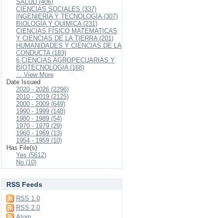
SALUD (406)
CIENCIAS SOCIALES (337)
INGENIERÍA Y TECNOLOGÍA (307)
BIOLOGÍA Y QUIMICA (231)
CIENCIAS FÍSICO MATEMATICAS
Y CIENCIAS DE LA TIERRA (201)
HUMANIDADES Y CIENCIAS DE LA
CONDUCTA (183)
6 CIENCIAS AGROPECUARIAS Y
BIOTECNOLOGIA (168)
... View More
Date Issued
2020 - 2026 (2296)
2010 - 2019 (2125)
2000 - 2009 (649)
1990 - 1999 (148)
1980 - 1989 (54)
1970 - 1979 (29)
1960 - 1969 (13)
1954 - 1959 (10)
Has File(s)
Yes (5612)
No (10)
RSS Feeds
RSS 1.0
RSS 2.0
Atom