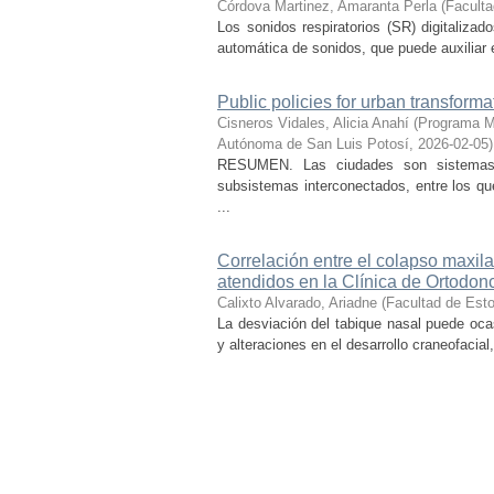
Córdova Martinez, Amaranta Perla
(
Faculta
Los sonidos respiratorios (SR) digitaliza
automática de sonidos, que puede auxiliar 
Public policies for urban transforma
Cisneros Vidales, Alicia Anahí
(
Programa Mu
Autónoma de San Luis Potosí
,
2026-02-05
)
RESUMEN. Las ciudades son sistemas s
subsistemas interconectados, entre los que
...
Correlación entre el colapso maxila
atendidos en la Clínica de Ortodon
Calixto Alvarado, Ariadne
(
Facultad de Est
La desviación del tabique nasal puede ocas
y alteraciones en el desarrollo craneofacial,