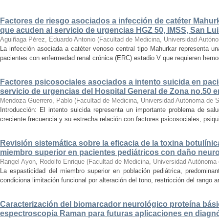
Factores de riesgo asociados a infección de catéter Mahur
que acuden al servicio de urgencias HGZ 50, IMSS, San Lui
Aguiñaga Pérez, Eduardo Antonio
(
Facultad de Medicina, Universidad Autón
La infección asociada a catéter venoso central tipo Mahurkar representa un
pacientes con enfermedad renal crónica (ERC) estadio V que requieren hemodiá
Factores psicosociales asociados a intento suicida en paci
servicio de urgencias del Hospital General de Zona no.50 e
Mendoza Guerrero, Pablo
(
Facultad de Medicina, Universidad Autónoma de S
Introducción: El intento suicida representa un importante problema de sal
creciente frecuencia y su estrecha relación con factores psicosociales, psiqu
Revisión sistemática sobre la eficacia de la toxina botulínic
miembro superior en pacientes pediátricos con daño neur
Rangel Ayon, Rodolfo Enrique
(
Facultad de Medicina, Universidad Autónoma 
La espasticidad del miembro superior en población pediátrica, predominant
condiciona limitación funcional por alteración del tono, restricción del rango art
Caracterización del biomarcador neurológico proteína bási
espectroscopía Raman para futuras aplicaciones en diagnó