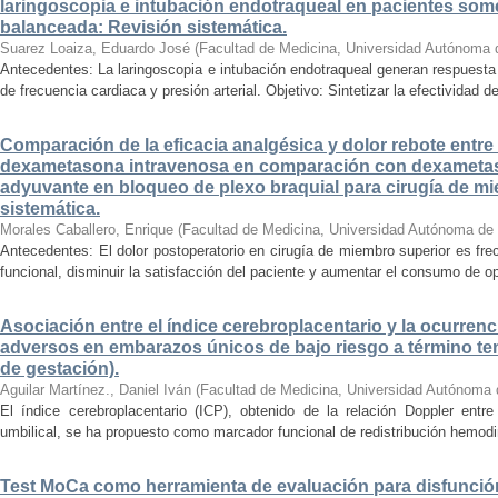
laringoscopia e intubación endotraqueal en pacientes some
balanceada: Revisión sistemática.
Suarez Loaiza, Eduardo José
(
Facultad de Medicina, Universidad Autónoma 
Antecedentes: La laringoscopia e intubación endotraqueal generan respuesta
de frecuencia cardiaca y presión arterial. Objetivo: Sintetizar la efectividad d
Comparación de la eficacia analgésica y dolor rebote entre
dexametasona intravenosa en comparación con dexameta
adyuvante en bloqueo de plexo braquial para cirugía de mi
sistemática.
Morales Caballero, Enrique
(
Facultad de Medicina, Universidad Autónoma de
Antecedentes: El dolor postoperatorio en cirugía de miembro superior es fre
funcional, disminuir la satisfacción del paciente y aumentar el consumo de op
Asociación entre el índice cerebroplacentario y la ocurrenc
adversos en embarazos únicos de bajo riesgo a término te
de gestación).
Aguilar Martínez., Daniel Iván
(
Facultad de Medicina, Universidad Autónoma 
El índice cerebroplacentario (ICP), obtenido de la relación Doppler entre 
umbilical, se ha propuesto como marcador funcional de redistribución hemodiná
Test MoCa como herramienta de evaluación para disfunción