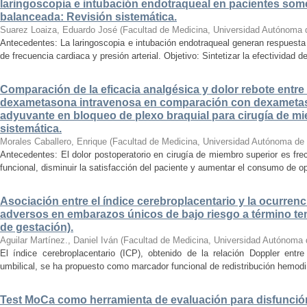
laringoscopia e intubación endotraqueal en pacientes some
balanceada: Revisión sistemática.
Suarez Loaiza, Eduardo José
(
Facultad de Medicina, Universidad Autónoma 
Antecedentes: La laringoscopia e intubación endotraqueal generan respuesta
de frecuencia cardiaca y presión arterial. Objetivo: Sintetizar la efectividad d
Comparación de la eficacia analgésica y dolor rebote entre
dexametasona intravenosa en comparación con dexameta
adyuvante en bloqueo de plexo braquial para cirugía de mi
sistemática.
Morales Caballero, Enrique
(
Facultad de Medicina, Universidad Autónoma de
Antecedentes: El dolor postoperatorio en cirugía de miembro superior es fre
funcional, disminuir la satisfacción del paciente y aumentar el consumo de op
Asociación entre el índice cerebroplacentario y la ocurrenc
adversos en embarazos únicos de bajo riesgo a término te
de gestación).
Aguilar Martínez., Daniel Iván
(
Facultad de Medicina, Universidad Autónoma 
El índice cerebroplacentario (ICP), obtenido de la relación Doppler entre 
umbilical, se ha propuesto como marcador funcional de redistribución hemodiná
Test MoCa como herramienta de evaluación para disfunción