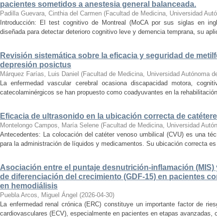
pacientes sometidos a anestesia general balanceada.
Padilla Guevara, Cinthia del Carmen
(
Facultad de Medicina, Universidad Aut
Introducción: El test cognitivo de Montreal (MoCA por sus siglas en ing
diseñada para detectar deterioro cognitivo leve y demencia temprana, su apl
Revisión sistemática sobre la eficacia y seguridad de metil
depresión posictus
Márquez Farías, Luis Daniel
(
Facultad de Medicina, Universidad Autónoma d
La enfermedad vascular cerebral ocasiona discapacidad motora, cogniti
catecolaminérgicos se han propuesto como coadyuvantes en la rehabilitación. O
Eficacia de ultrasonido en la ubicación correcta de catéter
Montelongo Campos, María Selene
(
Facultad de Medicina, Universidad Autó
Antecedentes: La colocación del catéter venoso umbilical (CVU) es una té
para la administración de líquidos y medicamentos. Su ubicación correcta es c
Asociación entre el puntaje desnutrición-inflamación (MIS) y
de diferenciación del crecimiento (GDF-15) en pacientes c
en hemodiálisis
Puebla Arcos, Miguel Ángel
(
2026-04-30
)
La enfermedad renal crónica (ERC) constituye un importante factor de ries
cardiovasculares (ECV), especialmente en pacientes en etapas avanzadas, c