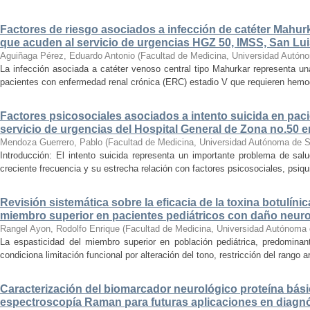
Factores de riesgo asociados a infección de catéter Mahur
que acuden al servicio de urgencias HGZ 50, IMSS, San Lui
Aguiñaga Pérez, Eduardo Antonio
(
Facultad de Medicina, Universidad Autón
La infección asociada a catéter venoso central tipo Mahurkar representa un
pacientes con enfermedad renal crónica (ERC) estadio V que requieren hemodiá
Factores psicosociales asociados a intento suicida en paci
servicio de urgencias del Hospital General de Zona no.50 e
Mendoza Guerrero, Pablo
(
Facultad de Medicina, Universidad Autónoma de S
Introducción: El intento suicida representa un importante problema de sal
creciente frecuencia y su estrecha relación con factores psicosociales, psiqu
Revisión sistemática sobre la eficacia de la toxina botulínic
miembro superior en pacientes pediátricos con daño neur
Rangel Ayon, Rodolfo Enrique
(
Facultad de Medicina, Universidad Autónoma 
La espasticidad del miembro superior en población pediátrica, predominant
condiciona limitación funcional por alteración del tono, restricción del rango art
Caracterización del biomarcador neurológico proteína bási
espectroscopía Raman para futuras aplicaciones en diagnó