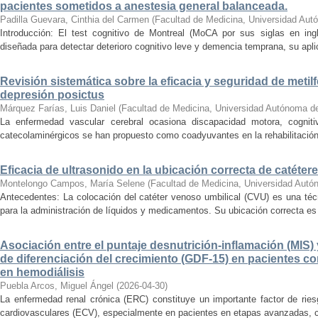
pacientes sometidos a anestesia general balanceada.
Padilla Guevara, Cinthia del Carmen
(
Facultad de Medicina, Universidad Aut
Introducción: El test cognitivo de Montreal (MoCA por sus siglas en ing
diseñada para detectar deterioro cognitivo leve y demencia temprana, su apl
Revisión sistemática sobre la eficacia y seguridad de metil
depresión posictus
Márquez Farías, Luis Daniel
(
Facultad de Medicina, Universidad Autónoma d
La enfermedad vascular cerebral ocasiona discapacidad motora, cogniti
catecolaminérgicos se han propuesto como coadyuvantes en la rehabilitación. O
Eficacia de ultrasonido en la ubicación correcta de catéter
Montelongo Campos, María Selene
(
Facultad de Medicina, Universidad Autó
Antecedentes: La colocación del catéter venoso umbilical (CVU) es una té
para la administración de líquidos y medicamentos. Su ubicación correcta es c
Asociación entre el puntaje desnutrición-inflamación (MIS) y
de diferenciación del crecimiento (GDF-15) en pacientes c
en hemodiálisis
Puebla Arcos, Miguel Ángel
(
2026-04-30
)
La enfermedad renal crónica (ERC) constituye un importante factor de ries
cardiovasculares (ECV), especialmente en pacientes en etapas avanzadas, c