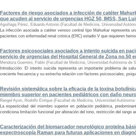
Factores de riesgo asociados a infección de catéter Mahur
que acuden al servicio de urgencias HGZ 50, IMSS, San Lui
Aguiñaga Pérez, Eduardo Antonio
(
Facultad de Medicina, Universidad Autón
La infección asociada a catéter venoso central tipo Mahurkar representa un
pacientes con enfermedad renal crónica (ERC) estadio V que requieren hemodiá
Factores psicosociales asociados a intento suicida en paci
servicio de urgencias del Hospital General de Zona no.50 e
Mendoza Guerrero, Pablo
(
Facultad de Medicina, Universidad Autónoma de S
Introducción: El intento suicida representa un importante problema de sal
creciente frecuencia y su estrecha relación con factores psicosociales, psiqu
Revisión sistemática sobre la eficacia de la toxina botulínic
miembro superior en pacientes pediátricos con daño neur
Rangel Ayon, Rodolfo Enrique
(
Facultad de Medicina, Universidad Autónoma 
La espasticidad del miembro superior en población pediátrica, predominant
condiciona limitación funcional por alteración del tono, restricción del rango art
Caracterización del biomarcador neurológico proteína bási
espectroscopía Raman para futuras aplicaciones en diagnó