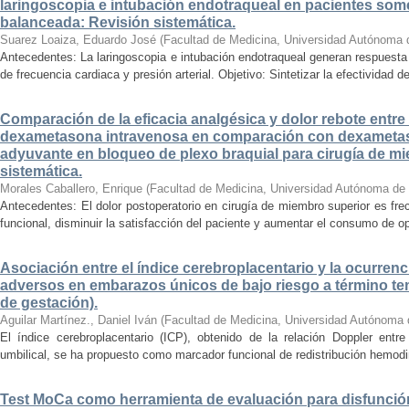
laringoscopia e intubación endotraqueal en pacientes some
balanceada: Revisión sistemática.
Suarez Loaiza, Eduardo José
(
Facultad de Medicina, Universidad Autónoma 
Antecedentes: La laringoscopia e intubación endotraqueal generan respuesta
de frecuencia cardiaca y presión arterial. Objetivo: Sintetizar la efectividad d
Comparación de la eficacia analgésica y dolor rebote entre
dexametasona intravenosa en comparación con dexameta
adyuvante en bloqueo de plexo braquial para cirugía de mi
sistemática.
Morales Caballero, Enrique
(
Facultad de Medicina, Universidad Autónoma de
Antecedentes: El dolor postoperatorio en cirugía de miembro superior es fre
funcional, disminuir la satisfacción del paciente y aumentar el consumo de op
Asociación entre el índice cerebroplacentario y la ocurrenc
adversos en embarazos únicos de bajo riesgo a término te
de gestación).
Aguilar Martínez., Daniel Iván
(
Facultad de Medicina, Universidad Autónoma 
El índice cerebroplacentario (ICP), obtenido de la relación Doppler entre 
umbilical, se ha propuesto como marcador funcional de redistribución hemodiná
Test MoCa como herramienta de evaluación para disfunción