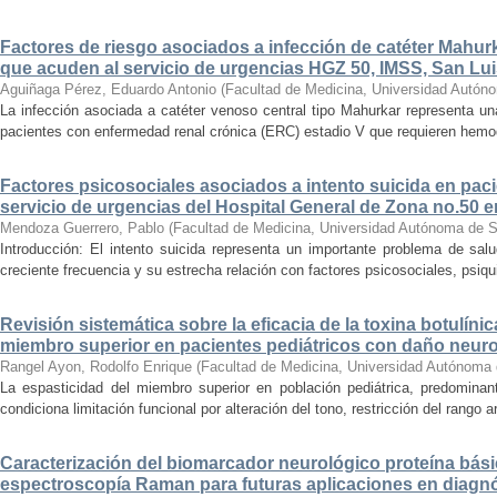
Factores de riesgo asociados a infección de catéter Mahur
que acuden al servicio de urgencias HGZ 50, IMSS, San Lui
Aguiñaga Pérez, Eduardo Antonio
(
Facultad de Medicina, Universidad Autón
La infección asociada a catéter venoso central tipo Mahurkar representa un
pacientes con enfermedad renal crónica (ERC) estadio V que requieren hemodiá
Factores psicosociales asociados a intento suicida en paci
servicio de urgencias del Hospital General de Zona no.50 e
Mendoza Guerrero, Pablo
(
Facultad de Medicina, Universidad Autónoma de S
Introducción: El intento suicida representa un importante problema de sal
creciente frecuencia y su estrecha relación con factores psicosociales, psiqu
Revisión sistemática sobre la eficacia de la toxina botulínic
miembro superior en pacientes pediátricos con daño neur
Rangel Ayon, Rodolfo Enrique
(
Facultad de Medicina, Universidad Autónoma 
La espasticidad del miembro superior en población pediátrica, predominant
condiciona limitación funcional por alteración del tono, restricción del rango art
Caracterización del biomarcador neurológico proteína bási
espectroscopía Raman para futuras aplicaciones en diagnó