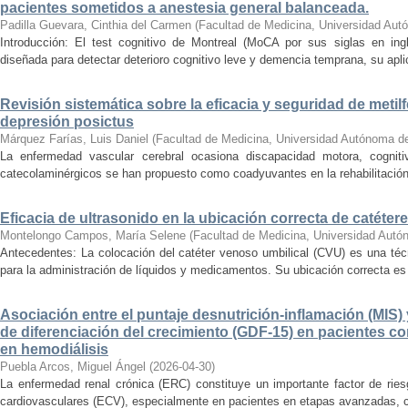
pacientes sometidos a anestesia general balanceada.
Padilla Guevara, Cinthia del Carmen
(
Facultad de Medicina, Universidad Aut
Introducción: El test cognitivo de Montreal (MoCA por sus siglas en ing
diseñada para detectar deterioro cognitivo leve y demencia temprana, su apl
Revisión sistemática sobre la eficacia y seguridad de metil
depresión posictus
Márquez Farías, Luis Daniel
(
Facultad de Medicina, Universidad Autónoma d
La enfermedad vascular cerebral ocasiona discapacidad motora, cogniti
catecolaminérgicos se han propuesto como coadyuvantes en la rehabilitación. O
Eficacia de ultrasonido en la ubicación correcta de catéter
Montelongo Campos, María Selene
(
Facultad de Medicina, Universidad Autó
Antecedentes: La colocación del catéter venoso umbilical (CVU) es una té
para la administración de líquidos y medicamentos. Su ubicación correcta es c
Asociación entre el puntaje desnutrición-inflamación (MIS) y
de diferenciación del crecimiento (GDF-15) en pacientes c
en hemodiálisis
Puebla Arcos, Miguel Ángel
(
2026-04-30
)
La enfermedad renal crónica (ERC) constituye un importante factor de ries
cardiovasculares (ECV), especialmente en pacientes en etapas avanzadas, c