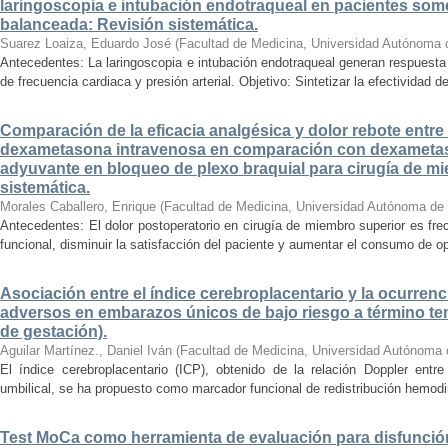
laringoscopia e intubación endotraqueal en pacientes some
balanceada: Revisión sistemática.
Suarez Loaiza, Eduardo José
(
Facultad de Medicina, Universidad Autónoma 
Antecedentes: La laringoscopia e intubación endotraqueal generan respuesta
de frecuencia cardiaca y presión arterial. Objetivo: Sintetizar la efectividad d
Comparación de la eficacia analgésica y dolor rebote entre
dexametasona intravenosa en comparación con dexameta
adyuvante en bloqueo de plexo braquial para cirugía de mi
sistemática.
Morales Caballero, Enrique
(
Facultad de Medicina, Universidad Autónoma de
Antecedentes: El dolor postoperatorio en cirugía de miembro superior es fre
funcional, disminuir la satisfacción del paciente y aumentar el consumo de op
Asociación entre el índice cerebroplacentario y la ocurrenc
adversos en embarazos únicos de bajo riesgo a término te
de gestación).
Aguilar Martínez., Daniel Iván
(
Facultad de Medicina, Universidad Autónoma 
El índice cerebroplacentario (ICP), obtenido de la relación Doppler entre 
umbilical, se ha propuesto como marcador funcional de redistribución hemodiná
Test MoCa como herramienta de evaluación para disfunción