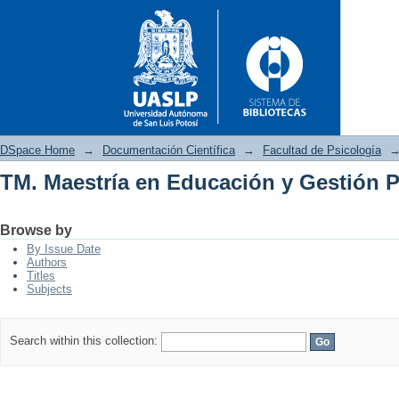
DSpace Home
→
Documentación Científica
→
Facultad de Psicología
TM. Maestría en Educación y Gestión 
TM. Maestría en Educación y 
Browse by
By Issue Date
Authors
Titles
Subjects
Search within this collection: