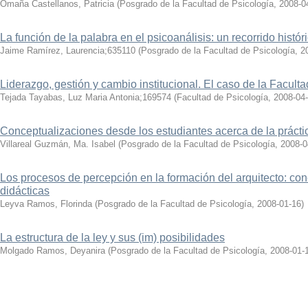
Omaña Castellanos, Patricia
(
Posgrado de la Facultad de Psicología
,
2008-0
La función de la palabra en el psicoanálisis: un recorrido histór
Jaime Ramírez, Laurencia;635110
(
Posgrado de la Facultad de Psicología
,
2
Liderazgo, gestión y cambio institucional. El caso de la Facul
Tejada Tayabas, Luz Maria Antonia;169574
(
Facultad de Psicología
,
2008-04
Conceptualizaciones desde los estudiantes acerca de la práctica
Villareal Guzmán, Ma. Isabel
(
Posgrado de la Facultad de Psicología
,
2008-0
Los procesos de percepción en la formación del arquitecto: con
didácticas
Leyva Ramos, Florinda
(
Posgrado de la Facultad de Psicología
,
2008-01-16
)
La estructura de la ley y sus (im) posibilidades
Molgado Ramos, Deyanira
(
Posgrado de la Facultad de Psicología
,
2008-01-