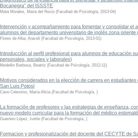
Bocanegra" del ISSSTE
Mata Morales, Maria del Rocio
(
Facultad de Psicología
,
2013-04
)
Intervención y acompañamiento para fomentar y consolidar el
alumnos del departamento universitario de inglés zona oriente
Flores de Alba, Araceli
(
Facultad de Psicología
,
2013-01
)
Introducción al perfil profesional para alumnos de educación s
personales, sociales y laborales)
Medellin Barbosa, Beatriz
(
Facultad de Psicología
,
2012-11
)
Motivos considerados en la elección de carrera en estudiantes 
San Luis Potosí
Cano Celestino, María Alicia
(
Facultad de Psicología
,
)
La formación de profesores y las estrategias de enseñanza, co
nuevo modelo curricular para la formación del médico estomat
Guerrero López, Ivette
(
Facultad de Psicología
,
)
Formacion y profesionalización del docente del CECYTE de Sa