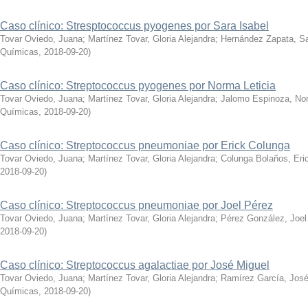
Caso clínico: Stresptococcus pyogenes por Sara Isabel
Tovar Oviedo, Juana
;
Martínez Tovar, Gloria Alejandra
;
Hernández Zapata, Sa
Químicas
,
2018-09-20
)
Caso clínico: Streptococcus pyogenes por Norma Leticia
Tovar Oviedo, Juana
;
Martínez Tovar, Gloria Alejandra
;
Jalomo Espinoza, Nor
Químicas
,
2018-09-20
)
Caso clínico: Streptococcus pneumoniae por Erick Colunga
Tovar Oviedo, Juana
;
Martínez Tovar, Gloria Alejandra
;
Colunga Bolaños, Eri
2018-09-20
)
Caso clínico: Streptococcus pneumoniae por Joel Pérez
Tovar Oviedo, Juana
;
Martínez Tovar, Gloria Alejandra
;
Pérez González, Joel
2018-09-20
)
Caso clínico: Streptococcus agalactiae por José Miguel
Tovar Oviedo, Juana
;
Martínez Tovar, Gloria Alejandra
;
Ramírez García, José
Químicas
,
2018-09-20
)