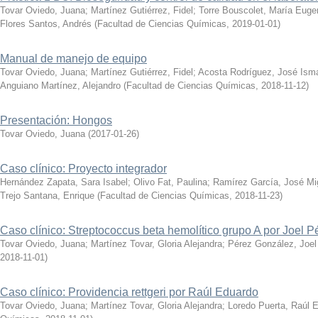
Tovar Oviedo, Juana
;
Martínez Gutiérrez, Fidel
;
Torre Bouscolet, María Euge
Flores Santos, Andrés
(
Facultad de Ciencias Químicas
,
2019-01-01
)
Manual de manejo de equipo
Tovar Oviedo, Juana
;
Martínez Gutiérrez, Fidel
;
Acosta Rodríguez, José Ism
Anguiano Martínez, Alejandro
(
Facultad de Ciencias Químicas
,
2018-11-12
)
Presentación: Hongos
Tovar Oviedo, Juana
(
2017-01-26
)
Caso clínico: Proyecto integrador
Hernández Zapata, Sara Isabel
;
Olivo Fat, Paulina
;
Ramírez García, José Mi
Trejo Santana, Enrique
(
Facultad de Ciencias Químicas
,
2018-11-23
)
Caso clínico: Streptococcus beta hemolítico grupo A por Joel P
Tovar Oviedo, Juana
;
Martínez Tovar, Gloria Alejandra
;
Pérez González, Joel
2018-11-01
)
Caso clínico: Providencia rettgeri por Raúl Eduardo
Tovar Oviedo, Juana
;
Martínez Tovar, Gloria Alejandra
;
Loredo Puerta, Raúl 