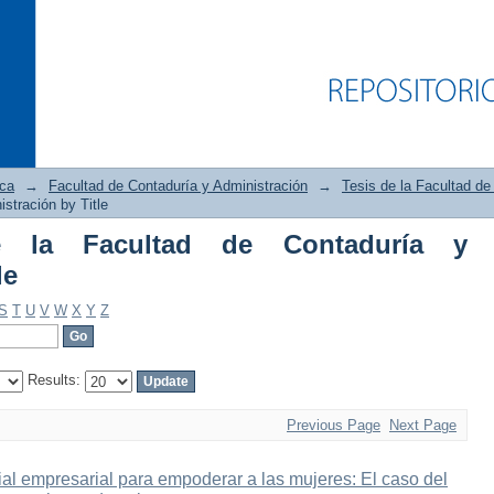
ica
→
Facultad de Contaduría y Administración
→
Tesis de la Facultad de
stración by Title
e la Facultad de Contaduría y
Facultad de Contaduría y Administració
le
S
T
U
V
W
X
Y
Z
Results:
Previous Page
Next Page
ial empresarial para empoderar a las mujeres: El caso del