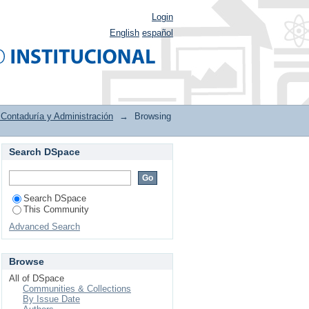
Login
English
español
 Contaduría y Administración
→
Browsing
Search DSpace
n by Title
Search DSpace
This Community
Advanced Search
Browse
All of DSpace
Communities & Collections
By Issue Date