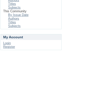
Authors
Titles
Subjects
This Community
By Issue Date
Authors
Titles
Subjects
My Account
Login
Register