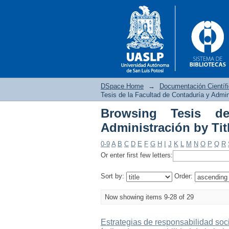
DSpace Home
→
Documentación Científ
Tesis de la Facultad de Contaduría y Admini
Browsing Tesis d
Browsing Tesis de la 
Administración by Tit
0-9
A
B
C
D
E
F
G
H
I
J
K
L
M
N
O
P
Q
R
Or enter first few letters:
Sort by:
Order:
Now showing items 9-28 of 29
Estrategias de responsabilidad soc