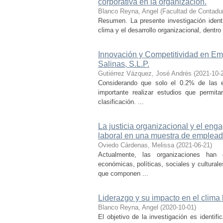
corporativa en la organización.
Blanco Reyna, Angel
(
Facultad de Contadur
Resumen. La presente investigación identi
clima y el desarrollo organizacional, dentr
Innovación y Competitividad en Emp
Salinas, S.L.P.
Gutiérrez Vázquez, José Andrés
(
2021-10-
Considerando que solo el 0.2% de las
importante realizar estudios que permit
clasificación. ...
La justicia organizacional y el e
laboral en una muestra de empleado
Oviedo Cárdenas, Melissa
(
2021-06-21
)
Actualmente, las organizaciones han 
económicas, políticas, sociales y cultura
que componen ...
Liderazgo y su impacto en el clima 
Blanco Reyna, Angel
(
2020-10-01
)
El objetivo de la investigación es identifi