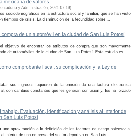
lsa mexicana de valores
ontaduría y Administración
,
2021-07-19
)
s sociodemográficos en la estructura social y familiar, que se han visto
en tiempos de crisis. La disminución de la fecundidad sobre ...
la compra de un automóvil en la ciudad de San Luis Potosí
 el objetivo de encontrar los atributos de compra que son mayormente
ado de automóviles de la ciudad de San Luis Potosí. Este estudio es ...
 como comprobante fiscal, su complicación y la Ley de
atar sus ingresos requieren de la emisión de una factura electrónica
cal, con cambios constantes que les generan confusión y, los ha forzado
trabajo. Evaluación, identificación y análisis al interior de
n San Luis Potosí
 una aproximación a la definición de los factores de riesgo psicosocial
l al interior de una empresa del sector deportivo en San Luis ...