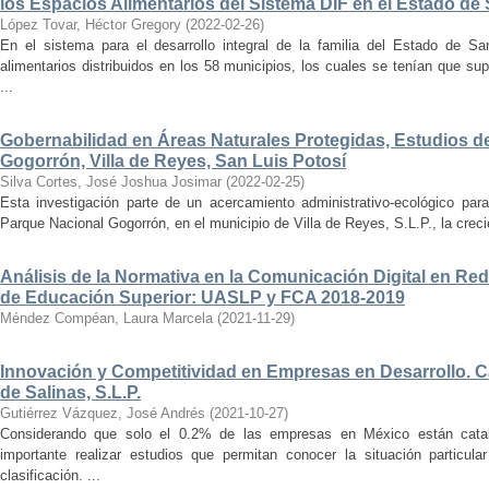
los Espacios Alimentarios del Sistema DIF en el Estado de
López Tovar, Héctor Gregory
(
2022-02-26
)
En el sistema para el desarrollo integral de la familia del Estado de Sa
alimentarios distribuidos en los 58 municipios, los cuales se tenían que sup
...
Gobernabilidad en Áreas Naturales Protegidas, Estudios d
Gogorrón, Villa de Reyes, San Luis Potosí
Silva Cortes, José Joshua Josimar
(
2022-02-25
)
Esta investigación parte de un acercamiento administrativo-ecológico para
Parque Nacional Gogorrón, en el municipio de Villa de Reyes, S.L.P., la creci
Análisis de la Normativa en la Comunicación Digital en Red
de Educación Superior: UASLP y FCA 2018-2019
Méndez Compéan, Laura Marcela
(
2021-11-29
)
Innovación y Competitividad en Empresas en Desarrollo. Ca
de Salinas, S.L.P.
Gutiérrez Vázquez, José Andrés
(
2021-10-27
)
Considerando que solo el 0.2% de las empresas en México están cat
importante realizar estudios que permitan conocer la situación particul
clasificación. ...