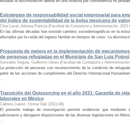
estudiar la discriminación laboral en una muestra por conveniencia no probabi
Estrategias de responsabilidad social empresarial para emp
del índice de sustentabilidad de la bolsa mexicana de valor
Chiw Lavat, Adriana Patricia
(
Facultad de Contaduría y Administración
,
2021-
En las últimas décadas han existido cambios sociodemográficos en la estruct
afectados por la caída del ingreso familiar en tiempos de crisis. La disminuci
Propuesta de mejora en la implementación de mecanismos
de personas refugiadas en el Municipio de San Luis Potosí
Gonzalez Segura, Guillermo Ulises
(
Facultad de Contaduría y Administración
La protección de personas con reconocimiento de la condición de refugiad
parte de las acciones de cumplimiento del Derecho Internacional Humanitar
...
Transición del Outsourcing en el año 2021: Garantía de rel
laborales en México
Cabrera Juárez, Osmar Dalí
(
2022-06
)
El presente trabajo de investigación permite evidenciar que mediante 
adicionaron y derogaron disposiciones de las diversas legislaciones en Méxi
...