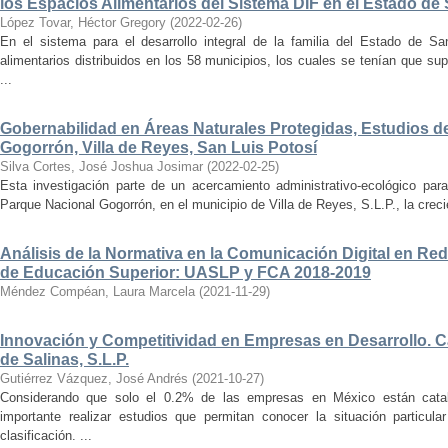
los Espacios Alimentarios del Sistema DIF en el Estado de
López Tovar, Héctor Gregory
(
2022-02-26
)
En el sistema para el desarrollo integral de la familia del Estado de Sa
alimentarios distribuidos en los 58 municipios, los cuales se tenían que sup
...
Gobernabilidad en Áreas Naturales Protegidas, Estudios d
Gogorrón, Villa de Reyes, San Luis Potosí
Silva Cortes, José Joshua Josimar
(
2022-02-25
)
Esta investigación parte de un acercamiento administrativo-ecológico para
Parque Nacional Gogorrón, en el municipio de Villa de Reyes, S.L.P., la creci
Análisis de la Normativa en la Comunicación Digital en Red
de Educación Superior: UASLP y FCA 2018-2019
Méndez Compéan, Laura Marcela
(
2021-11-29
)
Innovación y Competitividad en Empresas en Desarrollo. Ca
de Salinas, S.L.P.
Gutiérrez Vázquez, José Andrés
(
2021-10-27
)
Considerando que solo el 0.2% de las empresas en México están cat
importante realizar estudios que permitan conocer la situación particul
clasificación. ...