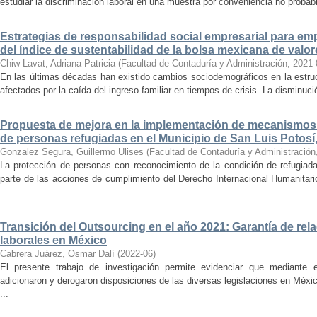
estudiar la discriminación laboral en una muestra por conveniencia no probabi
Estrategias de responsabilidad social empresarial para emp
del índice de sustentabilidad de la bolsa mexicana de valor
Chiw Lavat, Adriana Patricia
(
Facultad de Contaduría y Administración
,
2021-
En las últimas décadas han existido cambios sociodemográficos en la estruct
afectados por la caída del ingreso familiar en tiempos de crisis. La disminuci
Propuesta de mejora en la implementación de mecanismos
de personas refugiadas en el Municipio de San Luis Potosí
Gonzalez Segura, Guillermo Ulises
(
Facultad de Contaduría y Administración
La protección de personas con reconocimiento de la condición de refugiad
parte de las acciones de cumplimiento del Derecho Internacional Humanitar
...
Transición del Outsourcing en el año 2021: Garantía de rel
laborales en México
Cabrera Juárez, Osmar Dalí
(
2022-06
)
El presente trabajo de investigación permite evidenciar que mediante 
adicionaron y derogaron disposiciones de las diversas legislaciones en Méxi
...