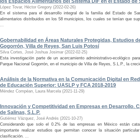
los Espacios Alimentarios del Sistema DIF en el Estado de
López Tovar, Héctor Gregory
(
2022-02-26
)
En el sistema para el desarrollo integral de la familia del Estado de Sa
alimentarios distribuidos en los 58 municipios, los cuales se tenían que sup
...
Gobernabilidad en Áreas Naturales Protegidas, Estudios d
Gogorrón, Villa de Reyes, San Luis Potosí
Silva Cortes, José Joshua Josimar
(
2022-02-25
)
Esta investigación parte de un acercamiento administrativo-ecológico para
Parque Nacional Gogorrón, en el municipio de Villa de Reyes, S.L.P., la creci
Análisis de la Normativa en la Comunicación Digital en Red
de Educación Superior: UASLP y FCA 2018-2019
Méndez Compéan, Laura Marcela
(
2021-11-29
)
Innovación y Competitividad en Empresas en Desarrollo. Ca
de Salinas, S.L.P.
Gutiérrez Vázquez, José Andrés
(
2021-10-27
)
Considerando que solo el 0.2% de las empresas en México están cat
importante realizar estudios que permitan conocer la situación particul
clasificación. ...