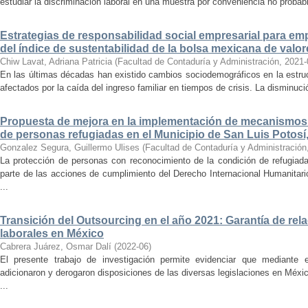
estudiar la discriminación laboral en una muestra por conveniencia no probabi
Estrategias de responsabilidad social empresarial para emp
del índice de sustentabilidad de la bolsa mexicana de valor
Chiw Lavat, Adriana Patricia
(
Facultad de Contaduría y Administración
,
2021-
En las últimas décadas han existido cambios sociodemográficos en la estruct
afectados por la caída del ingreso familiar en tiempos de crisis. La disminuci
Propuesta de mejora en la implementación de mecanismos
de personas refugiadas en el Municipio de San Luis Potosí
Gonzalez Segura, Guillermo Ulises
(
Facultad de Contaduría y Administración
La protección de personas con reconocimiento de la condición de refugiad
parte de las acciones de cumplimiento del Derecho Internacional Humanitar
...
Transición del Outsourcing en el año 2021: Garantía de rel
laborales en México
Cabrera Juárez, Osmar Dalí
(
2022-06
)
El presente trabajo de investigación permite evidenciar que mediante 
adicionaron y derogaron disposiciones de las diversas legislaciones en Méxi
...