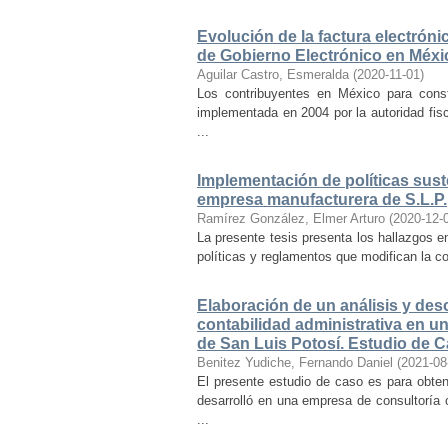
Evolución de la factura electrón
de Gobierno Electrónico en Méxi
Aguilar Castro, Esmeralda
(
2020-11-01
)
Los contribuyentes en México para const
implementada en 2004 por la autoridad fis
...
Implementación de políticas sust
empresa manufacturera de S.L.P.
Ramírez González, Elmer Arturo
(
2020-12-
La presente tesis presenta los hallazgos e
políticas y reglamentos que modifican la c
Elaboración de un análisis y des
contabilidad administrativa en u
de San Luis Potosí. Estudio de C
Benitez Yudiche, Fernando Daniel
(
2021-08
El presente estudio de caso es para obte
desarrolló en una empresa de consultoría 
...