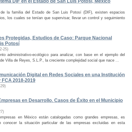
stema DIF en el Estado de San Luis Potosí, México
l de la familia del Estado de San Luis Potosí (DIF), existen espacios
ios, los cuales se tenían que supervisar, llevar un control y seguimiento
es Protegidas, Estudios de Caso: Parque Nacional
is Potosí
2-25
)
nto administrativo-ecológico para analizar, con base en el ejemplo del
e Villa de Reyes, S.L.P., la creciente complejidad social que nace ...
omunicación Digital en Redes Sociales en una Institución
y FCA 2018-2019
-29
)
Empresas en Desarrollo. Casos de Éxito en el Municipio
27
)
 empresas en México están catalogadas como grandes empresas, es
an conocer la situación particular de las empresas excluidas en esta