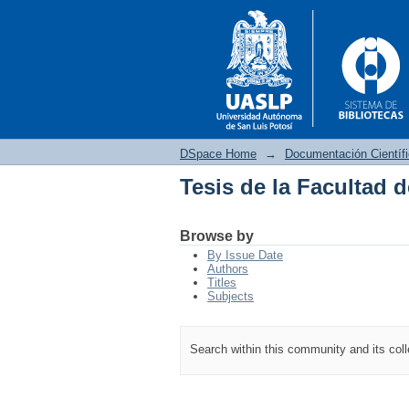
DSpace Home
→
Documentación Científ
Tesis de la Facultad 
Tesis de la Facultad 
Browse by
By Issue Date
Authors
Titles
Subjects
Search within this community and its col