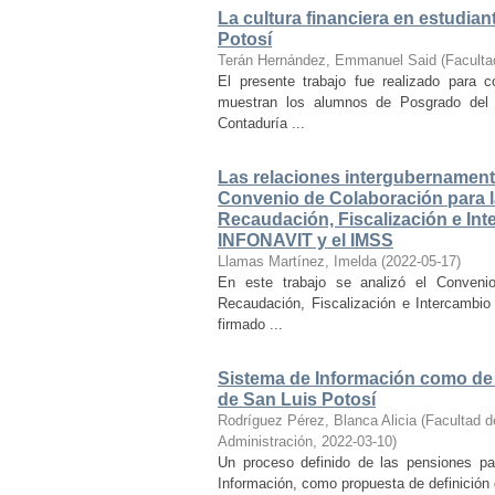
La cultura financiera en estudia
Potosí
Terán Hernández, Emmanuel Said
(
Faculta
El presente trabajo fue realizado para c
muestran los alumnos de Posgrado del 
Contaduría ...
Las relaciones intergubernamenta
Convenio de Colaboración para la 
Recaudación, Fiscalización e Inte
INFONAVIT y el IMSS
Llamas Martínez, Imelda
(
2022-05-17
)
En este trabajo se analizó el Convenio 
Recaudación, Fiscalización e Intercambio
firmado ...
Sistema de Información como de D
de San Luis Potosí
Rodríguez Pérez, Blanca Alicia
(
Facultad d
Administración
,
2022-03-10
)
Un proceso definido de las pensiones pa
Información, como propuesta de definición d