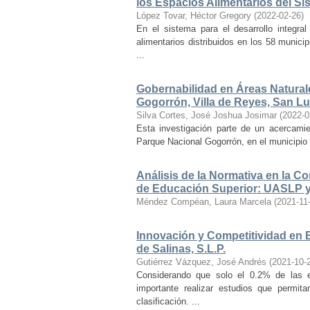
los Espacios Alimentarios del Si
López Tovar, Héctor Gregory
(
2022-02-26
)
En el sistema para el desarrollo integra
alimentarios distribuidos en los 58 municip
...
Gobernabilidad en Áreas Natural
Gogorrón, Villa de Reyes, San Lu
Silva Cortes, José Joshua Josimar
(
2022-0
Esta investigación parte de un acercamie
Parque Nacional Gogorrón, en el municipio d
Análisis de la Normativa en la C
de Educación Superior: UASLP 
Méndez Compéan, Laura Marcela
(
2021-11
Innovación y Competitividad en 
de Salinas, S.L.P.
Gutiérrez Vázquez, José Andrés
(
2021-10-
Considerando que solo el 0.2% de las
importante realizar estudios que permit
clasificación. ...