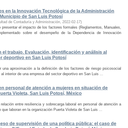
les en la Innovación Tecnológica de la Administración
 Municipio de San Luis Potosí
ltad de Contaduría y Administración
,
2022-02-17
)
 presentar el impacto de los factores formales (Reglamentos, Manuales,
implementado sobre el desempeño de la Dependencia de Innovación
el trabajo. Evaluación, identificación y análisis al
or deportivo en San Luis Potosí
 una aproximación a la definición de los factores de riesgo psicosocial
l al interior de una empresa del sector deportivo en San Luis ...
 en personal de atención a mujeres en situación de
uerta Violeta, San Luis Potosí, México
a relación entre resiliencia y sobrecarga laboral en personal de atención a
 que laboran en la organización Puerta Violeta de San Luis ...
eso de supervisión de una política pública: el caso de