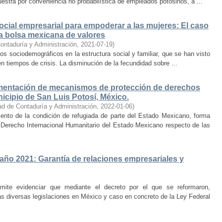
uestra por conveniencia no probabilística de empleados potosinos, a ...
ocial empresarial para empoderar a las mujeres: El caso
la bolsa mexicana de valores
ontaduría y Administración
,
2021-07-19
)
s sociodemográficos en la estructura social y familiar, que se han visto
en tiempos de crisis. La disminución de la fecundidad sobre ...
ementación de mecanismos de protección de derechos
icipio de San Luis Potosí, México.
ad de Contaduría y Administración
,
2022-01-06
)
ento de la condición de refugiada de parte del Estado Mexicano, forma
 Derecho Internacional Humanitario del Estado Mexicano respecto de las
 año 2021: Garantía de relaciones empresariales y
rmite evidenciar que mediante el decreto por el que se reformaron,
as diversas legislaciones en México y caso en concreto de la Ley Federal