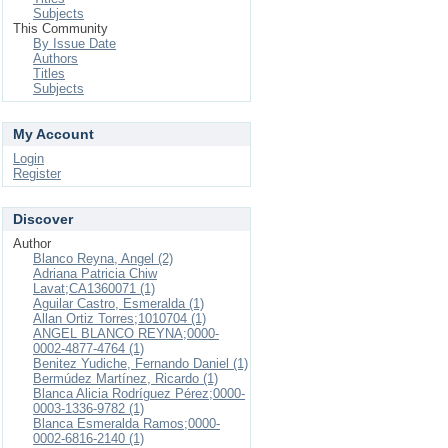
Subjects
This Community
By Issue Date
Authors
Titles
Subjects
My Account
Login
Register
Discover
Author
Blanco Reyna, Angel (2)
Adriana Patricia Chiw
Lavat;CA1360071 (1)
Aguilar Castro, Esmeralda (1)
Allan Ortiz Torres;1010704 (1)
ANGEL BLANCO REYNA;0000-
0002-4877-4764 (1)
Benitez Yudiche, Fernando Daniel (1)
Bermúdez Martínez, Ricardo (1)
Blanca Alicia Rodríguez Pérez;0000-
0003-1336-9782 (1)
Blanca Esmeralda Ramos;0000-
0002-6816-2140 (1)