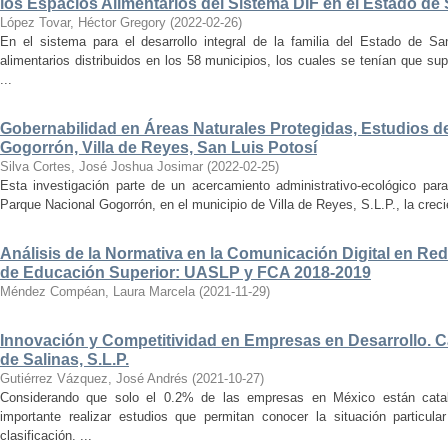
los Espacios Alimentarios del Sistema DIF en el Estado de
López Tovar, Héctor Gregory
(
2022-02-26
)
En el sistema para el desarrollo integral de la familia del Estado de Sa
alimentarios distribuidos en los 58 municipios, los cuales se tenían que sup
...
Gobernabilidad en Áreas Naturales Protegidas, Estudios d
Gogorrón, Villa de Reyes, San Luis Potosí
Silva Cortes, José Joshua Josimar
(
2022-02-25
)
Esta investigación parte de un acercamiento administrativo-ecológico para
Parque Nacional Gogorrón, en el municipio de Villa de Reyes, S.L.P., la creci
Análisis de la Normativa en la Comunicación Digital en Red
de Educación Superior: UASLP y FCA 2018-2019
Méndez Compéan, Laura Marcela
(
2021-11-29
)
Innovación y Competitividad en Empresas en Desarrollo. Ca
de Salinas, S.L.P.
Gutiérrez Vázquez, José Andrés
(
2021-10-27
)
Considerando que solo el 0.2% de las empresas en México están cat
importante realizar estudios que permitan conocer la situación particul
clasificación. ...