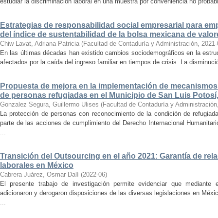
estudiar la discriminación laboral en una muestra por conveniencia no probabi
Estrategias de responsabilidad social empresarial para emp
del índice de sustentabilidad de la bolsa mexicana de valor
Chiw Lavat, Adriana Patricia
(
Facultad de Contaduría y Administración
,
2021-
En las últimas décadas han existido cambios sociodemográficos en la estruct
afectados por la caída del ingreso familiar en tiempos de crisis. La disminuci
Propuesta de mejora en la implementación de mecanismos
de personas refugiadas en el Municipio de San Luis Potosí
Gonzalez Segura, Guillermo Ulises
(
Facultad de Contaduría y Administración
La protección de personas con reconocimiento de la condición de refugiad
parte de las acciones de cumplimiento del Derecho Internacional Humanitar
...
Transición del Outsourcing en el año 2021: Garantía de rel
laborales en México
Cabrera Juárez, Osmar Dalí
(
2022-06
)
El presente trabajo de investigación permite evidenciar que mediante 
adicionaron y derogaron disposiciones de las diversas legislaciones en Méxi
...