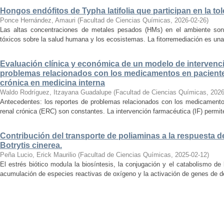
Hongos endófitos de Typha latifolia que participan en la t
Ponce Hernández, Amauri
(
Facultad de Ciencias Químicas
,
2026-02-26
)
Las altas concentraciones de metales pesados (HMs) en el ambiente son
tóxicos sobre la salud humana y los ecosistemas. La fitorremediación es una e
Evaluación clínica y económica de un modelo de intervenc
problemas relacionados con los medicamentos en pacient
crónica en medicina interna
Waldo Rodríguez, Itzayana Guadalupe
(
Facultad de Ciencias Químicas
,
2026
Antecedentes: los reportes de problemas relacionados con los medicament
renal crónica (ERC) son constantes. La intervención farmacéutica (IF) permit
Contribución del transporte de poliaminas a la respuesta d
Botrytis cinerea.
Peña Lucio, Erick Maurilio
(
Facultad de Ciencias Químicas
,
2025-02-12
)
El estrés biótico modula la biosíntesis, la conjugación y el catabolismo de 
acumulación de especies reactivas de oxígeno y la activación de genes de def