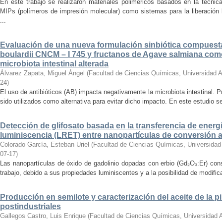
En este trabajo se realizaron materiales poliméricos basados en la técni
MIPs (polímeros de impresión molecular) como sistemas para la liberación l
...
Evaluación de una nueva formulación sinbiótica compues
boulardii CNCM – I 745 y fructanos de Agave salmiana como
microbiota intestinal alterada
Álvarez Zapata, Miguel Ángel
(
Facultad de Ciencias Químicas, Universidad 
24
)
El uso de antibióticos (AB) impacta negativamente la microbiota intestinal. Pr
sido utilizados como alternativa para evitar dicho impacto. En este estudio se
Detección de glifosato basada en la transferencia de energ
luminiscencia (LRET) entre nanopartículas de conversión a
Colorado García, Esteban Uriel
(
Facultad de Ciencias Químicas, Universida
07-17
)
Las nanopartículas de óxido de gadolinio dopadas con erbio (Gd₂O₃:Er) cons
trabajo, debido a sus propiedades luminiscentes y a la posibilidad de modificar
Producción en semilote y caracterización del aceite de la pi
postindustriales
Gallegos Castro, Luis Enrique
(
Facultad de Ciencias Químicas, Universidad