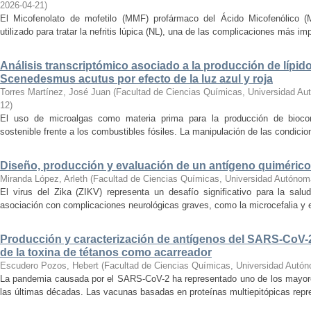
2026-04-21
)
El Micofenolato de mofetilo (MMF) profármaco del Ácido Micofenólico 
utilizado para tratar la nefritis lúpica (NL), una de las complicaciones más im
Análisis transcriptómico asociado a la producción de lípido
Scenedesmus acutus por efecto de la luz azul y roja
Torres Martínez, José Juan
(
Facultad de Ciencias Químicas, Universidad Au
12
)
El uso de microalgas como materia prima para la producción de biocomb
sostenible frente a los combustibles fósiles. La manipulación de las condicion
Diseño, producción y evaluación de un antígeno quimérico 
Miranda López, Arleth
(
Facultad de Ciencias Químicas, Universidad Autónom
El virus del Zika (ZIKV) representa un desafío significativo para la salu
asociación con complicaciones neurológicas graves, como la microcefalia y el
Producción y caracterización de antígenos del SARS-CoV-
de la toxina de tétanos como acarreador
Escudero Pozos, Hebert
(
Facultad de Ciencias Químicas, Universidad Autó
La pandemia causada por el SARS-CoV-2 ha representado uno de los mayores 
las últimas décadas. Las vacunas basadas en proteínas multiepitópicas repre