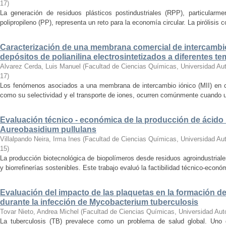
17
)
La generación de residuos plásticos postindustriales (RPP), particularm
polipropileno (PP), representa un reto para la economía circular. La pirólisis c
Caracterización de una membrana comercial de intercambi
depósitos de polianilina electrosintetizados a diferentes t
Alvarez Cerda, Luis Manuel
(
Facultad de Ciencias Químicas, Universidad Au
17
)
Los fenómenos asociados a una membrana de intercambio iónico (MII) en co
como su selectividad y el transporte de iones, ocurren comúnmente cuando un 
Evaluación técnico - económica de la producción de ácid
Aureobasidium pullulans
Villalpando Neira, Irma Ines
(
Facultad de Ciencias Químicas, Universidad Au
15
)
La producción biotecnológica de biopolímeros desde residuos agroindustriale
y biorrefinerías sostenibles. Este trabajo evaluó la factibilidad técnico-económ
Evaluación del impacto de las plaquetas en la formación
durante la infección de Mycobacterium tuberculosis
Tovar Nieto, Andrea Michel
(
Facultad de Ciencias Químicas, Universidad Au
La tuberculosis (TB) prevalece como un problema de salud global. Uno