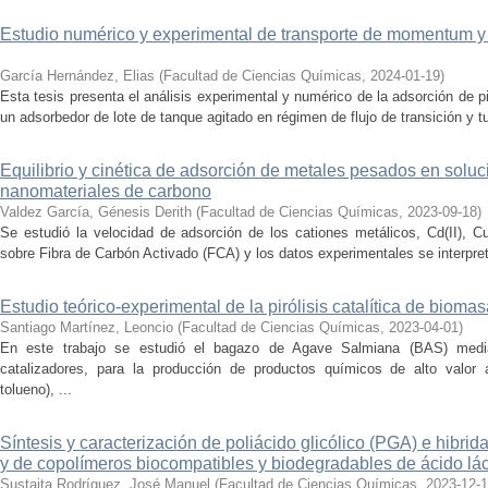
Estudio numérico y experimental de transporte de momentum y
García Hernández, Elias
(
Facultad de Ciencias Químicas
,
2024-01-19
)
Esta tesis presenta el análisis experimental y numérico de la adsorción de p
un adsorbedor de lote de tanque agitado en régimen de flujo de transición y t
Equilibrio y cinética de adsorción de metales pesados en solu
nanomateriales de carbono
Valdez García, Génesis Derith
(
Facultad de Ciencias Químicas
,
2023-09-18
)
Se estudió la velocidad de adsorción de los cationes metálicos, Cd(II), Cu(
sobre Fibra de Carbón Activado (FCA) y los datos experimentales se interpreta
Estudio teórico-experimental de la pirólisis catalítica de bioma
Santiago Martínez, Leoncio
(
Facultad de Ciencias Químicas
,
2023-04-01
)
En este trabajo se estudió el bagazo de Agave Salmiana (BAS) mediante
catalizadores, para la producción de productos químicos de alto valor
tolueno), ...
Síntesis y caracterización de poliácido glicólico (PGA) e hibri
y de copolímeros biocompatibles y biodegradables de ácido lác
Sustaita Rodríguez, José Manuel
(
Facultad de Ciencias Químicas
,
2023-12-