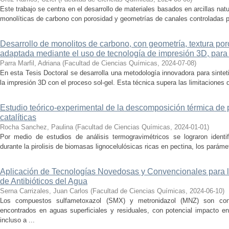
Este trabajo se centra en el desarrollo de materiales basados en arcillas natu
monolíticas de carbono con porosidad y geometrías de canales controladas po
Desarrollo de monolitos de carbono, con geometría, textura por
adaptada mediante el uso de tecnología de impresión 3D, para
Parra Marfil, Adriana
(
Facultad de Ciencias Químicas
,
2024-07-08
)
En esta Tesis Doctoral se desarrolla una metodología innovadora para sinte
la impresión 3D con el proceso sol-gel. Esta técnica supera las limitaciones 
Estudio teórico-experimental de la descomposición térmica de 
catalíticas
Rocha Sanchez, Paulina
(
Facultad de Ciencias Químicas
,
2024-01-01
)
Por medio de estudios de análisis termogravimétricos se lograron identi
durante la pirolisis de biomasas lignocelulósicas ricas en pectina, los paráme
Aplicación de Tecnologías Novedosas y Convencionales para 
de Antibióticos del Agua
Serna Carrizales, Juan Carlos
(
Facultad de Ciencias Químicas
,
2024-06-10
)
Los compuestos sulfametoxazol (SMX) y metronidazol (MNZ) son co
encontrados en aguas superficiales y residuales, con potencial impacto en
incluso a ...