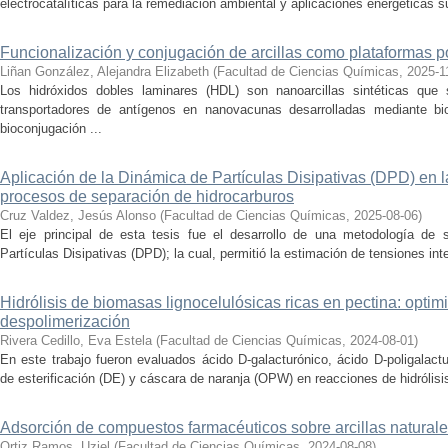
electrocatalíticas para la remediación ambiental y aplicaciones energéticas su
Funcionalización y conjugación de arcillas como plataformas 
Liñan González, Alejandra Elizabeth
(
Facultad de Ciencias Químicas
,
2025-1
Los hidróxidos dobles laminares (HDL) son nanoarcillas sintéticas que
transportadores de antígenos en nanovacunas desarrolladas mediante bi
bioconjugación ...
Aplicación de la Dinámica de Partículas Disipativas (DPD) en l
procesos de separación de hidrocarburos
Cruz Valdez, Jesús Alonso
(
Facultad de Ciencias Químicas
,
2025-08-06
)
El eje principal de esta tesis fue el desarrollo de una metodología de
Partículas Disipativas (DPD); la cual, permitió la estimación de tensiones interf
Hidrólisis de biomasas lignocelulósicas ricas en pectina: opti
despolimerización
Rivera Cedillo, Eva Estela
(
Facultad de Ciencias Químicas
,
2024-08-01
)
En este trabajo fueron evaluados ácido D-galacturónico, ácido D-poligalact
de esterificación (DE) y cáscara de naranja (OPW) en reacciones de hidrólisis
Adsorción de compuestos farmacéuticos sobre arcillas natural
Ortiz Ramos, Uziel
(
Facultad de Ciencias Químicas
,
2024-08-08
)