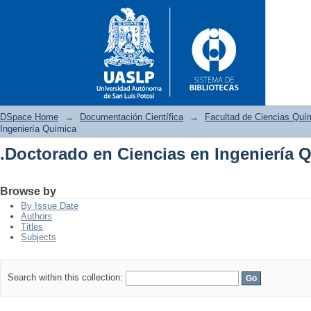
DSpace Home
→
Documentación Científica
→
Facultad de Ciencias Quí
Ingeniería Química
.Doctorado en Ciencias en Ingeniería 
.Doctorado en Ciencias en Ing
Browse by
By Issue Date
Authors
Titles
Subjects
Search within this collection: