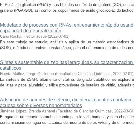
El Poliácido glicólico (PGA) y sus híbridos con óxido de grafeno (GO), con c
grafeno (PGA-GO), así como los copolímeros de ácido glicólico-ácido láctico 
Modelado de procesos con RNAs: entrenamiento rápido usando
capacidad de generalización
Cano Rocha, Héctor Josué
(
2022-07-01
)
En este trabajo se estudia, análisis y aplica de un método estocásticos 
(SOS), método no iterativo e instantáneo, para el entrenamiento de redes neuro
Síntesis sustentable de zeolitas jerárquicas, su caracterización
catalíticos
Huerta Muñoz, Jorge Guillermo
(
Facultad de Ciencias Químicas
,
2022-02-01
)
La síntesis de ZSM-5 altamente cristalina, de grado catalítico, se exploró u
de latas y papel aluminio) y sílice proveniente de botellas de vidrio, además 
Adsorción de aniones de selenio, diclofenaco y otros contamin
acuosa sobre diversos nanomateriales
Jiménez López, Brenda Azharel
(
Facultad de Ciencias Químicas
,
2022-03-04
El agua es un recurso natural necesario para la vida humana y para el desarr
contaminación del agua es la causa de muerte de seres vivos y de enfermeda