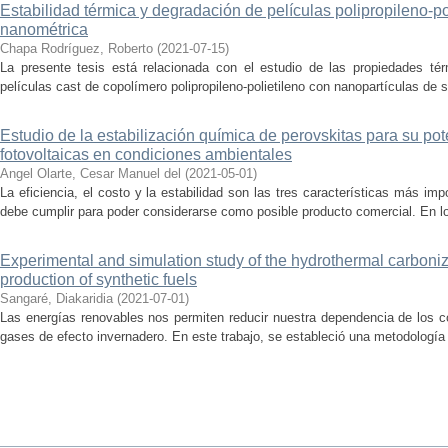
Estabilidad térmica y degradación de películas polipropileno-po
nanométrica
Chapa Rodríguez, Roberto
(
2021-07-15
)
La presente tesis está relacionada con el estudio de las propiedades té
películas cast de copolímero polipropileno-polietileno con nanopartículas de sí
Estudio de la estabilización química de perovskitas para su pot
fotovoltaicas en condiciones ambientales
Angel Olarte, Cesar Manuel del
(
2021-05-01
)
La eficiencia, el costo y la estabilidad son las tres características más imp
debe cumplir para poder considerarse como posible producto comercial. En lo
Experimental and simulation study of the hydrothermal carboniz
production of synthetic fuels
Sangaré, Diakaridia
(
2021-07-01
)
Las energías renovables nos permiten reducir nuestra dependencia de los c
gases de efecto invernadero. En este trabajo, se estableció una metodología