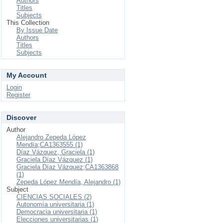
Authors
Titles
Subjects
This Collection
By Issue Date
Authors
Titles
Subjects
My Account
Login
Register
Discover
Author
Alejandro Zepeda López
Mendía;CA1363555 (1)
Díaz Vázquez, Graciela (1)
Graciela Díaz Vázquez (1)
Graciela Díaz Vázquez;CA1363868
(1)
Zepeda López Mendía, Alejandro (1)
Subject
CIENCIAS SOCIALES (2)
Autonomía universitaria (1)
Democracia universitaria (1)
Elecciones universitarias (1)