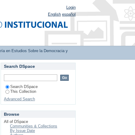
Login
English
español
ría en Estudios Sobre la Democracia y
Search DSpace
rales
Search DSpace
This Collection
Advanced Search
Browse
All of DSpace
Communities & Collections
By Issue Date