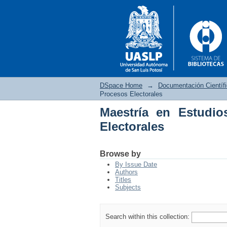
DSpace Home
→
Documentación Científ
Procesos Electorales
Maestría en Estudi
Maestría en Estudios 
Electorales
Browse by
By Issue Date
Authors
Titles
Subjects
Search within this collection: