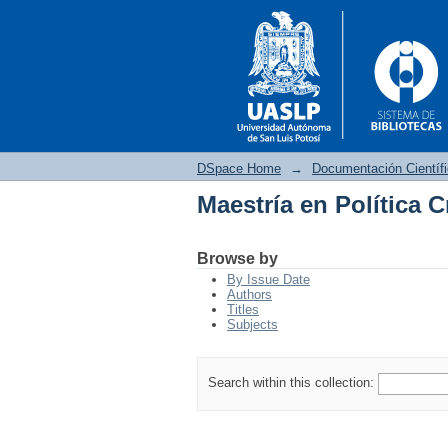
DSpace Home
→
Documentación Científ
Maestría en Política C
Maestría en Política C
Browse by
By Issue Date
Authors
Titles
Subjects
Search within this collection: