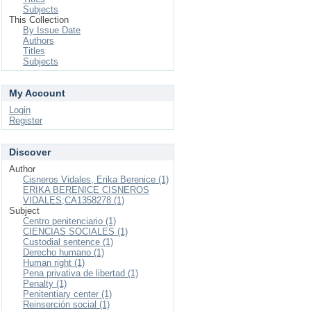
Subjects
This Collection
By Issue Date
Authors
Titles
Subjects
My Account
Login
Register
Discover
Author
Cisneros Vidales, Erika Berenice (1)
ERIKA BERENICE CISNEROS
VIDALES;CA1358278 (1)
Subject
Centro penitenciario (1)
CIENCIAS SOCIALES (1)
Custodial sentence (1)
Derecho humano (1)
Human right (1)
Pena privativa de libertad (1)
Penalty (1)
Penitentiary center (1)
Reinserción social (1)