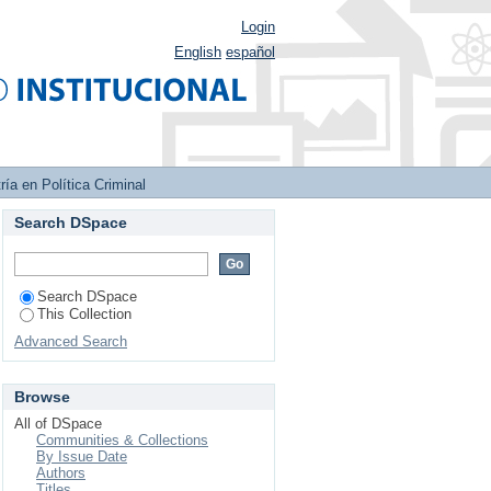
Login
English
español
ía en Política Criminal
Search DSpace
Search DSpace
This Collection
Advanced Search
Browse
All of DSpace
Communities & Collections
By Issue Date
Authors
Titles