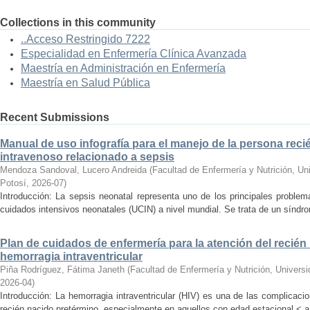
Collections in this community
..Acceso Restringido 7222
Especialidad en Enfermería Clínica Avanzada
Maestría en Administración en Enfermería
Maestría en Salud Pública
Recent Submissions
Manual de uso infografía para el manejo de la persona reci
intravenoso relacionado a sepsis
Mendoza Sandoval, Lucero Andreida
(
Facultad de Enfermería y Nutrición, U
Potosí
,
2026-07
)
Introducción: La sepsis neonatal representa uno de los principales proble
cuidados intensivos neonatales (UCIN) a nivel mundial. Se trata de un síndro
Plan de cuidados de enfermería para la atención del recié
hemorragia intraventricular
Piña Rodríguez, Fátima Janeth
(
Facultad de Enfermería y Nutrición, Univer
2026-04
)
Introducción: La hemorragia intraventricular (HIV) es una de las complicac
recién nacido pretérmino, especialmente en aquellos con edad estacional < a