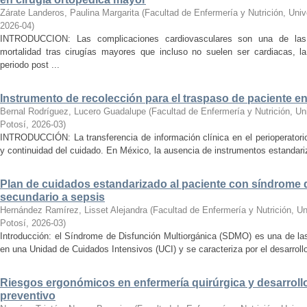
Zárate Landeros, Paulina Margarita
(
Facultad de Enfermería y Nutrición, Uni
2026-04
)
INTRODUCCION: Las complicaciones cardiovasculares son una de las 
mortalidad tras cirugías mayores que incluso no suelen ser cardiacas, l
periodo post ...
Instrumento de recolección para el traspaso de paciente en
Bernal Rodríguez, Lucero Guadalupe
(
Facultad de Enfermería y Nutrición, U
Potosí
,
2026-03
)
INTRODUCCIÓN: La transferencia de información clínica en el perioperatori
y continuidad del cuidado. En México, la ausencia de instrumentos estandariz
Plan de cuidados estandarizado al paciente con síndrome 
secundario a sepsis
Hernández Ramírez, Lisset Alejandra
(
Facultad de Enfermería y Nutrición, U
Potosí
,
2026-03
)
Introducción: el Síndrome de Disfunción Multiorgánica (SDMO) es una de la
en una Unidad de Cuidados Intensivos (UCI) y se caracteriza por el desarrollo 
Riesgos ergonómicos en enfermería quirúrgica y desarrollo
preventivo