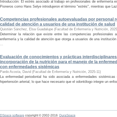
Introducción: El estrés asociado al trabajo en profesionales de enfermería
Pioneros como Hans Selye introdujeron el término "estrés", mientras que Laz
Competencias profesionales autoevaluadas por personal ro
calidad de atención a usuarios de una institución de salud
Quistián Sánchez, Elsa Guadalupe
(
Facultad de Enfermería y Nutrición
,
2025
Determinar la relación que existe entre las competencias profesionales a
enfermería y la calidad de atención que otorga a usuarios de una institució
...
Evaluación de conocimientos y prácticas interdisciplinare
incorporación de la nutrición para el manejo de la enferme
con enfermedades sistémicas
Pardo Acosta, David
(
Facultad de Enfermería y Nutrición
,
2025-11
)
La enfermedad periodontal ha sido asociada a enfermedades sistémicas c
hipertensión arterial, lo que hace necesario que el odontólogo integre un enfoqu
DSpace software
copyright © 2002-2016
DuraSpace