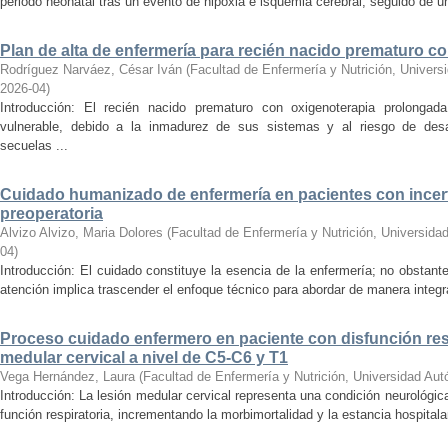
periodo neonatal tras un evento de hipoxia e isquemia cerebral, seguido de un 
Plan de alta de enfermería para recién nacido prematuro c
Rodríguez Narváez, César Iván
(
Facultad de Enfermería y Nutrición, Univer
2026-04
)
Introducción: El recién nacido prematuro con oxigenoterapia prolongad
vulnerable, debido a la inmadurez de sus sistemas y al riesgo de desarr
secuelas ...
Cuidado humanizado de enfermería en pacientes con incer
preoperatoria
Alvizo Alvizo, Maria Dolores
(
Facultad de Enfermería y Nutrición, Universid
04
)
Introducción: El cuidado constituye la esencia de la enfermería; no obstante
atención implica trascender el enfoque técnico para abordar de manera integral
Proceso cuidado enfermero en paciente con disfunción resp
medular cervical a nivel de C5-C6 y T1
Vega Hernández, Laura
(
Facultad de Enfermería y Nutrición, Universidad Au
Introducción: La lesión medular cervical representa una condición neurológic
función respiratoria, incrementando la morbimortalidad y la estancia hospitala