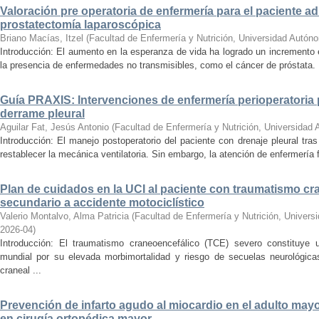
Valoración pre operatoria de enfermería para el paciente a
prostatectomía laparoscópica
Briano Macías, Itzel
(
Facultad de Enfermería y Nutrición, Universidad Autón
Introducción: El aumento en la esperanza de vida ha logrado un incremento 
la presencia de enfermedades no transmisibles, como el cáncer de próstata. 
Guía PRAXIS: Intervenciones de enfermería perioperatoria 
derrame pleural
Aguilar Fat, Jesús Antonio
(
Facultad de Enfermería y Nutrición, Universidad
Introducción: El manejo postoperatorio del paciente con drenaje pleural tr
restablecer la mecánica ventilatoria. Sin embargo, la atención de enfermería f
Plan de cuidados en la UCI al paciente con traumatismo cr
secundario a accidente motociclístico
Valerio Montalvo, Alma Patricia
(
Facultad de Enfermería y Nutrición, Univer
2026-04
)
Introducción: El traumatismo craneoencefálico (TCE) severo constituye 
mundial por su elevada morbimortalidad y riesgo de secuelas neurológi
craneal ...
Prevención de infarto agudo al miocardio en el adulto mayo
en cirugía ortopédica mayor