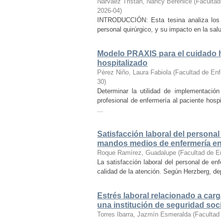
Narváez Tristán, Nancy Berenice
(
Facultad
2026-04
)
INTRODUCCIÓN: Esta tesina analiza los r
personal quirúrgico, y su impacto en la sal
Modelo PRAXIS para el cuidado h
hospitalizado
Pérez Niño, Laura Fabiola
(
Facultad de Enf
30
)
Determinar la utilidad de implementaci
profesional de enfermería al paciente hosp
...
Satisfacción laboral del personal
mandos medios de enfermería en 
Roque Ramírez, Guadalupe
(
Facultad de E
La satisfacción laboral del personal de en
calidad de la atención. Según Herzberg, dep
Estrés laboral relacionado a carg
una institución de seguridad soci
Torres Ibarra, Jazmín Esmeralda
(
Facultad