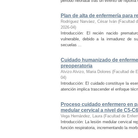
periodo neonatal tras un evento de hipoxia 
Plan de alta de enfermería para
Rodríguez Narváez, César Iván
(
Facultad d
2026-04
)
Introducción: El recién nacido prematur
vulnerable, debido a la inmadurez de su
secuelas ...
Cuidado humanizado de enfermerí
preoperatoria
Alvizo Alvizo, Maria Dolores
(
Facultad de E
04
)
Introducción: El cuidado constituye la ese
atención implica trascender el enfoque técn
Proceso cuidado enfermero en pac
medular cervical a nivel de C5-C6
Vega Hernández, Laura
(
Facultad de Enfer
Introducción: La lesión medular cervical r
función respiratoria, incrementando la morbi