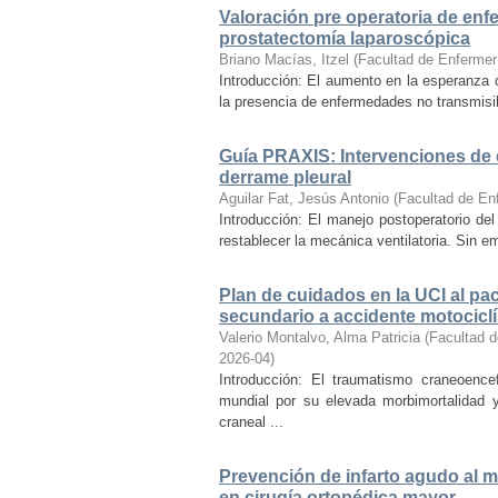
Valoración pre operatoria de enf
prostatectomía laparoscópica
Briano Macías, Itzel
(
Facultad de Enfermer
Introducción: El aumento en la esperanza d
la presencia de enfermedades no transmisib
Guía PRAXIS: Intervenciones de 
derrame pleural
Aguilar Fat, Jesús Antonio
(
Facultad de En
Introducción: El manejo postoperatorio del
restablecer la mecánica ventilatoria. Sin e
Plan de cuidados en la UCI al p
secundario a accidente motociclí
Valerio Montalvo, Alma Patricia
(
Facultad d
2026-04
)
Introducción: El traumatismo craneoence
mundial por su elevada morbimortalidad 
craneal ...
Prevención de infarto agudo al m
en cirugía ortopédica mayor