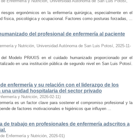
 de Enfermería y Nutrición, Universidad Autónoma de San Luis Potosí
,
iesgos ergonómicos en la enfermería quirúrgica, especialmente en el
ud física, psicológica y ocupacional. Factores como posturas forzadas, ...
umanizado del profesional de enfermería al paciente
ermería y Nutrición, Universidad Autónoma de San Luis Potosí
,
2025-11-
ón del Modelo PRAXIS en el cuidado humanizado proporcionado por el
italizado en una institución pública de segundo nivel en San Luis Potosí.
 de enfermería y su relación con el liderazgo de los
una unidad hospitalaria del sector privado
nfermería y Nutrición
,
2026-02-11
)
fermería es un factor clave para sostener el compromiso profesional y la
ende de factores motivacionales e higiénicos que influyen ...
a de trabajo en profesionales de enfermería adscritos a
al.
 de Enfermería y Nutrición
,
2026-01
)