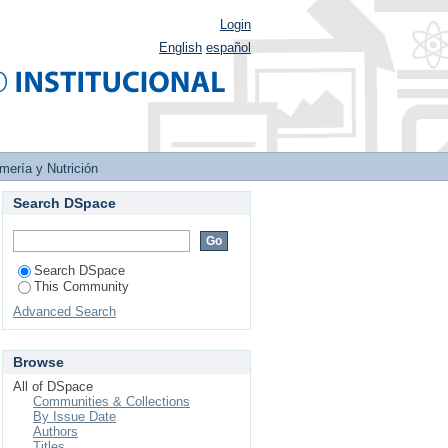
Login
English
español
mería y Nutrición
Search DSpace
Search DSpace
This Community
Advanced Search
Browse
All of DSpace
Communities & Collections
By Issue Date
Authors
Titles