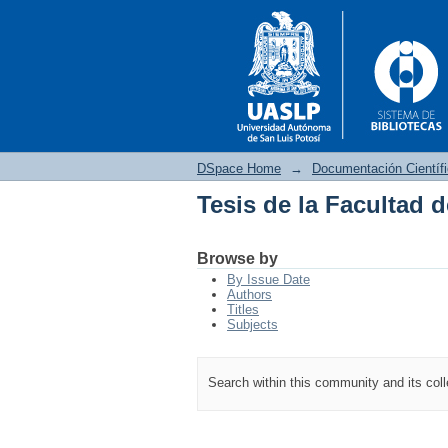
DSpace Home
→
Documentación Científ
Tesis de la Facultad 
Tesis de la Facultad 
Browse by
By Issue Date
Authors
Titles
Subjects
Search within this community and its col