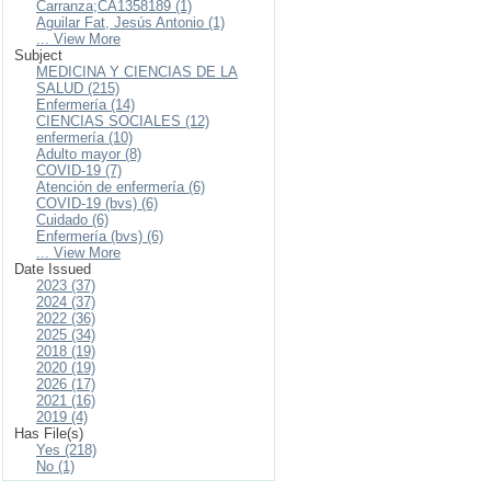
Carranza;CA1358189 (1)
Aguilar Fat, Jesús Antonio (1)
... View More
Subject
MEDICINA Y CIENCIAS DE LA
SALUD (215)
Enfermería (14)
CIENCIAS SOCIALES (12)
enfermería (10)
Adulto mayor (8)
COVID-19 (7)
Atención de enfermería (6)
COVID-19 (bvs) (6)
Cuidado (6)
Enfermería (bvs) (6)
... View More
Date Issued
2023 (37)
2024 (37)
2022 (36)
2025 (34)
2018 (19)
2020 (19)
2026 (17)
2021 (16)
2019 (4)
Has File(s)
Yes (218)
No (1)