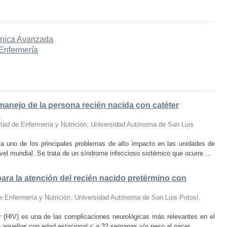
ínica Avanzada
 Enfermería
 manejo de la persona recién nacida con catéter
s
tad de Enfermería y Nutrición, Universidad Autónoma de San Luis
ta uno de los principales problemas de alto impacto en las unidades de
vel mundial. Se trata de un síndrome infeccioso sistémico que ocurre ...
ara la atención del recién nacido pretérmino con
e Enfermería y Nutrición, Universidad Autónoma de San Luis Potosí
,
ar (HIV) es una de las complicaciones neurológicas más relevantes en el
 aquellos con edad estacional < a 32 semanas y/o peso al nacer ...