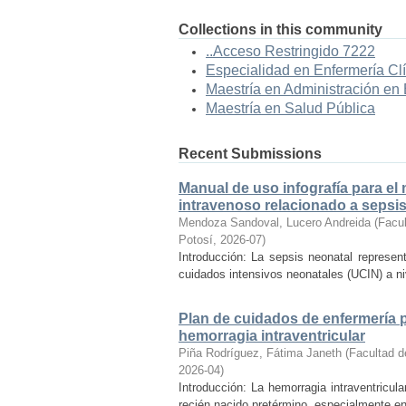
Collections in this community
..Acceso Restringido 7222
Especialidad en Enfermería Cl
Maestría en Administración en
Maestría en Salud Pública
Recent Submissions
Manual de uso infografía para el
intravenoso relacionado a sepsi
Mendoza Sandoval, Lucero Andreida
(
Facul
Potosí
,
2026-07
)
Introducción: La sepsis neonatal represen
cuidados intensivos neonatales (UCIN) a ni
Plan de cuidados de enfermería p
hemorragia intraventricular
Piña Rodríguez, Fátima Janeth
(
Facultad d
2026-04
)
Introducción: La hemorragia intraventricul
recién nacido pretérmino, especialmente en