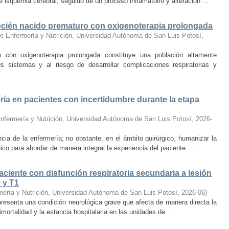
e isquemia cerebral, seguido de un proceso inflamatorio y alteración ...
 recién nacido prematuro con oxigenoterapia prolongada
e Enfermería y Nutrición, Universidad Autónoma de San Luis Potosí
,
o con oxigenoterapia prolongada constituye una población altamente
s sistemas y al riesgo de desarrollar complicaciones respiratorias y
a en pacientes con incertidumbre durante la etapa
nfermería y Nutrición, Universidad Autónoma de San Luis Potosí
,
2026-
ncia de la enfermería; no obstante, en el ámbito quirúrgico, humanizar la
ico para abordar de manera integral la experiencia del paciente. ...
iente con disfunción respiratoria secundaria a lesión
 y T1
mería y Nutrición, Universidad Autónoma de San Luis Potosí
,
2026-06
)
epresenta una condición neurológica grave que afecta de manera directa la
mortalidad y la estancia hospitalaria en las unidades de ...