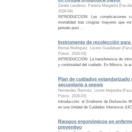
Zárate Landeros, Paulina Margarita
(
Facult
2026-04
)
INTRODUCCION: Las complicaciones car
mortalidad tras cirugías mayores que inc
periodo post ...
Instrumento de recolección para 
Bernal Rodríguez, Lucero Guadalupe
(
Facu
Potosí
,
2026-03
)
INTRODUCCIÓN: La transferencia de informa
y continuidad del cuidado. En México, la au
Plan de cuidados estandarizado 
secundario a sepsis
Hernández Ramírez, Lisset Alejandra
(
Facu
Potosí
,
2026-03
)
Introducción: el Síndrome de Disfunción M
en una Unidad de Cuidados Intensivos (UCI) y
Riesgos ergonómicos en enfermer
preventivo