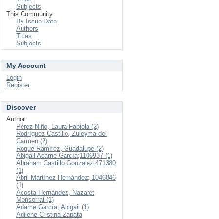
Subjects
This Community
By Issue Date
Authors
Titles
Subjects
My Account
Login
Register
Discover
Author
Pérez Niño, Laura Fabiola (2)
Rodríguez Castillo, Zuleyma del
Carmen (2)
Roque Ramírez, Guadalupe (2)
Abigail Adame García;1106937 (1)
Abraham Castillo Gonzalez;471380
(1)
Abril Martínez Hernández; 1046846
(1)
Acosta Hernández, Nazaret
Monserrat (1)
Adame García, Abigail (1)
Adilene Cristina Zapata