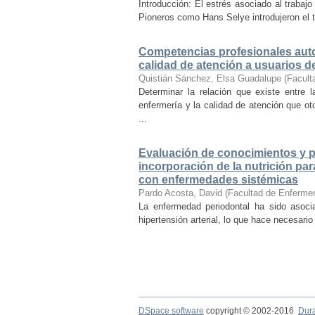
Introducción: El estrés asociado al traba
Pioneros como Hans Selye introdujeron el t
Competencias profesionales auto
calidad de atención a usuarios de
Quistián Sánchez, Elsa Guadalupe
(
Facult
Determinar la relación que existe entre 
enfermería y la calidad de atención que ot
...
Evaluación de conocimientos y pr
incorporación de la nutrición pa
con enfermedades sistémicas
Pardo Acosta, David
(
Facultad de Enfermer
La enfermedad periodontal ha sido asoci
hipertensión arterial, lo que hace necesario
DSpace software
copyright © 2002-2016
Dur