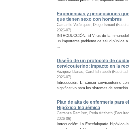
Experiencias y percepciones que 
que tienen sexo con hombres
Camarillo Velázquez, Diego Ismael
(
Facult
2026-07
)
INTRODUCCIÓN: El Virus de la Inmunodefi
un importante problema de salud pública a
...
Diseño de un protocolo de cuida
cervicouterino: impacto en la re
Vazquez Llanas, Carol Elizabeth
(
Facultad 
2026-07
)
Introducción: El cáncer cervicouterino con
significativo para los sistemas de atención s
Plan de alta de enfermería para 
Hipóxico-Isquémica
Carranza Ramírez, Perla Arizbeth
(
Facultad
2026-06
)
Introducción: La Encefalopatía Hipóxico-I