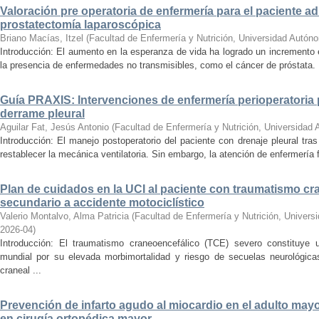
Valoración pre operatoria de enfermería para el paciente a
prostatectomía laparoscópica
Briano Macías, Itzel
(
Facultad de Enfermería y Nutrición, Universidad Autón
Introducción: El aumento en la esperanza de vida ha logrado un incremento 
la presencia de enfermedades no transmisibles, como el cáncer de próstata. 
Guía PRAXIS: Intervenciones de enfermería perioperatoria 
derrame pleural
Aguilar Fat, Jesús Antonio
(
Facultad de Enfermería y Nutrición, Universidad
Introducción: El manejo postoperatorio del paciente con drenaje pleural tr
restablecer la mecánica ventilatoria. Sin embargo, la atención de enfermería f
Plan de cuidados en la UCI al paciente con traumatismo cr
secundario a accidente motociclístico
Valerio Montalvo, Alma Patricia
(
Facultad de Enfermería y Nutrición, Univer
2026-04
)
Introducción: El traumatismo craneoencefálico (TCE) severo constituye 
mundial por su elevada morbimortalidad y riesgo de secuelas neurológi
craneal ...
Prevención de infarto agudo al miocardio en el adulto mayo
en cirugía ortopédica mayor