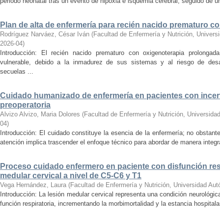
periodo neonatal tras un evento de hipoxia e isquemia cerebral, seguido de un 
Plan de alta de enfermería para recién nacido prematuro c
Rodríguez Narváez, César Iván
(
Facultad de Enfermería y Nutrición, Univer
2026-04
)
Introducción: El recién nacido prematuro con oxigenoterapia prolongad
vulnerable, debido a la inmadurez de sus sistemas y al riesgo de desarr
secuelas ...
Cuidado humanizado de enfermería en pacientes con incer
preoperatoria
Alvizo Alvizo, Maria Dolores
(
Facultad de Enfermería y Nutrición, Universid
04
)
Introducción: El cuidado constituye la esencia de la enfermería; no obstante
atención implica trascender el enfoque técnico para abordar de manera integral
Proceso cuidado enfermero en paciente con disfunción resp
medular cervical a nivel de C5-C6 y T1
Vega Hernández, Laura
(
Facultad de Enfermería y Nutrición, Universidad Au
Introducción: La lesión medular cervical representa una condición neurológic
función respiratoria, incrementando la morbimortalidad y la estancia hospitala