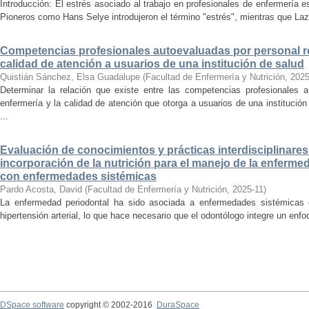
Introducción: El estrés asociado al trabajo en profesionales de enfermería
Pioneros como Hans Selye introdujeron el término "estrés", mientras que Laz
Competencias profesionales autoevaluadas por personal ro
calidad de atención a usuarios de una institución de salud
Quistián Sánchez, Elsa Guadalupe
(
Facultad de Enfermería y Nutrición
,
2025
Determinar la relación que existe entre las competencias profesionales a
enfermería y la calidad de atención que otorga a usuarios de una institució
...
Evaluación de conocimientos y prácticas interdisciplinare
incorporación de la nutrición para el manejo de la enferme
con enfermedades sistémicas
Pardo Acosta, David
(
Facultad de Enfermería y Nutrición
,
2025-11
)
La enfermedad periodontal ha sido asociada a enfermedades sistémicas c
hipertensión arterial, lo que hace necesario que el odontólogo integre un enfoqu
DSpace software
copyright © 2002-2016
DuraSpace