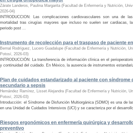
Zárate Landeros, Paulina Margarita
(
Facultad de Enfermería y Nutrición, Uni
2026-04
)
INTRODUCCION: Las complicaciones cardiovasculares son una de las 
mortalidad tras cirugías mayores que incluso no suelen ser cardiacas, l
periodo post ...
Instrumento de recolección para el traspaso de paciente en
Bernal Rodríguez, Lucero Guadalupe
(
Facultad de Enfermería y Nutrición, U
Potosí
,
2026-03
)
INTRODUCCIÓN: La transferencia de información clínica en el perioperatori
y continuidad del cuidado. En México, la ausencia de instrumentos estandariz
Plan de cuidados estandarizado al paciente con síndrome 
secundario a sepsis
Hernández Ramírez, Lisset Alejandra
(
Facultad de Enfermería y Nutrición, U
Potosí
,
2026-03
)
Introducción: el Síndrome de Disfunción Multiorgánica (SDMO) es una de la
en una Unidad de Cuidados Intensivos (UCI) y se caracteriza por el desarrollo 
Riesgos ergonómicos en enfermería quirúrgica y desarrollo
preventivo