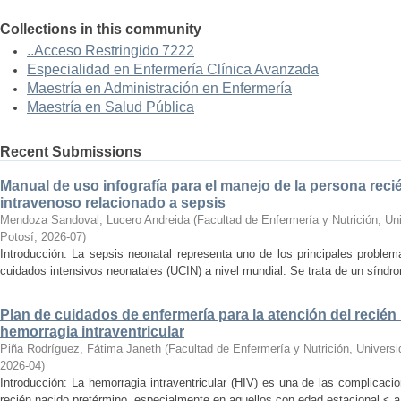
Collections in this community
..Acceso Restringido 7222
Especialidad en Enfermería Clínica Avanzada
Maestría en Administración en Enfermería
Maestría en Salud Pública
Recent Submissions
Manual de uso infografía para el manejo de la persona reci
intravenoso relacionado a sepsis
Mendoza Sandoval, Lucero Andreida
(
Facultad de Enfermería y Nutrición, U
Potosí
,
2026-07
)
Introducción: La sepsis neonatal representa uno de los principales proble
cuidados intensivos neonatales (UCIN) a nivel mundial. Se trata de un síndro
Plan de cuidados de enfermería para la atención del recié
hemorragia intraventricular
Piña Rodríguez, Fátima Janeth
(
Facultad de Enfermería y Nutrición, Univer
2026-04
)
Introducción: La hemorragia intraventricular (HIV) es una de las complicac
recién nacido pretérmino, especialmente en aquellos con edad estacional < a