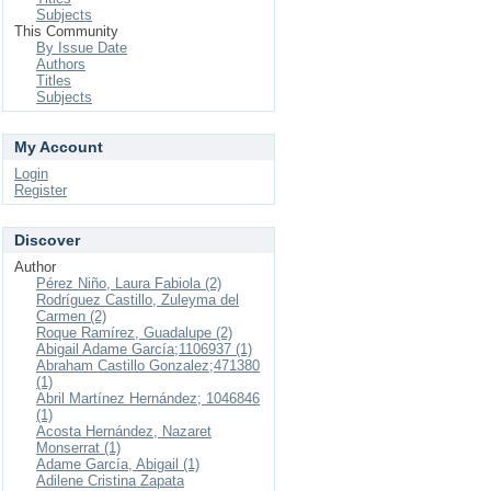
Subjects
This Community
By Issue Date
Authors
Titles
Subjects
My Account
Login
Register
Discover
Author
Pérez Niño, Laura Fabiola (2)
Rodríguez Castillo, Zuleyma del
Carmen (2)
Roque Ramírez, Guadalupe (2)
Abigail Adame García;1106937 (1)
Abraham Castillo Gonzalez;471380
(1)
Abril Martínez Hernández; 1046846
(1)
Acosta Hernández, Nazaret
Monserrat (1)
Adame García, Abigail (1)
Adilene Cristina Zapata