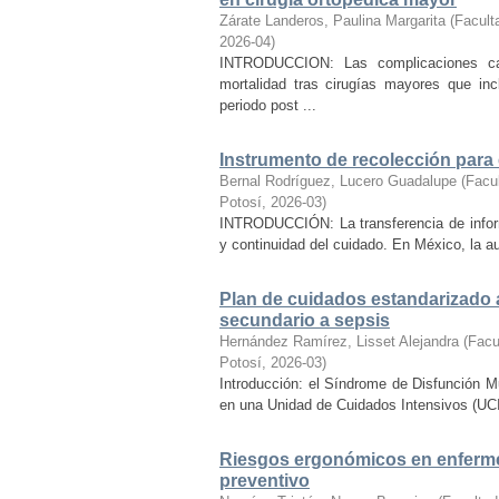
Zárate Landeros, Paulina Margarita
(
Facult
2026-04
)
INTRODUCCION: Las complicaciones car
mortalidad tras cirugías mayores que inc
periodo post ...
Instrumento de recolección para 
Bernal Rodríguez, Lucero Guadalupe
(
Facu
Potosí
,
2026-03
)
INTRODUCCIÓN: La transferencia de informa
y continuidad del cuidado. En México, la au
Plan de cuidados estandarizado 
secundario a sepsis
Hernández Ramírez, Lisset Alejandra
(
Facu
Potosí
,
2026-03
)
Introducción: el Síndrome de Disfunción M
en una Unidad de Cuidados Intensivos (UCI) y
Riesgos ergonómicos en enfermer
preventivo