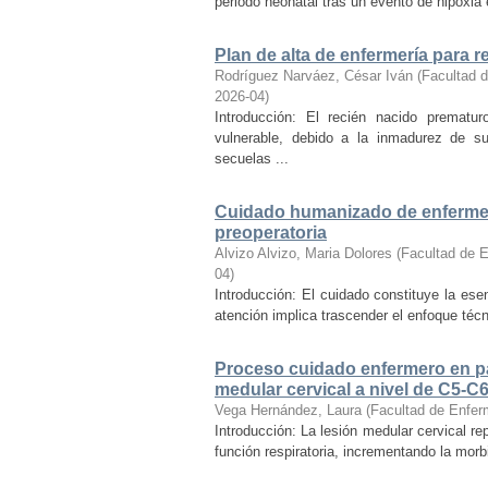
periodo neonatal tras un evento de hipoxia 
Plan de alta de enfermería para
Rodríguez Narváez, César Iván
(
Facultad d
2026-04
)
Introducción: El recién nacido prematur
vulnerable, debido a la inmadurez de su
secuelas ...
Cuidado humanizado de enfermerí
preoperatoria
Alvizo Alvizo, Maria Dolores
(
Facultad de E
04
)
Introducción: El cuidado constituye la ese
atención implica trascender el enfoque técn
Proceso cuidado enfermero en pac
medular cervical a nivel de C5-C6
Vega Hernández, Laura
(
Facultad de Enfer
Introducción: La lesión medular cervical r
función respiratoria, incrementando la morbi