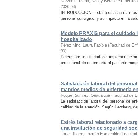
Narváez Tristán, Nancy Berenice
(
Facultad
2026-04
)
INTRODUCCIÓN: Esta tesina analiza los r
personal quirúrgico, y su impacto en la sal
Modelo PRAXIS para el cuidado h
hospitalizado
Pérez Niño, Laura Fabiola
(
Facultad de Enf
30
)
Determinar la utilidad de implementaci
profesional de enfermería al paciente hosp
...
Satisfacción laboral del personal
mandos medios de enfermería en 
Roque Ramírez, Guadalupe
(
Facultad de E
La satisfacción laboral del personal de en
calidad de la atención. Según Herzberg, dep
Estrés laboral relacionado a carg
una institución de seguridad soci
Torres Ibarra, Jazmín Esmeralda
(
Facultad