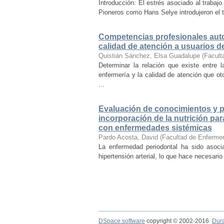
Introducción: El estrés asociado al traba
Pioneros como Hans Selye introdujeron el t
Competencias profesionales auto
calidad de atención a usuarios de
Quistián Sánchez, Elsa Guadalupe
(
Facult
Determinar la relación que existe entre 
enfermería y la calidad de atención que ot
...
Evaluación de conocimientos y pr
incorporación de la nutrición pa
con enfermedades sistémicas
Pardo Acosta, David
(
Facultad de Enfermer
La enfermedad periodontal ha sido asoci
hipertensión arterial, lo que hace necesario
DSpace software
copyright © 2002-2016
Dur