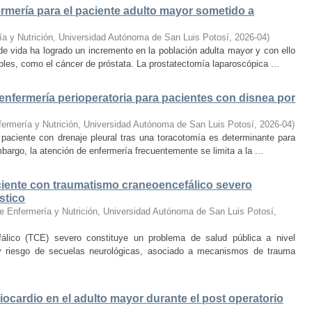
ermería para el paciente adulto mayor sometido a
ía y Nutrición, Universidad Autónoma de San Luis Potosí
,
2026-04
)
e vida ha logrado un incremento en la población adulta mayor y con ello
les, como el cáncer de próstata. La prostatectomía laparoscópica ...
enfermería perioperatoria para pacientes con disnea por
fermería y Nutrición, Universidad Autónoma de San Luis Potosí
,
2026-04
)
 paciente con drenaje pleural tras una toracotomía es determinante para
mbargo, la atención de enfermería frecuentemente se limita a la ...
aciente con traumatismo craneoencefálico severo
stico
e Enfermería y Nutrición, Universidad Autónoma de San Luis Potosí
,
fálico (TCE) severo constituye un problema de salud pública a nivel
y riesgo de secuelas neurológicas, asociado a mecanismos de trauma
iocardio en el adulto mayor durante el post operatorio