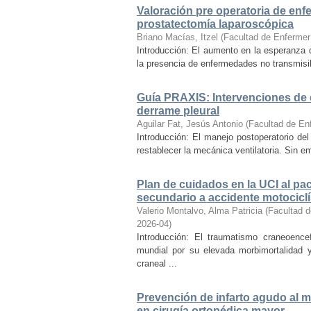
Valoración pre operatoria de enf
prostatectomía laparoscópica
Briano Macías, Itzel
(
Facultad de Enfermer
Introducción: El aumento en la esperanza d
la presencia de enfermedades no transmisib
Guía PRAXIS: Intervenciones de 
derrame pleural
Aguilar Fat, Jesús Antonio
(
Facultad de En
Introducción: El manejo postoperatorio del
restablecer la mecánica ventilatoria. Sin e
Plan de cuidados en la UCI al p
secundario a accidente motociclí
Valerio Montalvo, Alma Patricia
(
Facultad d
2026-04
)
Introducción: El traumatismo craneoence
mundial por su elevada morbimortalidad 
craneal ...
Prevención de infarto agudo al m
en cirugía ortopédica mayor