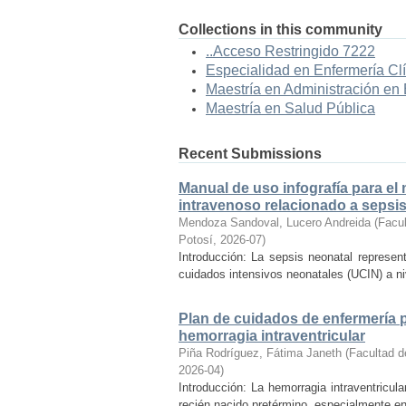
Collections in this community
..Acceso Restringido 7222
Especialidad en Enfermería Cl
Maestría en Administración en
Maestría en Salud Pública
Recent Submissions
Manual de uso infografía para el
intravenoso relacionado a sepsi
Mendoza Sandoval, Lucero Andreida
(
Facul
Potosí
,
2026-07
)
Introducción: La sepsis neonatal represen
cuidados intensivos neonatales (UCIN) a ni
Plan de cuidados de enfermería p
hemorragia intraventricular
Piña Rodríguez, Fátima Janeth
(
Facultad d
2026-04
)
Introducción: La hemorragia intraventricul
recién nacido pretérmino, especialmente en