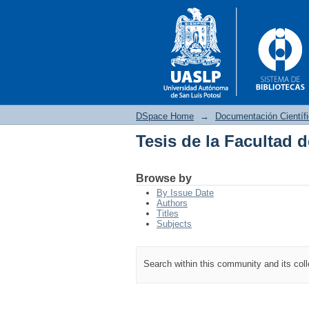
DSpace Home
→
Documentación Científ
Tesis de la Facultad 
Tesis de la Facultad 
Browse by
By Issue Date
Authors
Titles
Subjects
Search within this community and its col