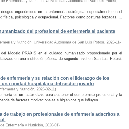
 de Enfermería y Nutrición, Universidad Autónoma de San Luis Potosí
,
iesgos ergonómicos en la enfermería quirúrgica, especialmente en el
ud física, psicológica y ocupacional. Factores como posturas forzadas, ...
umanizado del profesional de enfermería al paciente
ermería y Nutrición, Universidad Autónoma de San Luis Potosí
,
2025-11-
ón del Modelo PRAXIS en el cuidado humanizado proporcionado por el
italizado en una institución pública de segundo nivel en San Luis Potosí.
 de enfermería y su relación con el liderazgo de los
una unidad hospitalaria del sector privado
nfermería y Nutrición
,
2026-02-11
)
fermería es un factor clave para sostener el compromiso profesional y la
ende de factores motivacionales e higiénicos que influyen ...
a de trabajo en profesionales de enfermería adscritos a
al.
 de Enfermería y Nutrición
,
2026-01
)