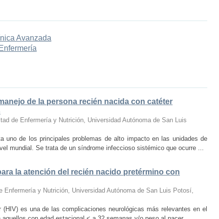
ínica Avanzada
 Enfermería
 manejo de la persona recién nacida con catéter
s
tad de Enfermería y Nutrición, Universidad Autónoma de San Luis
ta uno de los principales problemas de alto impacto en las unidades de
vel mundial. Se trata de un síndrome infeccioso sistémico que ocurre ...
ara la atención del recién nacido pretérmino con
e Enfermería y Nutrición, Universidad Autónoma de San Luis Potosí
,
ar (HIV) es una de las complicaciones neurológicas más relevantes en el
 aquellos con edad estacional < a 32 semanas y/o peso al nacer ...