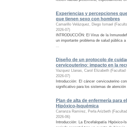
Experiencias y percepciones que 
que tienen sexo con hombres
Camarillo Velázquez, Diego Ismael
(
Facult
2026-07
)
INTRODUCCIÓN: El Virus de la Inmunodefi
un importante problema de salud pública a
...
Diseño de un protocolo de cuida
cervicouterino: impacto en la re
Vazquez Llanas, Carol Elizabeth
(
Facultad 
2026-07
)
Introducción: El cáncer cervicouterino con
significativo para los sistemas de atención s
Plan de alta de enfermería para 
Hipóxico-Isquémica
Carranza Ramírez, Perla Arizbeth
(
Facultad
2026-06
)
Introducción: La Encefalopatía Hipóxico-I