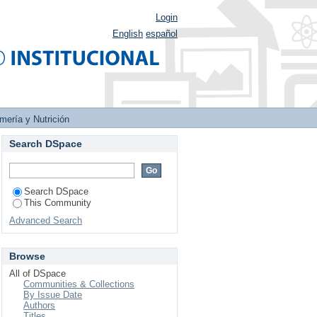
Login
English
español
mería y Nutrición
Search DSpace
Search DSpace
This Community
Advanced Search
Browse
All of DSpace
Communities & Collections
By Issue Date
Authors
Titles