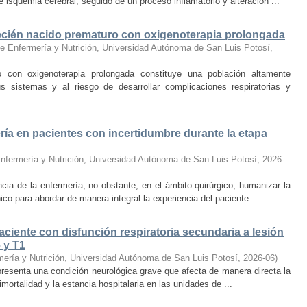
e isquemia cerebral, seguido de un proceso inflamatorio y alteración ...
 recién nacido prematuro con oxigenoterapia prolongada
e Enfermería y Nutrición, Universidad Autónoma de San Luis Potosí
,
o con oxigenoterapia prolongada constituye una población altamente
s sistemas y al riesgo de desarrollar complicaciones respiratorias y
a en pacientes con incertidumbre durante la etapa
nfermería y Nutrición, Universidad Autónoma de San Luis Potosí
,
2026-
ncia de la enfermería; no obstante, en el ámbito quirúrgico, humanizar la
ico para abordar de manera integral la experiencia del paciente. ...
iente con disfunción respiratoria secundaria a lesión
 y T1
mería y Nutrición, Universidad Autónoma de San Luis Potosí
,
2026-06
)
epresenta una condición neurológica grave que afecta de manera directa la
mortalidad y la estancia hospitalaria en las unidades de ...