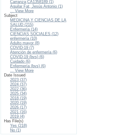
Carranza;CA1358189 (1)
Aguilar Fat, Jesús Antonio (1)
... View More
Subject
MEDICINA Y CIENCIAS DE LA
SALUD (215)
Enfermería (14)
CIENCIAS SOCIALES (12)
enfermería (10)
Adulto mayor (8)
COVID-19 (7)
Atención de enfermería (6)
COVID-19 (bvs) (6)
Cuidado (6)
Enfermería (bvs) (6)
... View More
Date Issued
2023 (37)
2024 (37)
2022 (36)
2025 (34)
2018 (19)
2020 (19)
2026 (17)
2021 (16)
2019 (4)
Has File(s)
Yes (218)
No (1)