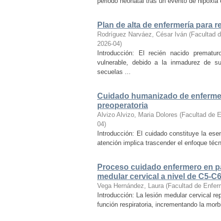
periodo neonatal tras un evento de hipoxia 
Plan de alta de enfermería para
Rodríguez Narváez, César Iván
(
Facultad d
2026-04
)
Introducción: El recién nacido prematur
vulnerable, debido a la inmadurez de su
secuelas ...
Cuidado humanizado de enfermerí
preoperatoria
Alvizo Alvizo, Maria Dolores
(
Facultad de E
04
)
Introducción: El cuidado constituye la ese
atención implica trascender el enfoque técn
Proceso cuidado enfermero en pac
medular cervical a nivel de C5-C6
Vega Hernández, Laura
(
Facultad de Enfer
Introducción: La lesión medular cervical r
función respiratoria, incrementando la morbi