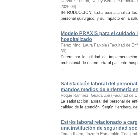
Narváez Tristán, Nancy Berenice
(
Facultad
2026-04
)
INTRODUCCIÓN: Esta tesina analiza los r
personal quirúrgico, y su impacto en la sal
Modelo PRAXIS para el cuidado h
hospitalizado
Pérez Niño, Laura Fabiola
(
Facultad de Enf
30
)
Determinar la utilidad de implementaci
profesional de enfermería al paciente hosp
...
Satisfacción laboral del personal
mandos medios de enfermería en 
Roque Ramírez, Guadalupe
(
Facultad de E
La satisfacción laboral del personal de en
calidad de la atención. Según Herzberg, dep
Estrés laboral relacionado a carg
una institución de seguridad soci
Torres Ibarra, Jazmín Esmeralda
(
Facultad