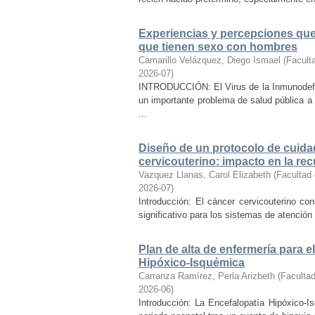
Experiencias y percepciones que 
que tienen sexo con hombres
Camarillo Velázquez, Diego Ismael
(
Facult
2026-07
)
INTRODUCCIÓN: El Virus de la Inmunodefi
un importante problema de salud pública a
...
Diseño de un protocolo de cuida
cervicouterino: impacto en la re
Vazquez Llanas, Carol Elizabeth
(
Facultad 
2026-07
)
Introducción: El cáncer cervicouterino con
significativo para los sistemas de atención s
Plan de alta de enfermería para 
Hipóxico-Isquémica
Carranza Ramírez, Perla Arizbeth
(
Facultad
2026-06
)
Introducción: La Encefalopatía Hipóxico-I