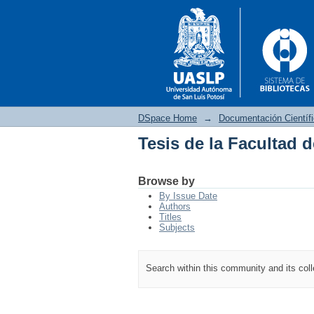
DSpace Home
→
Documentación Científ
Tesis de la Facultad 
Tesis de la Facultad 
Browse by
By Issue Date
Authors
Titles
Subjects
Search within this community and its col