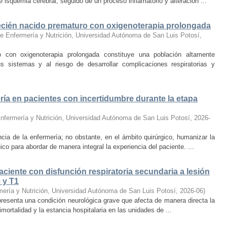
e isquemia cerebral, seguido de un proceso inflamatorio y alteración ...
 recién nacido prematuro con oxigenoterapia prolongada
e Enfermería y Nutrición, Universidad Autónoma de San Luis Potosí
,
o con oxigenoterapia prolongada constituye una población altamente
s sistemas y al riesgo de desarrollar complicaciones respiratorias y
a en pacientes con incertidumbre durante la etapa
nfermería y Nutrición, Universidad Autónoma de San Luis Potosí
,
2026-
ncia de la enfermería; no obstante, en el ámbito quirúrgico, humanizar la
ico para abordar de manera integral la experiencia del paciente. ...
iente con disfunción respiratoria secundaria a lesión
 y T1
mería y Nutrición, Universidad Autónoma de San Luis Potosí
,
2026-06
)
epresenta una condición neurológica grave que afecta de manera directa la
mortalidad y la estancia hospitalaria en las unidades de ...