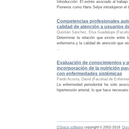
Introducción: El estrés asociado al traba
Pioneros como Hans Selye introdujeron el t
Competencias profesionales auto
calidad de atención a usuarios de
Quistián Sánchez, Elsa Guadalupe
(
Facult
Determinar la relación que existe entre 
enfermería y la calidad de atención que ot
...
Evaluación de conocimientos y pr
incorporación de la nutrición pa
con enfermedades sistémicas
Pardo Acosta, David
(
Facultad de Enfermer
La enfermedad periodontal ha sido asoci
hipertensión arterial, lo que hace necesario
DSpace software
copyright © 2002-2016
Dur