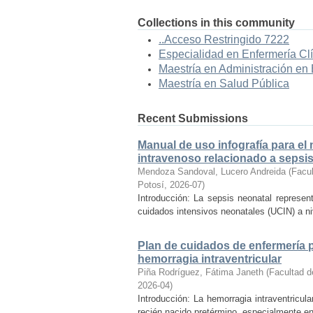
Collections in this community
..Acceso Restringido 7222
Especialidad en Enfermería Cl
Maestría en Administración en
Maestría en Salud Pública
Recent Submissions
Manual de uso infografía para el
intravenoso relacionado a sepsi
Mendoza Sandoval, Lucero Andreida
(
Facul
Potosí
,
2026-07
)
Introducción: La sepsis neonatal represen
cuidados intensivos neonatales (UCIN) a ni
Plan de cuidados de enfermería p
hemorragia intraventricular
Piña Rodríguez, Fátima Janeth
(
Facultad d
2026-04
)
Introducción: La hemorragia intraventricul
recién nacido pretérmino, especialmente en