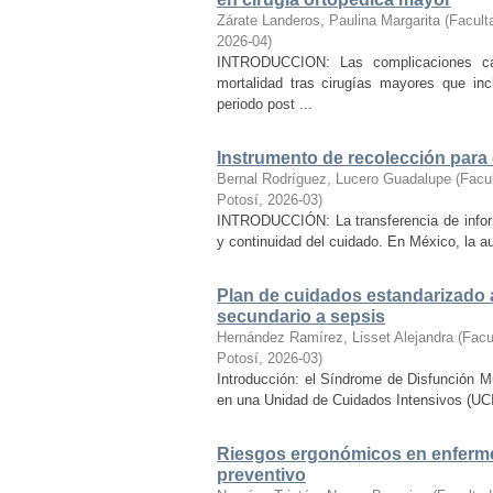
Zárate Landeros, Paulina Margarita
(
Facult
2026-04
)
INTRODUCCION: Las complicaciones car
mortalidad tras cirugías mayores que inc
periodo post ...
Instrumento de recolección para 
Bernal Rodríguez, Lucero Guadalupe
(
Facu
Potosí
,
2026-03
)
INTRODUCCIÓN: La transferencia de informa
y continuidad del cuidado. En México, la au
Plan de cuidados estandarizado 
secundario a sepsis
Hernández Ramírez, Lisset Alejandra
(
Facu
Potosí
,
2026-03
)
Introducción: el Síndrome de Disfunción M
en una Unidad de Cuidados Intensivos (UCI) y
Riesgos ergonómicos en enfermer
preventivo