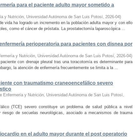
ermería para el paciente adulto mayor sometido a
ía y Nutrición, Universidad Autónoma de San Luis Potosí
,
2026-04
)
e vida ha logrado un incremento en la población adulta mayor y con ello
les, como el cáncer de próstata. La prostatectomía laparoscópica ...
enfermería perioperatoria para pacientes con disnea por
fermería y Nutrición, Universidad Autónoma de San Luis Potosí
,
2026-04
)
 paciente con drenaje pleural tras una toracotomía es determinante para
mbargo, la atención de enfermería frecuentemente se limita a la ...
aciente con traumatismo craneoencefálico severo
stico
e Enfermería y Nutrición, Universidad Autónoma de San Luis Potosí
,
fálico (TCE) severo constituye un problema de salud pública a nivel
y riesgo de secuelas neurológicas, asociado a mecanismos de trauma
iocardio en el adulto mayor durante el post operatorio