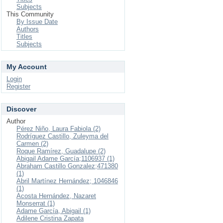
Subjects
This Community
By Issue Date
Authors
Titles
Subjects
My Account
Login
Register
Discover
Author
Pérez Niño, Laura Fabiola (2)
Rodríguez Castillo, Zuleyma del
Carmen (2)
Roque Ramírez, Guadalupe (2)
Abigail Adame García;1106937 (1)
Abraham Castillo Gonzalez;471380
(1)
Abril Martínez Hernández; 1046846
(1)
Acosta Hernández, Nazaret
Monserrat (1)
Adame García, Abigail (1)
Adilene Cristina Zapata