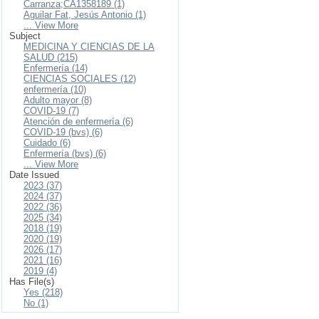
Carranza;CA1358189 (1)
Aguilar Fat, Jesús Antonio (1)
... View More
Subject
MEDICINA Y CIENCIAS DE LA
SALUD (215)
Enfermería (14)
CIENCIAS SOCIALES (12)
enfermería (10)
Adulto mayor (8)
COVID-19 (7)
Atención de enfermería (6)
COVID-19 (bvs) (6)
Cuidado (6)
Enfermería (bvs) (6)
... View More
Date Issued
2023 (37)
2024 (37)
2022 (36)
2025 (34)
2018 (19)
2020 (19)
2026 (17)
2021 (16)
2019 (4)
Has File(s)
Yes (218)
No (1)