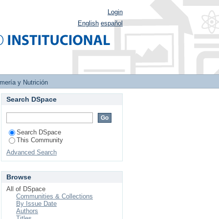
Login
English
español
mería y Nutrición
Search DSpace
Search DSpace
This Community
Advanced Search
Browse
All of DSpace
Communities & Collections
By Issue Date
Authors
Titles