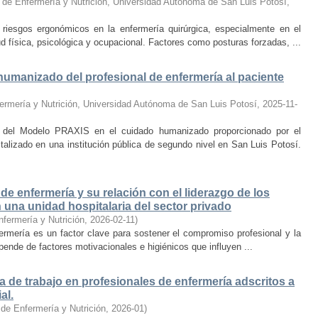
 de Enfermería y Nutrición, Universidad Autónoma de San Luis Potosí
,
iesgos ergonómicos en la enfermería quirúrgica, especialmente en el
ud física, psicológica y ocupacional. Factores como posturas forzadas, ...
umanizado del profesional de enfermería al paciente
ermería y Nutrición, Universidad Autónoma de San Luis Potosí
,
2025-11-
ón del Modelo PRAXIS en el cuidado humanizado proporcionado por el
italizado en una institución pública de segundo nivel en San Luis Potosí.
 de enfermería y su relación con el liderazgo de los
una unidad hospitalaria del sector privado
nfermería y Nutrición
,
2026-02-11
)
fermería es un factor clave para sostener el compromiso profesional y la
ende de factores motivacionales e higiénicos que influyen ...
a de trabajo en profesionales de enfermería adscritos a
al.
 de Enfermería y Nutrición
,
2026-01
)