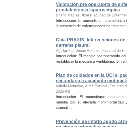
Valoración pre operatoria de enf
prostatectomía laparoscópica
Briano Macías, Itzel
(
Facultad de Enfermer
Introducción: El aumento en la esperanza d
la presencia de enfermedades no transmisib
Guía PRAXIS: Intervenciones de 
derrame pleural
Aguilar Fat, Jesús Antonio
(
Facultad de En
Introducción: El manejo postoperatorio del
restablecer la mecánica ventilatoria. Sin e
Plan de cuidados en la UCI al p
secundario a accidente motociclí
Valerio Montalvo, Alma Patricia
(
Facultad d
2026-04
)
Introducción: El traumatismo craneoence
mundial por su elevada morbimortalidad 
craneal ...
Prevención de infarto agudo al m
en cirugía ortopédica mayor