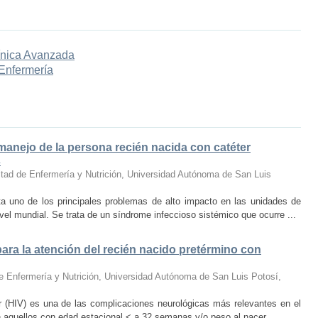
ínica Avanzada
 Enfermería
 manejo de la persona recién nacida con catéter
s
tad de Enfermería y Nutrición, Universidad Autónoma de San Luis
ta uno de los principales problemas de alto impacto en las unidades de
vel mundial. Se trata de un síndrome infeccioso sistémico que ocurre ...
ara la atención del recién nacido pretérmino con
e Enfermería y Nutrición, Universidad Autónoma de San Luis Potosí
,
ar (HIV) es una de las complicaciones neurológicas más relevantes en el
 aquellos con edad estacional < a 32 semanas y/o peso al nacer ...