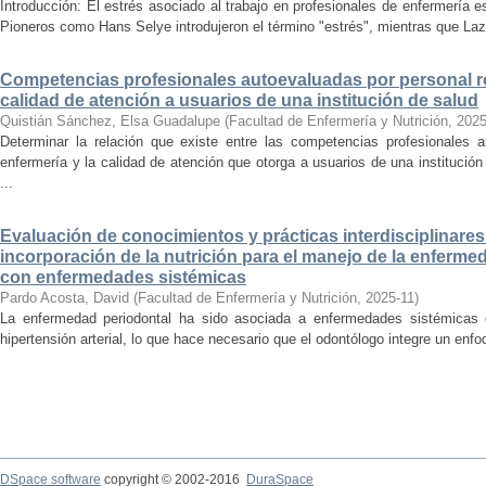
Introducción: El estrés asociado al trabajo en profesionales de enfermería
Pioneros como Hans Selye introdujeron el término "estrés", mientras que Laz
Competencias profesionales autoevaluadas por personal ro
calidad de atención a usuarios de una institución de salud
Quistián Sánchez, Elsa Guadalupe
(
Facultad de Enfermería y Nutrición
,
2025
Determinar la relación que existe entre las competencias profesionales a
enfermería y la calidad de atención que otorga a usuarios de una institució
...
Evaluación de conocimientos y prácticas interdisciplinare
incorporación de la nutrición para el manejo de la enferme
con enfermedades sistémicas
Pardo Acosta, David
(
Facultad de Enfermería y Nutrición
,
2025-11
)
La enfermedad periodontal ha sido asociada a enfermedades sistémicas c
hipertensión arterial, lo que hace necesario que el odontólogo integre un enfoqu
DSpace software
copyright © 2002-2016
DuraSpace