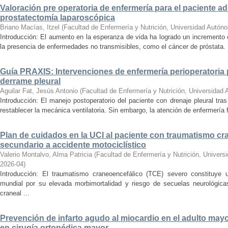
Valoración pre operatoria de enfermería para el paciente a
prostatectomía laparoscópica
Briano Macías, Itzel
(
Facultad de Enfermería y Nutrición, Universidad Autón
Introducción: El aumento en la esperanza de vida ha logrado un incremento 
la presencia de enfermedades no transmisibles, como el cáncer de próstata. 
Guía PRAXIS: Intervenciones de enfermería perioperatoria 
derrame pleural
Aguilar Fat, Jesús Antonio
(
Facultad de Enfermería y Nutrición, Universidad
Introducción: El manejo postoperatorio del paciente con drenaje pleural tr
restablecer la mecánica ventilatoria. Sin embargo, la atención de enfermería f
Plan de cuidados en la UCI al paciente con traumatismo cr
secundario a accidente motociclístico
Valerio Montalvo, Alma Patricia
(
Facultad de Enfermería y Nutrición, Univer
2026-04
)
Introducción: El traumatismo craneoencefálico (TCE) severo constituye 
mundial por su elevada morbimortalidad y riesgo de secuelas neurológi
craneal ...
Prevención de infarto agudo al miocardio en el adulto mayo
en cirugía ortopédica mayor