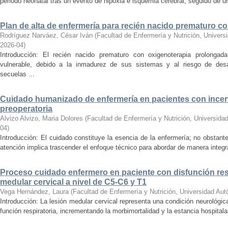
periodo neonatal tras un evento de hipoxia e isquemia cerebral, seguido de un 
Plan de alta de enfermería para recién nacido prematuro c
Rodríguez Narváez, César Iván
(
Facultad de Enfermería y Nutrición, Univer
2026-04
)
Introducción: El recién nacido prematuro con oxigenoterapia prolongad
vulnerable, debido a la inmadurez de sus sistemas y al riesgo de desarr
secuelas ...
Cuidado humanizado de enfermería en pacientes con incer
preoperatoria
Alvizo Alvizo, Maria Dolores
(
Facultad de Enfermería y Nutrición, Universid
04
)
Introducción: El cuidado constituye la esencia de la enfermería; no obstante
atención implica trascender el enfoque técnico para abordar de manera integral
Proceso cuidado enfermero en paciente con disfunción resp
medular cervical a nivel de C5-C6 y T1
Vega Hernández, Laura
(
Facultad de Enfermería y Nutrición, Universidad Au
Introducción: La lesión medular cervical representa una condición neurológic
función respiratoria, incrementando la morbimortalidad y la estancia hospitala