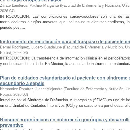
Zárate Landeros, Paulina Margarita
(
Facultad de Enfermería y Nutrición, Uni
2026-04
)
INTRODUCCION: Las complicaciones cardiovasculares son una de las 
mortalidad tras cirugías mayores que incluso no suelen ser cardiacas, l
periodo post ...
Instrumento de recolección para el traspaso de paciente en
Bernal Rodríguez, Lucero Guadalupe
(
Facultad de Enfermería y Nutrición, U
Potosí
,
2026-03
)
INTRODUCCIÓN: La transferencia de información clínica en el perioperatori
y continuidad del cuidado. En México, la ausencia de instrumentos estandariz
Plan de cuidados estandarizado al paciente con síndrome 
secundario a sepsis
Hernández Ramírez, Lisset Alejandra
(
Facultad de Enfermería y Nutrición, U
Potosí
,
2026-03
)
Introducción: el Síndrome de Disfunción Multiorgánica (SDMO) es una de la
en una Unidad de Cuidados Intensivos (UCI) y se caracteriza por el desarrollo 
Riesgos ergonómicos en enfermería quirúrgica y desarrollo
preventivo