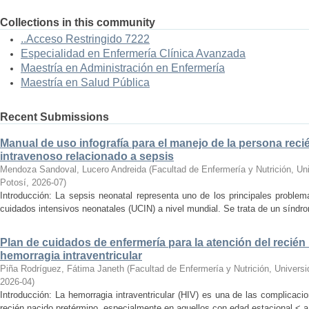
Collections in this community
..Acceso Restringido 7222
Especialidad en Enfermería Clínica Avanzada
Maestría en Administración en Enfermería
Maestría en Salud Pública
Recent Submissions
Manual de uso infografía para el manejo de la persona reci
intravenoso relacionado a sepsis
Mendoza Sandoval, Lucero Andreida
(
Facultad de Enfermería y Nutrición, U
Potosí
,
2026-07
)
Introducción: La sepsis neonatal representa uno de los principales proble
cuidados intensivos neonatales (UCIN) a nivel mundial. Se trata de un síndro
Plan de cuidados de enfermería para la atención del recié
hemorragia intraventricular
Piña Rodríguez, Fátima Janeth
(
Facultad de Enfermería y Nutrición, Univer
2026-04
)
Introducción: La hemorragia intraventricular (HIV) es una de las complicac
recién nacido pretérmino, especialmente en aquellos con edad estacional < a