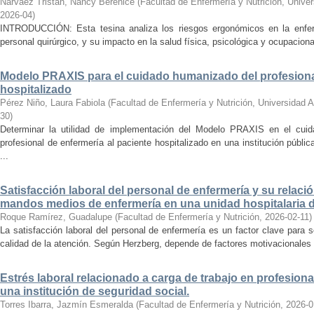
Narváez Tristán, Nancy Berenice
(
Facultad de Enfermería y Nutrición, Univ
2026-04
)
INTRODUCCIÓN: Esta tesina analiza los riesgos ergonómicos en la enferm
personal quirúrgico, y su impacto en la salud física, psicológica y ocupacion
Modelo PRAXIS para el cuidado humanizado del profesional
hospitalizado
Pérez Niño, Laura Fabiola
(
Facultad de Enfermería y Nutrición, Universidad
30
)
Determinar la utilidad de implementación del Modelo PRAXIS en el cuid
profesional de enfermería al paciente hospitalizado en una institución públi
...
Satisfacción laboral del personal de enfermería y su relació
mandos medios de enfermería en una unidad hospitalaria d
Roque Ramírez, Guadalupe
(
Facultad de Enfermería y Nutrición
,
2026-02-11
)
La satisfacción laboral del personal de enfermería es un factor clave para 
calidad de la atención. Según Herzberg, depende de factores motivacionales e
Estrés laboral relacionado a carga de trabajo en profesiona
una institución de seguridad social.
Torres Ibarra, Jazmín Esmeralda
(
Facultad de Enfermería y Nutrición
,
2026-0