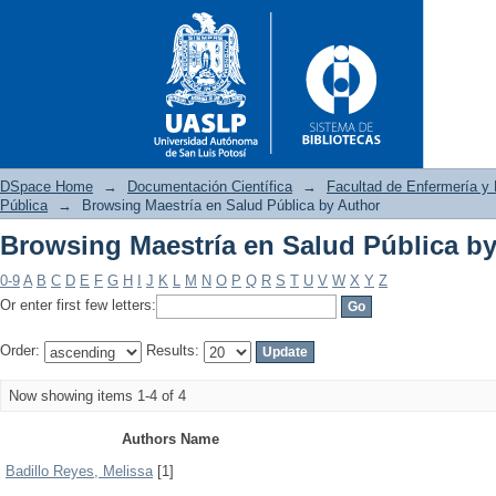
DSpace Home
→
Documentación Científica
→
Facultad de Enfermería y 
Pública
→
Browsing Maestría en Salud Pública by Author
Browsing Maestría en Salud Pública b
Browsing Maestría en Salud P
0-9
A
B
C
D
E
F
G
H
I
J
K
L
M
N
O
P
Q
R
S
T
U
V
W
X
Y
Z
Or enter first few letters:
Order:
Results:
Now showing items 1-4 of 4
Authors Name
Badillo Reyes, Melissa
[1]