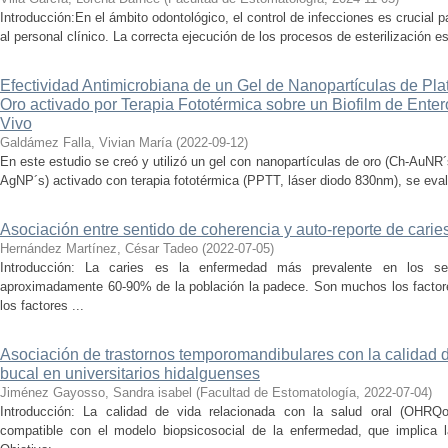
Introducción:En el ámbito odontológico, el control de infecciones es crucial 
al personal clínico. La correcta ejecución de los procesos de esterilización es
Efectividad Antimicrobiana de un Gel de Nanopartículas de Pl
Oro activado por Terapia Fototérmica sobre un Biofilm de Enter
Vivo
Galdámez Falla, Vivian María
(
2022-09-12
)
En este estudio se creó y utilizó un gel con nanopartículas de oro (Ch-AuNR´
AgNP´s) activado con terapia fototérmica (PPTT, láser diodo 830nm), se evalu
Asociación entre sentido de coherencia y auto-reporte de caries
Hernández Martínez, César Tadeo
(
2022-07-05
)
Introducción: La caries es la enfermedad más prevalente en los 
aproximadamente 60-90% de la población la padece. Son muchos los factores
los factores ...
Asociación de trastornos temporomandibulares con la calidad d
bucal en universitarios hidalguenses
Jiménez Gayosso, Sandra isabel
(
Facultad de Estomatología
,
2022-07-04
)
Introducción: La calidad de vida relacionada con la salud oral (OHRQo
compatible con el modelo biopsicosocial de la enfermedad, que implica la