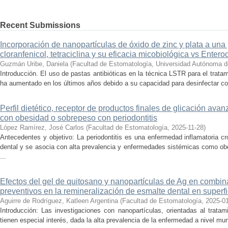
Recent Submissions
Incorporación de nanopartículas de óxido de zinc y plata a una
cloranfenicol, tetraciclina y su eficacia micobiológica vs Entero
Guzmán Uribe, Daniela
(
Facultad de Estomatología, Universidad Autónoma d
Introducción. El uso de pastas antibióticas en la técnica LSTR para el trata
ha aumentado en los últimos años debido a su capacidad para desinfectar con
Perfil dietético, receptor de productos finales de glicación av
con obesidad o sobrepeso con periodontitis
López Ramírez, José Carlos
(
Facultad de Estomatología
,
2025-11-28
)
Antecedentes y objetivo: La periodontitis es una enfermedad inflamatoria cr
dental y se asocia con alta prevalencia y enfermedades sistémicas como ob
...
Efectos del gel de quitosano y nanopartículas de Ag en combin
preventivos en la remineralización de esmalte dental en superfi
Aguirre de Rodríguez, Katleen Argentina
(
Facultad de Estomatología
,
2025-0
Introducción: Las investigaciones con nanopartículas, orientadas al tratam
tienen especial interés, dada la alta prevalencia de la enfermedad a nivel mun