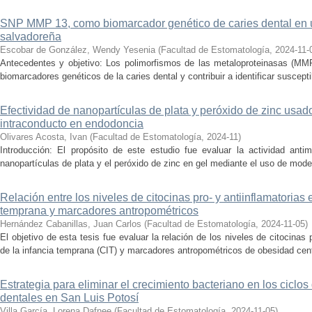
SNP MMP 13, como biomarcador genético de caries dental en 
salvadoreña
Escobar de González, Wendy Yesenia
(
Facultad de Estomatología
,
2024-11-
Antecedentes y objetivo: Los polimorfismos de las metaloproteinasas (MMP)
biomarcadores genéticos de la caries dental y contribuir a identificar suscepti
Efectividad de nanopartículas de plata y peróxido de zinc us
intraconducto en endodoncia
Olivares Acosta, Ivan
(
Facultad de Estomatología
,
2024-11
)
Introducción: El propósito de este estudio fue evaluar la actividad antim
nanopartículas de plata y el peróxido de zinc en gel mediante el uso de modelo
Relación entre los niveles de citocinas pro- y antiinflamatorias e
temprana y marcadores antropométricos
Hernández Cabanillas, Juan Carlos
(
Facultad de Estomatología
,
2024-11-05
)
El objetivo de esta tesis fue evaluar la relación de los niveles de citocinas 
de la infancia temprana (CIT) y marcadores antropométricos de obesidad cent
Estrategia para eliminar el crecimiento bacteriano en los ciclos 
dentales en San Luis Potosí
Villa García, Lorena Dafnee
(
Facultad de Estomatología
,
2024-11-05
)