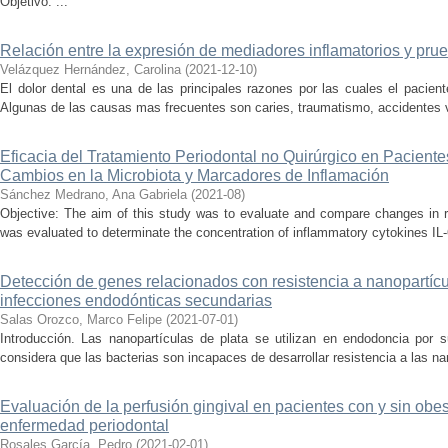
Objetivo: ...
Relación entre la expresión de mediadores inflamatorios y prue
Velázquez Hernández, Carolina
(
2021-12-10
)
El dolor dental es una de las principales razones por las cuales el pacien
Algunas de las causas mas frecuentes son caries, traumatismo, accidentes vi
Eficacia del Tratamiento Periodontal no Quirúrgico en Paciente
Cambios en la Microbiota y Marcadores de Inflamación
Sánchez Medrano, Ana Gabriela
(
2021-08
)
Objective: The aim of this study was to evaluate and compare changes in rh
was evaluated to determinate the concentration of inflammatory cytokines IL-6
Detección de genes relacionados con resistencia a nanopartícu
infecciones endodónticas secundarias
Salas Orozco, Marco Felipe
(
2021-07-01
)
Introducción. Las nanopartículas de plata se utilizan en endodoncia por s
considera que las bacterias son incapaces de desarrollar resistencia a las nan
Evaluación de la perfusión gingival en pacientes con y sin obesi
enfermedad periodontal
Rosales García, Pedro
(
2021-02-01
)