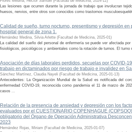
Flores Medina, Héctor Samuel
(
Facultad de Medicina
,
2024-12
)
Las lesiones que ocurren durante la jornada de trabajo que involucran tejid
huesos, nervios, entre otros son conocidos como trastornos musculoesqueléti
Calidad de sueño, turno nocturno, presentismo y depresión en 
hospital general de zona 1.
Hernández Medina, Silvia Arlette
(
Facultad de Medicina
,
2025-01
)
La calidad del sueño del personal de enfermería se puede ver afectada por 
fisiológicos, psicológicos y ambientales como la rotación de turnos. El turno 
Asociación de días laborales perdidos, secuelas por COVID-19 
trabajo en dictaminados por riesgo de trabajo e invalidez en Sa
Sánchez Martínez, Claudia Nayeli
(
Facultad de Medicina
,
2025-01-13
)
Antecedentes: La Organización Mundial de la Salud es notificada del co
enfermedad COVID-19, reconocida como pandemia el 11 de marzo de 2020
casos ...
Relación de la presencia de ansiedad y depresión con los facto
evaluados por el CUESTIONARIO COPENHAGUE (COPSOQ), e
obligatorio del Órgano de Operación Administrativa Desconcen
2023
Hernández Rojas, Miriam
(
Facultad de Medicina
,
2025-01-07
)