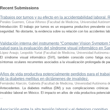
Recent Submissions
Trabajos por turnos y su efecto en la accidentabilidad laboral. 
Perales Guerrero, César Alfonso
(
Facultad de Medicina, Universidad Autóno
Introducción: El trabajo por turnos es un esquema productivo prevalente c
seguridad. No obstante, la evidencia sobre su relación con los accidentes labo
Validación interna del instrumento “Computer Vision Symptom
salud para la evaluación del síndrome visual informático en Sa
López Araujo, Leopoldo Yuriat
(
Facultad de Medicina, Universidad Autónoma 
El síndrome visual informático (SVI), también conocido como fatiga ocular
síntomas oculares recurrentes asociados a la visualización prolongada de pant
Años de vida productiva potencialmente perdidos para el traba
de la diabetes mellitus en dictámenes de invalidez.
Fernández Alarcón, Gabriela
(
Facultad de Medicina, Universidad Autónoma d
Antecedentes. La diabetes mellitus (DM) y sus complicaciones crónicas
invalidez laboral en México. El impacto en años de vida productiva potencia
...
Asociación entre la alta tensión laboral y el deterioro cognitivo