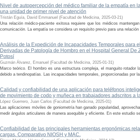
Nivel de autopercepción del médico familiar de la empatía en l
una unidad de primer nivel de atención
Tristán Eguía, David Emmanuel
(
Facultad de Medicina
,
2025-03-21
)
Una relación médico-paciente exitosa requiere que los médicos mantengan 
comunicación. La empatía se considera un requisito previo para una relación 
Análisis de la Expedición de Incapacidades Temporales para e
Derivadas de Patología de Hombro en el Hospital General De
Potosí
Guzmán Álvarez, Emanuel
(
Facultad de Medicina
,
2025-01-31
)
Marco teórico. El hombro es una estructura compleja, el manguito rotador la
debido a tendinopatías. Las incapacidades temporales, proporcionadas por la 
Calidad y confiabilidad de una aplicación para teléfonos inteli
de movimiento de codo y muñeca en trabajadores adscritos a 
López Guerrero, Juan Carlos
(
Facultad de Medicina
,
2025-01
)
Las aplicaciones móviles de goniometría han ganado popularidad, aprovech
medir ángulos articulares de manera asequible y eficiente. En este estudio se
Confiabilidad de las principales herramientas ergonómicas rel
cargas. Comparativo NIOSH y MAC.