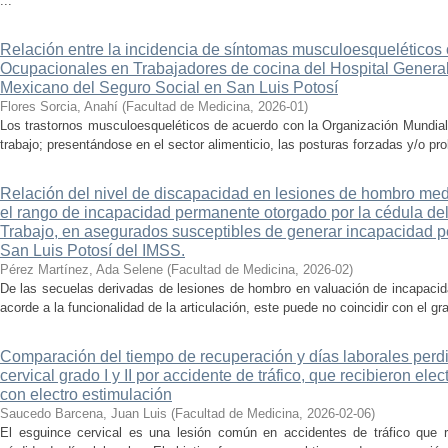
...
Relación entre la incidencia de síntomas musculoesqueléticos 
Ocupacionales en Trabajadores de cocina del Hospital General
Mexicano del Seguro Social en San Luis Potosí
Flores Sorcia, Anahí
(
Facultad de Medicina
,
2026-01
)
Los trastornos musculoesqueléticos de acuerdo con la Organización Mundial 
trabajo; presentándose en el sector alimenticio, las posturas forzadas y/o pr
Relación del nivel de discapacidad en lesiones de hombro me
el rango de incapacidad permanente otorgado por la cédula del
Trabajo, en asegurados susceptibles de generar incapacidad 
San Luis Potosí del IMSS.
Pérez Martínez, Ada Selene
(
Facultad de Medicina
,
2026-02
)
De las secuelas derivadas de lesiones de hombro en valuación de incapacid
acorde a la funcionalidad de la articulación, este puede no coincidir con el g
Comparación del tiempo de recuperación y días laborales perd
cervical grado I y II por accidente de tráfico, que recibieron ele
con electro estimulación
Saucedo Barcena, Juan Luis
(
Facultad de Medicina
,
2026-02-06
)
El esguince cervical es una lesión común en accidentes de tráfico que res