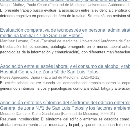
Vargas Muñoz, Paulo Cesar
(
Facultad de Medicina, Universidad Autónoma d
El presente trabajo buscó evaluar la asociación entre la evidencia científica d
deterioro cognitivo en personal del área de la salud. Se realizó una revisión si
Evaluación comparativa de tecnoestrés en personal administrat
medicina familiar 47 de San Luis Potosí.
Martínez Lozano, Oziel
(
Facultad de Medicina, Universidad Autónoma de San
Introducción: El tecnoestrés, patología emergente en el mundo laboral act
(tecnologías de la información y comunicación), con diferentes manifestacio
Asociación entre el estrés laboral y el consumo de alcohol y t
Hospital General de Zona 50 de San Luis Potosí
Flores Apreciado, Diana
(
Facultad de Medicina
,
2026-02-12
)
El estrés laboral ocurre cuando las demandas del trabajo superan la capac
generando síntomas físicos y psicológicos como ansiedad, fatiga y alteracion
Asociación entre los síntomas del síndrome del edificio enferm
General de zona N.º1 de San Luis Potosí y los factores ambient
Medrano Damaso, Karla Guadalupe
(
Facultad de Medicina
,
2026-01
)
Resumen Introducción: El síndrome del edificio enfermo se describe como
afectan principalmente a las mucosas y la piel, y que se relacionan tempor