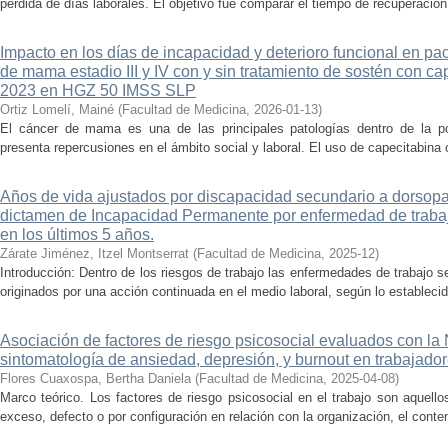
pérdida de días laborales. El objetivo fue comparar el tiempo de recuperación 
Impacto en los días de incapacidad y deterioro funcional en pa
de mama estadio III y IV con y sin tratamiento de sostén con ca
2023 en HGZ 50 IMSS SLP
Ortiz Lomelí, Mainé
(
Facultad de Medicina
,
2026-01-13
)
El cáncer de mama es una de las principales patologías dentro de la pob
presenta repercusiones en el ámbito social y laboral. El uso de capecitabina
Años de vida ajustados por discapacidad secundario a dorsop
dictamen de Incapacidad Permanente por enfermedad de trab
en los últimos 5 años.
Zárate Jiménez, Itzel Montserrat
(
Facultad de Medicina
,
2025-12
)
Introducción: Dentro de los riesgos de trabajo las enfermedades de trabajo 
originados por una acción continuada en el medio laboral, según lo establecido
Asociación de factores de riesgo psicosocial evaluados con 
sintomatología de ansiedad, depresión, y burnout en trabajado
Flores Cuaxospa, Bertha Daniela
(
Facultad de Medicina
,
2025-04-08
)
Marco teórico. Los factores de riesgo psicosocial en el trabajo son aquell
exceso, defecto o por configuración en relación con la organización, el conteni