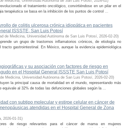
de Medicina, Universidad Autónoma de San Luis Potosí
,
2026-02
)
evolucionado el tratamiento oncológico, convirtiéndose en un pilar en el
 terapéutica se basa en la inhibición de los puntos de control ...
rollo de colitis ulcerosa crónica idiopática en pacientes
eneral ISSSTE, San Luis Potosí
ad de Medicina, Universidad Autónoma de San Luis Potosí
,
2026-02-20
)
mprende un grupo de trastornos inflamatorios crónicos, de etiología no
 tracto gastrointestinal. En México, aunque la evidencia epidemiológica
ngiográficas y su asociación con factores de riesgo en
agudo en el Hospital General ISSSTE San Luis Potosí
 de Medicina, Universidad Autónoma de San Luis Potosí
,
2026-02-20
)
tuyen la principal causa de mortalidad en el mundo, representando más
e equivale al 32% de todas las defunciones globales según la ...
dad con subtipo molecular y estirpe celular en cáncer de
enopáusicas atendidas en el Hospital General de Zona
a
,
2026-01-31
)
tores de riesgo relevantes para el cáncer de mama en mujeres