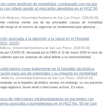
focito como predictor de mortalidad, comparado con escala
s con infarto agudo al miocardio atendidos en el HGZ 50
d de Medicina, Universidad Autónoma de San Luis Potosí
,
2026-04-25
)
ardio continúa siendo una de las principales causas de mortalidad
 del riesgo en el servicio de urgencias es fundamental para optimizar ...
ión asociada a la atención a la salud en el Hospital
2021- 2025)
Medicina, Universidad Autónoma de San Luis Potosí
,
2026-04-16
)
mia por COVID-19, declarada por la OMS el 11 de marzo 2020 el virus de
dentes para los sistemas de salud debido a su transmisibilidad, ...
cetilcisteína como tratamiento en la hepatitis alcohólica
cación para uso de esteroides y su impacto en mortalidad
e Medicina, Universidad Autónoma de San Luis Potosí
,
2026-03-24
)
 estándar en la hepatitis alcohólica severa; sin embargo, su uso presenta
gia digestiva, lesión renal o infecciones activas. En estos ...
ógica de infecciones intrahospitalarias en pacientes con
penia asociada a quimioterapia en el HGZ No. 50 de San