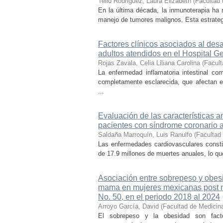
Tello Rodriguez, Laura Elizabeth
(
Facultad 
En la última década, la inmunoterapia ha r
manejo de tumores malignos. Esta estrategia
Factores clínicos asociados al desar
adultos atendidos en el Hospital G
Rojas Zavala, Celia Liliana Carolina
(
Facult
La enfermedad inflamatoria intestinal co
completamente esclarecida, que afectan el
...
Evaluación de las características a
pacientes con síndrome coronario 
Saldaña Marroquín, Luis Ranulfo
(
Facultad
Las enfermedades cardiovasculares consti
de 17.9 millones de muertes anuales, lo qu
Asociación entre sobrepeso y obesi
mama en mujeres mexicanas post m
No. 50, en el periodo 2018 al 2024
Arroyo García, David
(
Facultad de Medicin
El sobrepeso y la obesidad son fac