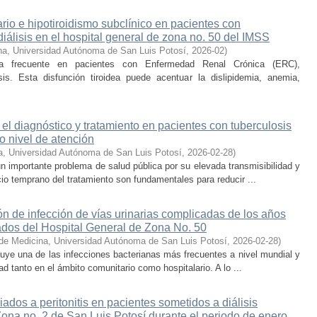
rio e hipotiroidismo subclínico en pacientes con
álisis en el hospital general de zona no. 50 del IMSS
na, Universidad Autónoma de San Luis Potosí
,
2026-02
)
tía frecuente en pacientes con Enfermedad Renal Crónica (ERC),
is. Esta disfunción tiroidea puede acentuar la dislipidemia, anemia,
 el diagnóstico y tratamiento en pacientes con tuberculosis
o nivel de atención
a, Universidad Autónoma de San Luis Potosí
,
2026-02-28
)
n importante problema de salud pública por su elevada transmisibilidad y
icio temprano del tratamiento son fundamentales para reducir ...
ión de infección de vías urinarias complicadas de los años
ados del Hospital General de Zona No. 50
de Medicina, Universidad Autónoma de San Luis Potosí
,
2026-02-28
)
tituye una de las infecciones bacterianas más frecuentes a nivel mundial y
d tanto en el ámbito comunitario como hospitalario. A lo ...
iados a peritonitis en pacientes sometidos a diálisis
Zona no. 2 de San Luis Potosí durante el periodo de enero