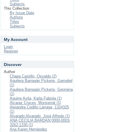
Subjects
This Collection
By Issue Date
Authors
Titles
Subjects
My Account
Login
Register
Discover
Author
Chapa Castillo, Osvaldo (2)
Aguilera Barragán Pickens, Gamaliel
(1)
Aguilera Barragán Pickens, Georgina
(1)
Aguirre Avila, Karla Fabiola (1)
Alcaraz Cruces, Monserrat (1)
Alejandra Cedillo Lárraga; 1324325
(1)
Alvarado Alvarado, José Alfredo (1)
ANA CECILIA BARDAN;0000-0003-
3262-1330 (1)
Ana Karen Hernández