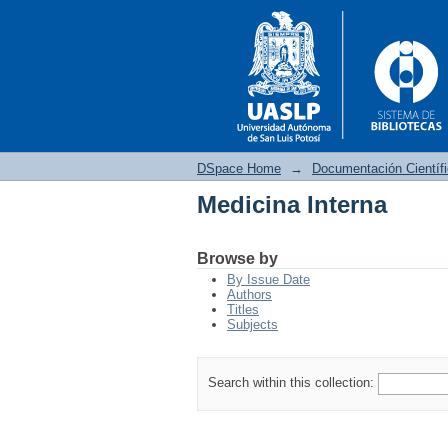
DSpace Home
→
Documentación Científ
Medicina Interna
Medicina Interna
Browse by
By Issue Date
Authors
Titles
Subjects
Search within this collection: