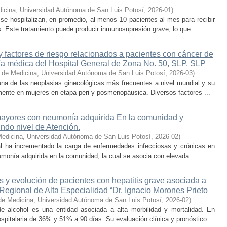
icina, Universidad Autónoma de San Luis Potosí
,
2026-01
)
se hospitalizan, en promedio, al menos 10 pacientes al mes para recibir
. Este tratamiento puede producir inmunosupresión grave, lo que ...
y factores de riesgo relacionados a pacientes con cáncer de
ía médica del Hospital General de Zona No. 50, SLP, SLP
 de Medicina, Universidad Autónoma de San Luis Potosí
,
2026-03
)
una de las neoplasias ginecológicas más frecuentes a nivel mundial y su
mente en mujeres en etapa peri y posmenopáusica. Diversos factores ...
 mayores con neumonía adquirida En la comunidad y
undo nivel de Atención.
Medicina, Universidad Autónoma de San Luis Potosí
,
2026-02
)
nal ha incrementado la carga de enfermedades infecciosas y crónicas en
umonía adquirida en la comunidad, la cual se asocia con elevada ...
as y evolución de pacientes con hepatitis grave asociada a
Regional de Alta Especialidad “Dr. Ignacio Morones Prieto
de Medicina, Universidad Autónoma de San Luis Potosí
,
2026-02
)
e alcohol es una entidad asociada a alta morbilidad y mortalidad. En
ospitalaria de 36% y 51% a 90 días. Su evaluación clínica y pronóstico ...