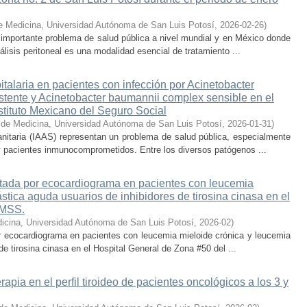
e Medicina, Universidad Autónoma de San Luis Potosí
,
2026-02-26
)
 importante problema de salud pública a nivel mundial y en México donde
álisis peritoneal es una modalidad esencial de tratamiento ...
talaria en pacientes con infección por Acinetobacter
stente y Acinetobacter baumannii complex sensible en el
stituto Mexicano del Seguro Social
 de Medicina, Universidad Autónoma de San Luis Potosí
,
2026-01-31
)
anitaria (IAAS) representan un problema de salud pública, especialmente
y pacientes inmunocomprometidos. Entre los diversos patógenos ...
ectada por ecocardiograma en pacientes con leucemia
ástica aguda usuarios de inhibidores de tirosina cinasa en el
IMSS.
icina, Universidad Autónoma de San Luis Potosí
,
2026-02
)
or ecocardiograma en pacientes con leucemia mieloide crónica y leucemia
de tirosina cinasa en el Hospital General de Zona #50 del ...
apia en el perfil tiroideo de pacientes oncológicos a los 3 y