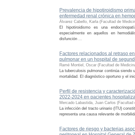
Prevalencia de hipotiroidismo prima
enfermedad renal crónica en hemodi
Álvarez Cabello, Karla
(
Facultad de Medici
El hipotiroidismo es una endocrinopa
especialmente en aquellos en hemodiális
disfunción ...
Factores relacionados al retraso en
pulmonar en un hospital de segund
Ramé Montiel, Oscar
(
Facultad de Medicin
La tuberculosis pulmonar continúa siendo u
mortalidad. El diagnóstico oportuno y el in
Perfil de resistencia y caracterizac
2022-2024 en pacientes hospitaliz
Mercado Labastida, Juan Carlos
(
Facultad 
La infección del tracto urinario (ITU) cons
representa una causa relevante de morbilida
Factores de riesgo y bacterias asoc
peritoneal en Hospital General de 