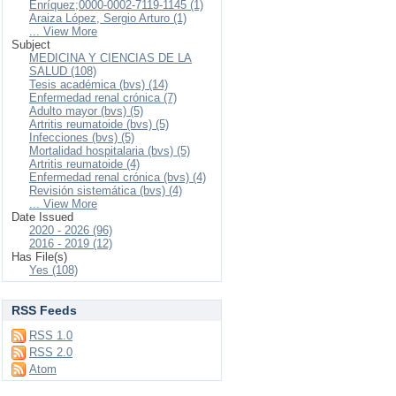
Enríquez;0000-0002-7119-1145 (1)
Araiza López, Sergio Arturo (1)
... View More
Subject
MEDICINA Y CIENCIAS DE LA
SALUD (108)
Tesis académica (bvs) (14)
Enfermedad renal crónica (7)
Adulto mayor (bvs) (5)
Artritis reumatoide (bvs) (5)
Infecciones (bvs) (5)
Mortalidad hospitalaria (bvs) (5)
Artritis reumatoide (4)
Enfermedad renal crónica (bvs) (4)
Revisión sistemática (bvs) (4)
... View More
Date Issued
2020 - 2026 (96)
2016 - 2019 (12)
Has File(s)
Yes (108)
RSS Feeds
RSS 1.0
RSS 2.0
Atom