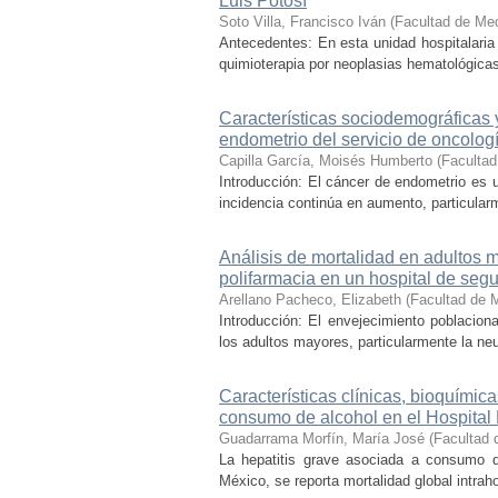
Luis Potosí
Soto Villa, Francisco Iván
(
Facultad de Med
Antecedentes: En esta unidad hospitalaria 
quimioterapia por neoplasias hematológicas
Características sociodemográficas 
endometrio del servicio de oncolog
Capilla García, Moisés Humberto
(
Facultad
Introducción: El cáncer de endometrio es 
incidencia continúa en aumento, particular
Análisis de mortalidad en adultos
polifarmacia en un hospital de seg
Arellano Pacheco, Elizabeth
(
Facultad de 
Introducción: El envejecimiento poblacio
los adultos mayores, particularmente la ne
Características clínicas, bioquímic
consumo de alcohol en el Hospital 
Guadarrama Morfín, María José
(
Facultad 
La hepatitis grave asociada a consumo d
México, se reporta mortalidad global intrah