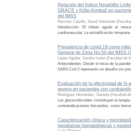
Relación del Índice Neutrófilo Lin
GRACE y Killip-Kimball en paciente
del IMSS
Ramírez Calvillo, David Sebastián
(
Faculta
Introducción: El infarto agudo al mioc
cardiovascular. La estratificación temprana
Prevalencia de covid.19 como infecc
General de Zona No.50 del IMSS (
López Aguilar, Sandra Ivette
(
Facultad de 
Antecedentes: Desde el inicio de la pande
SARS-CoV-2 represento un desafío sin prece
Evaluación de la efectividad de N-a
severa en pacientes con contraindi
Rodríguez Hernández, Daniela
(
Facultad d
Los glucocorticoides constituyen la terapia
contraindicaciones frecuentes, como hemorra
Caracterización clínica y microbiol
neoplasias hematológicas y neutro