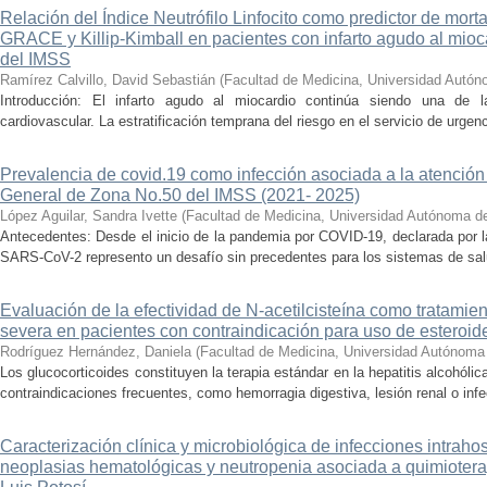
Relación del Índice Neutrófilo Linfocito como predictor de mor
GRACE y Killip-Kimball en pacientes con infarto agudo al mio
del IMSS
Ramírez Calvillo, David Sebastián
(
Facultad de Medicina, Universidad Autón
Introducción: El infarto agudo al miocardio continúa siendo una de l
cardiovascular. La estratificación temprana del riesgo en el servicio de urgen
Prevalencia de covid.19 como infección asociada a la atención 
General de Zona No.50 del IMSS (2021- 2025)
López Aguilar, Sandra Ivette
(
Facultad de Medicina, Universidad Autónoma d
Antecedentes: Desde el inicio de la pandemia por COVID-19, declarada por 
SARS-CoV-2 represento un desafío sin precedentes para los sistemas de salud
Evaluación de la efectividad de N-acetilcisteína como tratamient
severa en pacientes con contraindicación para uso de esteroid
Rodríguez Hernández, Daniela
(
Facultad de Medicina, Universidad Autónoma
Los glucocorticoides constituyen la terapia estándar en la hepatitis alcohól
contraindicaciones frecuentes, como hemorragia digestiva, lesión renal o infe
Caracterización clínica y microbiológica de infecciones intraho
neoplasias hematológicas y neutropenia asociada a quimioter