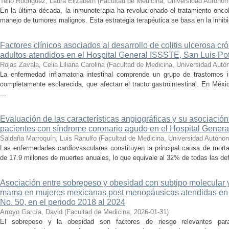
Tello Rodriguez, Laura Elizabeth
(
Facultad de Medicina, Universidad Autóno
En la última década, la inmunoterapia ha revolucionado el tratamiento oncol
manejo de tumores malignos. Esta estrategia terapéutica se basa en la inhibic
Factores clínicos asociados al desarrollo de colitis ulcerosa cr
adultos atendidos en el Hospital General ISSSTE, San Luis Po
Rojas Zavala, Celia Liliana Carolina
(
Facultad de Medicina, Universidad Autó
La enfermedad inflamatoria intestinal comprende un grupo de trastornos in
completamente esclarecida, que afectan el tracto gastrointestinal. En Méxi
...
Evaluación de las características angiográficas y su asociación
pacientes con síndrome coronario agudo en el Hospital Gener
Saldaña Marroquín, Luis Ranulfo
(
Facultad de Medicina, Universidad Autóno
Las enfermedades cardiovasculares constituyen la principal causa de mort
de 17.9 millones de muertes anuales, lo que equivale al 32% de todas las def
Asociación entre sobrepeso y obesidad con subtipo molecular y
mama en mujeres mexicanas post menopáusicas atendidas en 
No. 50, en el periodo 2018 al 2024
Arroyo García, David
(
Facultad de Medicina
,
2026-01-31
)
El sobrepeso y la obesidad son factores de riesgo relevantes p