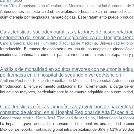
Luis Potosí
Soto Villa, Francisco Iván
(
Facultad de Medicina, Universidad Autónoma de 
Antecedentes: En esta unidad hospitalaria se hospitalizan, en promedio, al
quimioterapia por neoplasias hematológicas. Este tratamiento puede producir
Características sociodemográficas y factores de riesgo relacio
endometrio del servicio de oncología médica del Hospital Gen
Capilla García, Moisés Humberto
(
Facultad de Medicina, Universidad Autóno
Introducción: El cáncer de endometrio es una de las neoplasias ginecológic
incidencia continúa en aumento, particularmente en mujeres en etapa peri y 
Análisis de mortalidad en adultos mayores con neumonía adqu
polifarmacia en un hospital de segundo nivel de Atención.
Arellano Pacheco, Elizabeth
(
Facultad de Medicina, Universidad Autónoma d
Introducción: El envejecimiento poblacional ha incrementado la carga de e
los adultos mayores, particularmente la neumonía adquirida en la comunidad, 
Características clínicas, bioquímicas y evolución de pacientes 
consumo de alcohol en el Hospital Regional de Alta Especialid
Guadarrama Morfín, María José
(
Facultad de Medicina, Universidad Autónom
La hepatitis grave asociada a consumo de alcohol es una entidad asociad
México, se reporta mortalidad global intrahospitalaria de 36% y 51% a 90 días