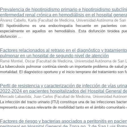
Prevalencia de hipotiroidismo primario e hipotiroidismo subclí
enfermedad renal crónica en hemodiálisis en el hospital gener
Álvarez Cabello, Karla
(
Facultad de Medicina, Universidad Autónoma de San 
El hipotiroidismo es una endocrinopatía frecuente en pacientes co
especialmente en aquellos en hemodiálisis. Esta disfunción tiroidea pue
disfunción ...
Factores relacionados al retraso en el diagnóstico y tratamient
pulmonar en un hospital de segundo nivel de atención
Ramé Montiel, Oscar
(
Facultad de Medicina, Universidad Autónoma de San L
La tuberculosis pulmonar continúa siendo un importante problema de salud pú
mortalidad. El diagnóstico oportuno y el inicio temprano del tratamiento son f
Perfil de resistencia y caracterización de infección de vías uri
2022-2024 en pacientes hospitalizados del Hospital General d
Mercado Labastida, Juan Carlos
(
Facultad de Medicina, Universidad Autóno
La infección del tracto urinario (ITU) constituye una de las infecciones bact
representa una causa relevante de morbilidad tanto en el ámbito comunitario c
Factores de riesgo y bacterias asociados a peritonitis en pacien
peritoneal en Hospital General de Zona no. 2 de San Luis Potos