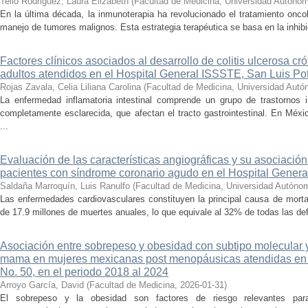
Tello Rodriguez, Laura Elizabeth
(
Facultad de Medicina, Universidad Autóno
En la última década, la inmunoterapia ha revolucionado el tratamiento oncol
manejo de tumores malignos. Esta estrategia terapéutica se basa en la inhibic
Factores clínicos asociados al desarrollo de colitis ulcerosa cr
adultos atendidos en el Hospital General ISSSTE, San Luis Po
Rojas Zavala, Celia Liliana Carolina
(
Facultad de Medicina, Universidad Autó
La enfermedad inflamatoria intestinal comprende un grupo de trastornos in
completamente esclarecida, que afectan el tracto gastrointestinal. En Méxi
...
Evaluación de las características angiográficas y su asociación
pacientes con síndrome coronario agudo en el Hospital Gener
Saldaña Marroquín, Luis Ranulfo
(
Facultad de Medicina, Universidad Autóno
Las enfermedades cardiovasculares constituyen la principal causa de mort
de 17.9 millones de muertes anuales, lo que equivale al 32% de todas las def
Asociación entre sobrepeso y obesidad con subtipo molecular y
mama en mujeres mexicanas post menopáusicas atendidas en 
No. 50, en el periodo 2018 al 2024
Arroyo García, David
(
Facultad de Medicina
,
2026-01-31
)
El sobrepeso y la obesidad son factores de riesgo relevantes p