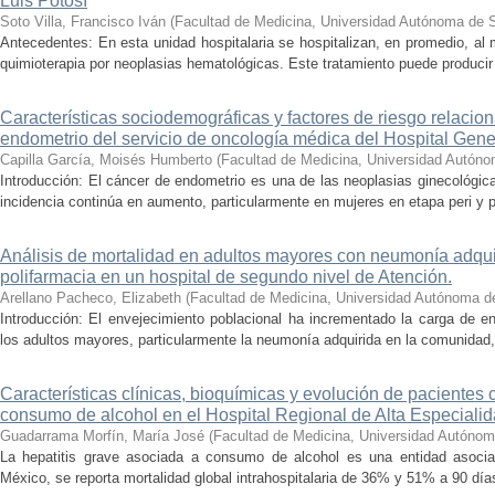
Luis Potosí
Soto Villa, Francisco Iván
(
Facultad de Medicina, Universidad Autónoma de 
Antecedentes: En esta unidad hospitalaria se hospitalizan, en promedio, al
quimioterapia por neoplasias hematológicas. Este tratamiento puede producir
Características sociodemográficas y factores de riesgo relacio
endometrio del servicio de oncología médica del Hospital Gen
Capilla García, Moisés Humberto
(
Facultad de Medicina, Universidad Autóno
Introducción: El cáncer de endometrio es una de las neoplasias ginecológic
incidencia continúa en aumento, particularmente en mujeres en etapa peri y 
Análisis de mortalidad en adultos mayores con neumonía adqu
polifarmacia en un hospital de segundo nivel de Atención.
Arellano Pacheco, Elizabeth
(
Facultad de Medicina, Universidad Autónoma d
Introducción: El envejecimiento poblacional ha incrementado la carga de e
los adultos mayores, particularmente la neumonía adquirida en la comunidad, 
Características clínicas, bioquímicas y evolución de pacientes 
consumo de alcohol en el Hospital Regional de Alta Especialid
Guadarrama Morfín, María José
(
Facultad de Medicina, Universidad Autónom
La hepatitis grave asociada a consumo de alcohol es una entidad asociad
México, se reporta mortalidad global intrahospitalaria de 36% y 51% a 90 días