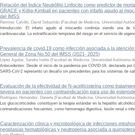
Relación del Índice Neutrófilo Linfocito como predictor de mor
GRACE y Killip-Kimball en pacientes con infarto agudo al mio
del IMSS
Ramírez Calvillo, David Sebastián
(
Facultad de Medicina, Universidad Autón
Introducción: El infarto agudo al miocardio continúa siendo una de l
cardiovascular. La estratificación temprana del riesgo en el servicio de urgen
Prevalencia de covid.19 como infección asociada a la atención 
General de Zona No.50 del IMSS (2021- 2025)
López Aguilar, Sandra Ivette
(
Facultad de Medicina, Universidad Autónoma d
Antecedentes: Desde el inicio de la pandemia por COVID-19, declarada por 
SARS-CoV-2 represento un desafío sin precedentes para los sistemas de salud
Evaluación de la efectividad de N-acetilcisteína como tratamient
severa en pacientes con contraindicación para uso de esteroid
Rodríguez Hernández, Daniela
(
Facultad de Medicina, Universidad Autónoma
Los glucocorticoides constituyen la terapia estándar en la hepatitis alcohól
contraindicaciones frecuentes, como hemorragia digestiva, lesión renal o infe
Caracterización clínica y microbiológica de infecciones intraho
neoplasias hematológicas y neutropenia asociada a quimioter