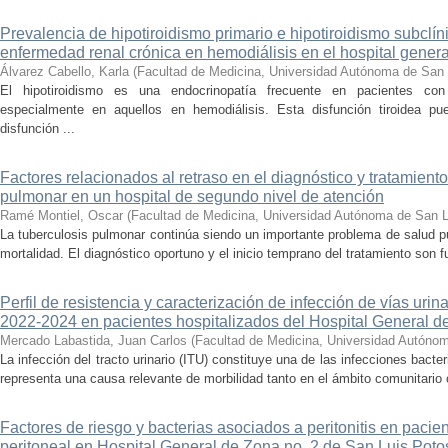
Prevalencia de hipotiroidismo primario e hipotiroidismo subclí
enfermedad renal crónica en hemodiálisis en el hospital gener
Álvarez Cabello, Karla
(
Facultad de Medicina, Universidad Autónoma de San 
El hipotiroidismo es una endocrinopatía frecuente en pacientes co
especialmente en aquellos en hemodiálisis. Esta disfunción tiroidea pue
disfunción ...
Factores relacionados al retraso en el diagnóstico y tratamient
pulmonar en un hospital de segundo nivel de atención
Ramé Montiel, Oscar
(
Facultad de Medicina, Universidad Autónoma de San L
La tuberculosis pulmonar continúa siendo un importante problema de salud pú
mortalidad. El diagnóstico oportuno y el inicio temprano del tratamiento son f
Perfil de resistencia y caracterización de infección de vías uri
2022-2024 en pacientes hospitalizados del Hospital General d
Mercado Labastida, Juan Carlos
(
Facultad de Medicina, Universidad Autóno
La infección del tracto urinario (ITU) constituye una de las infecciones bact
representa una causa relevante de morbilidad tanto en el ámbito comunitario c
Factores de riesgo y bacterias asociados a peritonitis en pacien
peritoneal en Hospital General de Zona no. 2 de San Luis Potos