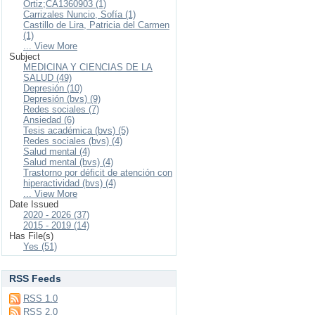
Ortiz;CA1360903 (1)
Carrizales Nuncio, Sofía (1)
Castillo de Lira, Patricia del Carmen
(1)
... View More
Subject
MEDICINA Y CIENCIAS DE LA
SALUD (49)
Depresión (10)
Depresión (bvs) (9)
Redes sociales (7)
Ansiedad (6)
Tesis académica (bvs) (5)
Redes sociales (bvs) (4)
Salud mental (4)
Salud mental (bvs) (4)
Trastorno por déficit de atención con
hiperactividad (bvs) (4)
... View More
Date Issued
2020 - 2026 (37)
2015 - 2019 (14)
Has File(s)
Yes (51)
RSS Feeds
RSS 1.0
RSS 2.0