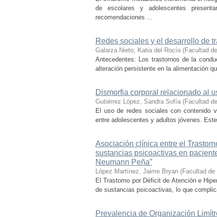
de escolares y adolescentes present
recomendaciones ...
Redes sociales y el desarrollo de t
Galarza Nieto, Katia del Rocío
(
Facultad d
Antecedentes: Los trastornos de la conduc
alteración persistente en la alimentación qu
Dismorfia corporal relacionado al u
Gutiérrez López, Sandra Sofía
(
Facultad d
El uso de redes sociales con contenido 
entre adolescentes y adultos jóvenes. Este t
Asociación clínica entre el Trastorn
sustancias psicoactivas en paciente
Neumann Peña”
López Martínez, Jaime Bryan
(
Facultad de
El Trastorno por Déficit de Atención e Hi
de sustancias psicoactivas, lo que complica 
Prevalencia de Organización Limít