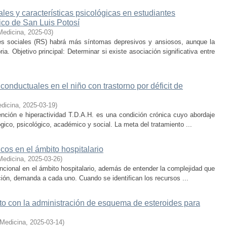
les y características psicológicas en estudiantes
gico de San Luis Potosí
Medicina
,
2025-03
)
s sociales (RS) habrá más síntomas depresivos y ansiosos, aunque la
a. Objetivo principal: Determinar si existe asociación significativa entre
onductuales en el niño con trastorno por déficit de
dicina
,
2025-03-19
)
atención e hiperactividad T.D.A.H. es una condición crónica cuyo abordaje
ico, psicológico, académico y social. La meta del tratamiento ...
icos en el ámbito hospitalario
Medicina
,
2025-03-26
)
uncional en el ámbito hospitalario, además de entender la complejidad que
ción, demanda a cada uno. Cuando se identifican los recursos ...
to con la administración de esquema de esteroides para
 Medicina
,
2025-03-14
)