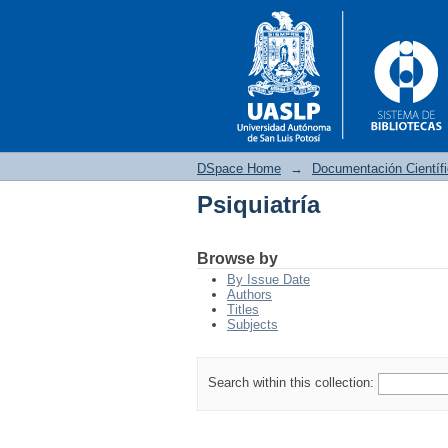
DSpace Home
→
Documentación Científ
Psiquiatría
Psiquiatría
Browse by
By Issue Date
Authors
Titles
Subjects
Search within this collection: