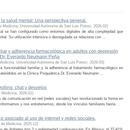
 la salud mental: Una perspectiva general.
e Medicina, Universidad Autónoma de San Luis Potosí
,
2026-02
)
icial se han configurado como entornos digitales de alta complejidad que
tal. Su utilización intensiva o desregulada se relaciona con ...
iliar y adherencia farmacológica en adultos con depresión
ca Dr. Everardo Neumann Peña
Medicina, Universidad Autónoma de San Luis Potosí
,
2026-03
)
la funcionalidad familiar y la adherencia al tratamiento farmacológico en
tendidos en la Clínica Psiquiátrica Dr. Everardo Neumann ...
rolling, chat y desvelos
e Medicina
,
2026-01
)
es de comunicación en red (redes sociales) han revolucionado la forma en
formamos y nos entretenemos, desde los vínculos familiares hasta ...
 asociado al uso de internet y redes sociales.
 de Medicina
,
2025-12
)
go de diabetes tipo 2 y enfermedad cardiovascular. En México, el 37-41%