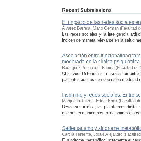
Recent Submissions
El impacto de las redes sociales en
Álvarez Barrera, Mario German
(
Facultad d
Las redes sociales y la inteligencia artif
inciden de manera relevante en la salud men
Asociación entre funcionalidad fam
moderada en la clínica psiquiátri
Rodríguez Jonguitud, Fátima
(
Facultad de 
Objetivos: Determinar la asociación entre 
pacientes adultos con depresión moderada a
Insomnio y redes sociales. Entre sc
Marqueda Juárez, Edgar Erick
(
Facultad d
Desde sus inicios, las plataformas digital
que nos comunicamos, relacionamos, nos in
Sedentarismo y síndrome metabólico
García Teniente, Josué Alejandro
(
Facultad
El síndrome metabólico incrementa el ries