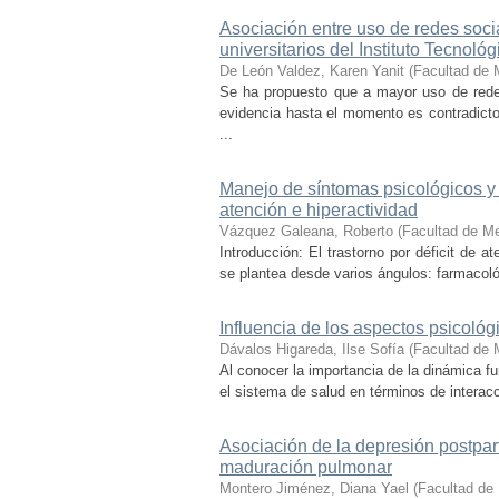
Asociación entre uso de redes socia
universitarios del Instituto Tecnoló
De León Valdez, Karen Yanit
(
Facultad de 
Se ha propuesto que a mayor uso de rede
evidencia hasta el momento es contradictori
...
Manejo de síntomas psicológicos y c
atención e hiperactividad
Vázquez Galeana, Roberto
(
Facultad de Me
Introducción: El trastorno por déficit de 
se plantea desde varios ángulos: farmacológ
Influencia de los aspectos psicológ
Dávalos Higareda, Ilse Sofía
(
Facultad de 
Al conocer la importancia de la dinámica f
el sistema de salud en términos de interac
Asociación de la depresión postpar
maduración pulmonar
Montero Jiménez, Diana Yael
(
Facultad de