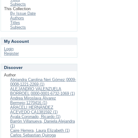
Subjects
This Collection
By Issue Date
Authors
Titles
Subjects
My Account
Login
Register
Discover
Author
Alejandra Carolina Neri Gómez;0009-
0008-1221-2269 (1)
ALEJANDRO VALENZUELA
BORROEL;0000-0001-6732-1069 (1)
Andrea Miroslava Álvarez
Bermejo;1270416 (1)
ARACELI HERNÁNDEZ
ACEVEDO;CA1381592 (1)
Ayala Coronado, Ricardo (1)
Barrón Villanueva, Daniela Alejandra
(1)
Caire Herrera, Laura Elizabeth (1)
Carlos Sebastian Quiroga