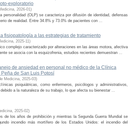
oto-exploratorio
Medicina
,
2026-01
)
 la personalidad (OLP) se caracteriza por difusión de identidad, defensas
riterio de realidad. Entre 34.8% y 73.0% de pacientes con ...
la fisiopatología a las estrategias de tratamiento
Medicina
,
2025-11
)
ico complejo caracterizado por alteraciones en las áreas motora, afectiva
nte se asocia con la esquizofrenia, estudios recientes demuestran ...
anejo de ansiedad en personal no médico de la Clínica
 Peña de San Luis Potosí
de Medicina
,
2025-03
)
línicas psiquiátricas, como enfermeros, psicólogos y administrativos,
debido a la naturaleza de su trabajo, lo que afecta su bienestar ...
edicina
,
2025-02
)
s de los años de prohibición y mientras la Segunda Guerra Mundial se
undo incendio más mortífero de los Estados Unidos: el incendio del