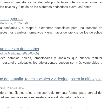
 período perinatal se ve afectada por factores internos y externos, el
los niveles y función de los sistemas endocrinos clave, así como ...
icina general
 Medicina
,
2025-03-05
)
la confianza y el respeto, elementos esenciales para una atención de
ógicos, los cambios normativos y una mayor conciencia de los derechos
 un maestro debe saber
ad de Medicina
,
2025-03-05
)
des cambios físicos, emocionales y sociales que pueden resultar
n desarrollo saludable, los adolescentes pueden ser más vulnerables a
de pantalla, redes sociales y videojuegos en la niñez y la
cina
,
2025-03-05
)
o en los últimos años e incluso recientemente forman parte central del
 adolescencia se está expuesto a la era digital reformada con ...