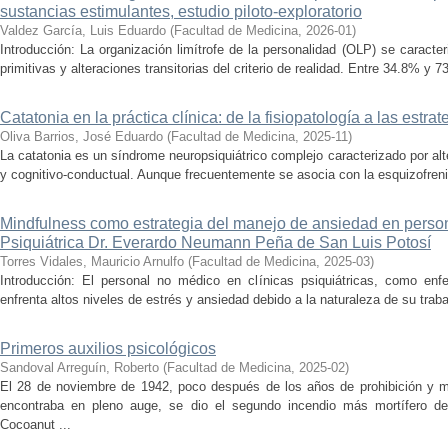
sustancias estimulantes, estudio piloto-exploratorio
Valdez García, Luis Eduardo
(
Facultad de Medicina
,
2026-01
)
Introducción: La organización limítrofe de la personalidad (OLP) se caracter
primitivas y alteraciones transitorias del criterio de realidad. Entre 34.8% y 
Catatonia en la práctica clínica: de la fisiopatología a las estra
Oliva Barrios, José Eduardo
(
Facultad de Medicina
,
2025-11
)
La catatonia es un síndrome neuropsiquiátrico complejo caracterizado por alt
y cognitivo-conductual. Aunque frecuentemente se asocia con la esquizofreni
Mindfulness como estrategia del manejo de ansiedad en person
Psiquiátrica Dr. Everardo Neumann Peña de San Luis Potosí
Torres Vidales, Mauricio Arnulfo
(
Facultad de Medicina
,
2025-03
)
Introducción: El personal no médico en clínicas psiquiátricas, como enfe
enfrenta altos niveles de estrés y ansiedad debido a la naturaleza de su trabaj
Primeros auxilios psicológicos
Sandoval Arreguín, Roberto
(
Facultad de Medicina
,
2025-02
)
El 28 de noviembre de 1942, poco después de los años de prohibición y m
encontraba en pleno auge, se dio el segundo incendio más mortífero de
Cocoanut ...