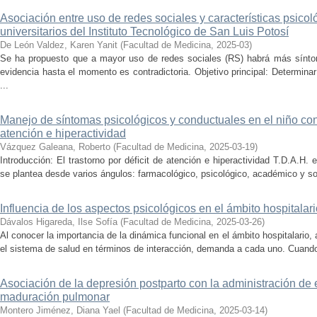
Asociación entre uso de redes sociales y características psicol
universitarios del Instituto Tecnológico de San Luis Potosí
De León Valdez, Karen Yanit
(
Facultad de Medicina
,
2025-03
)
Se ha propuesto que a mayor uso de redes sociales (RS) habrá más sínto
evidencia hasta el momento es contradictoria. Objetivo principal: Determinar 
...
Manejo de síntomas psicológicos y conductuales en el niño con 
atención e hiperactividad
Vázquez Galeana, Roberto
(
Facultad de Medicina
,
2025-03-19
)
Introducción: El trastorno por déficit de atención e hiperactividad T.D.A.H.
se plantea desde varios ángulos: farmacológico, psicológico, académico y soc
Influencia de los aspectos psicológicos en el ámbito hospitalari
Dávalos Higareda, Ilse Sofía
(
Facultad de Medicina
,
2025-03-26
)
Al conocer la importancia de la dinámica funcional en el ámbito hospitalario
el sistema de salud en términos de interacción, demanda a cada uno. Cuando s
Asociación de la depresión postparto con la administración de
maduración pulmonar
Montero Jiménez, Diana Yael
(
Facultad de Medicina
,
2025-03-14
)