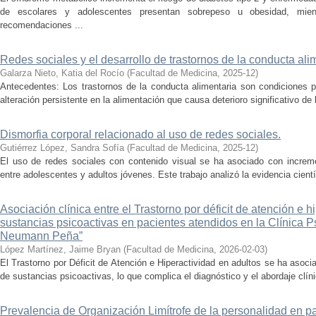
de escolares y adolescentes presentan sobrepeso u obesidad, mie
recomendaciones ...
Redes sociales y el desarrollo de trastornos de la conducta ali
Galarza Nieto, Katia del Rocío
(
Facultad de Medicina
,
2025-12
)
Antecedentes: Los trastornos de la conducta alimentaria son condiciones ps
alteración persistente en la alimentación que causa deterioro significativo de 
Dismorfia corporal relacionado al uso de redes sociales.
Gutiérrez López, Sandra Sofía
(
Facultad de Medicina
,
2025-12
)
El uso de redes sociales con contenido visual se ha asociado con increm
entre adolescentes y adultos jóvenes. Este trabajo analizó la evidencia científ
Asociación clínica entre el Trastorno por déficit de atención e 
sustancias psicoactivas en pacientes atendidos en la Clínica Ps
Neumann Peña”
López Martínez, Jaime Bryan
(
Facultad de Medicina
,
2026-02-03
)
El Trastorno por Déficit de Atención e Hiperactividad en adultos se ha aso
de sustancias psicoactivas, lo que complica el diagnóstico y el abordaje clínic
Prevalencia de Organización Limítrofe de la personalidad en 