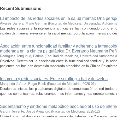
Recent Submissions
El impacto de las redes sociales en la salud mental: Una persp
Álvarez Barrera, Mario German
(
Facultad de Medicina, Universidad Autónoma
Las redes sociales y la inteligencia artificial se han configurado como ent
inciden de manera relevante en la salud mental. Su utilización intensiva o de
Asociación entre funcionalidad familiar y adherencia farmacol
moderada en la clínica psiquiátrica Dr. Everardo Neumann Pe
Rodríguez Jonguitud, Fátima
(
Facultad de Medicina, Universidad Autónoma d
Objetivos: Determinar la asociación entre la funcionalidad familiar y la adh
pacientes adultos con depresión moderada atendidos en la Clínica Psiquiátri
Insomnio y redes sociales. Entre scrolling, chat y desvelos
Marqueda Juárez, Edgar Erick
(
Facultad de Medicina
,
2026-01
)
Desde sus inicios, las plataformas digitales de comunicación en red (redes 
que nos comunicamos, relacionamos, nos informamos y nos entretenemos, des
Sedentarismo y síndrome metabólico asociado al uso de interne
García Teniente, Josué Alejandro
(
Facultad de Medicina
,
2025-12
)
El síndrome metabólico incrementa el riesgo de diabetes tipo 2 y enfermeda