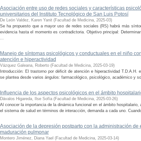
Asociación entre uso de redes sociales y características psicol
universitarios del Instituto Tecnológico de San Luis Potosí
De León Valdez, Karen Yanit
(
Facultad de Medicina
,
2025-03
)
Se ha propuesto que a mayor uso de redes sociales (RS) habrá más sínto
evidencia hasta el momento es contradictoria. Objetivo principal: Determinar 
...
Manejo de síntomas psicológicos y conductuales en el niño con 
atención e hiperactividad
Vázquez Galeana, Roberto
(
Facultad de Medicina
,
2025-03-19
)
Introducción: El trastorno por déficit de atención e hiperactividad T.D.A.H.
se plantea desde varios ángulos: farmacológico, psicológico, académico y soc
Influencia de los aspectos psicológicos en el ámbito hospitalari
Dávalos Higareda, Ilse Sofía
(
Facultad de Medicina
,
2025-03-26
)
Al conocer la importancia de la dinámica funcional en el ámbito hospitalario
el sistema de salud en términos de interacción, demanda a cada uno. Cuando s
Asociación de la depresión postparto con la administración de
maduración pulmonar
Montero Jiménez, Diana Yael
(
Facultad de Medicina
,
2025-03-14
)