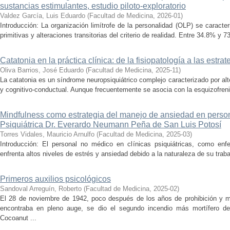
sustancias estimulantes, estudio piloto-exploratorio
Valdez García, Luis Eduardo
(
Facultad de Medicina
,
2026-01
)
Introducción: La organización limítrofe de la personalidad (OLP) se caracter
primitivas y alteraciones transitorias del criterio de realidad. Entre 34.8% y 
Catatonia en la práctica clínica: de la fisiopatología a las estra
Oliva Barrios, José Eduardo
(
Facultad de Medicina
,
2025-11
)
La catatonia es un síndrome neuropsiquiátrico complejo caracterizado por alt
y cognitivo-conductual. Aunque frecuentemente se asocia con la esquizofreni
Mindfulness como estrategia del manejo de ansiedad en person
Psiquiátrica Dr. Everardo Neumann Peña de San Luis Potosí
Torres Vidales, Mauricio Arnulfo
(
Facultad de Medicina
,
2025-03
)
Introducción: El personal no médico en clínicas psiquiátricas, como enfe
enfrenta altos niveles de estrés y ansiedad debido a la naturaleza de su trabaj
Primeros auxilios psicológicos
Sandoval Arreguín, Roberto
(
Facultad de Medicina
,
2025-02
)
El 28 de noviembre de 1942, poco después de los años de prohibición y m
encontraba en pleno auge, se dio el segundo incendio más mortífero de
Cocoanut ...