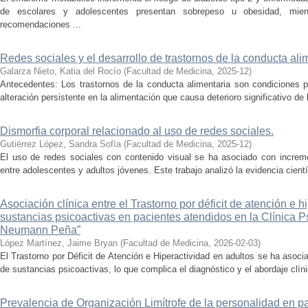
de escolares y adolescentes presentan sobrepeso u obesidad, mie
recomendaciones ...
Redes sociales y el desarrollo de trastornos de la conducta ali
Galarza Nieto, Katia del Rocío
(
Facultad de Medicina
,
2025-12
)
Antecedentes: Los trastornos de la conducta alimentaria son condiciones ps
alteración persistente en la alimentación que causa deterioro significativo de 
Dismorfia corporal relacionado al uso de redes sociales.
Gutiérrez López, Sandra Sofía
(
Facultad de Medicina
,
2025-12
)
El uso de redes sociales con contenido visual se ha asociado con increm
entre adolescentes y adultos jóvenes. Este trabajo analizó la evidencia científ
Asociación clínica entre el Trastorno por déficit de atención e 
sustancias psicoactivas en pacientes atendidos en la Clínica Ps
Neumann Peña”
López Martínez, Jaime Bryan
(
Facultad de Medicina
,
2026-02-03
)
El Trastorno por Déficit de Atención e Hiperactividad en adultos se ha aso
de sustancias psicoactivas, lo que complica el diagnóstico y el abordaje clínic
Prevalencia de Organización Limítrofe de la personalidad en 