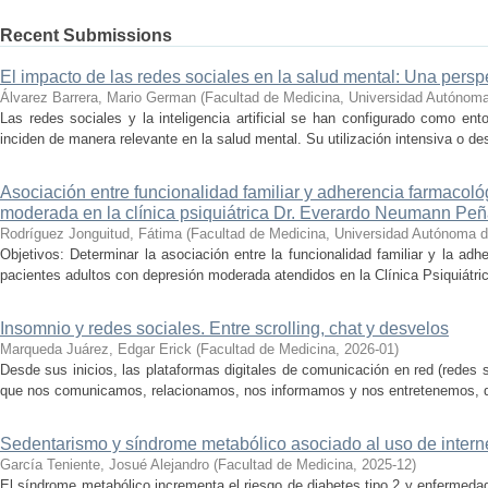
Recent Submissions
El impacto de las redes sociales en la salud mental: Una persp
Álvarez Barrera, Mario German
(
Facultad de Medicina, Universidad Autónoma
Las redes sociales y la inteligencia artificial se han configurado como ent
inciden de manera relevante en la salud mental. Su utilización intensiva o de
Asociación entre funcionalidad familiar y adherencia farmacol
moderada en la clínica psiquiátrica Dr. Everardo Neumann Pe
Rodríguez Jonguitud, Fátima
(
Facultad de Medicina, Universidad Autónoma d
Objetivos: Determinar la asociación entre la funcionalidad familiar y la adh
pacientes adultos con depresión moderada atendidos en la Clínica Psiquiátri
Insomnio y redes sociales. Entre scrolling, chat y desvelos
Marqueda Juárez, Edgar Erick
(
Facultad de Medicina
,
2026-01
)
Desde sus inicios, las plataformas digitales de comunicación en red (redes 
que nos comunicamos, relacionamos, nos informamos y nos entretenemos, des
Sedentarismo y síndrome metabólico asociado al uso de interne
García Teniente, Josué Alejandro
(
Facultad de Medicina
,
2025-12
)
El síndrome metabólico incrementa el riesgo de diabetes tipo 2 y enfermeda