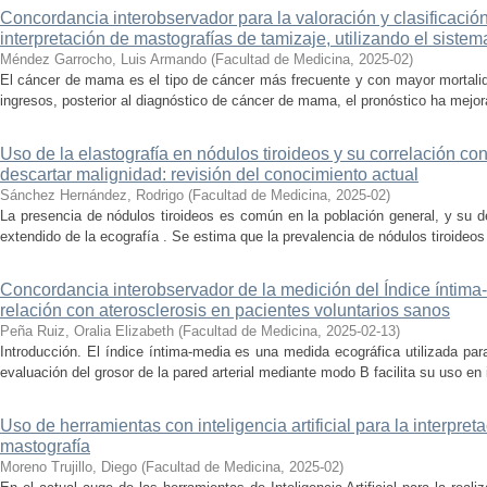
Concordancia interobservador para la valoración y clasificación
interpretación de mastografías de tamizaje, utilizando el sist
Méndez Garrocho, Luis Armando
(
Facultad de Medicina
,
2025-02
)
El cáncer de mama es el tipo de cáncer más frecuente y con mayor mortalid
ingresos, posterior al diagnóstico de cáncer de mama, el pronóstico ha mejor
Uso de la elastografía en nódulos tiroideos y su correlación con
descartar malignidad: revisión del conocimiento actual
Sánchez Hernández, Rodrigo
(
Facultad de Medicina
,
2025-02
)
La presencia de nódulos tiroideos es común en la población general, y su 
extendido de la ecografía . Se estima que la prevalencia de nódulos tiroideos 
Concordancia interobservador de la medición del Índice íntim
relación con aterosclerosis en pacientes voluntarios sanos
Peña Ruiz, Oralia Elizabeth
(
Facultad de Medicina
,
2025-02-13
)
Introducción. El índice íntima-media es una medida ecográfica utilizada para
evaluación del grosor de la pared arterial mediante modo B facilita su uso en i
Uso de herramientas con inteligencia artificial para la interpr
mastografía
Moreno Trujillo, Diego
(
Facultad de Medicina
,
2025-02
)