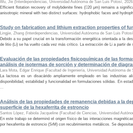
Wu, Jie
(
Interdependencias, Universidad Autónoma de San Luis Potosí
,
2026
Efficient flotation recovery of molybdenite fines (20 μm) remains a signifi
anisotropic mineral with two distinct surfaces: hydrophobic faces and hydrophil
Study on fabrication and lithium extraction properties of fu
Lingjie, Zhang
(
Interdependencias, Universidad Autónoma de San Luis Potosí
Debido a su papel crucial en la transformación energética orientada a la des
de litio (Li) se ha vuelto cada vez más crítico. La extracción de Li a partir d
Evaluación de las propiedades fisicoquímicas de las formas
análisis de isotermas de sorción y determinación de diagr
Lara Mota, Edgar Enrique
(
Facultad de Ingeniería, Universidad Autónoma de 
La lactosa es un disacárido ampliamente empleado en las industrias al
disponibilidad, estabilidad y funcionalidad en formulaciones sólidas. En esta
...
Análisis de las propiedades de remanencia debidas a la dep
superficie de la hexaferrita de estroncio
Santos López, Fabiola Jacqueline
(
Facultad de Ciencias, Universidad Autón
En este trabajo se determinó el origen físico de las interacciones magnétic
por hexaferrita de estroncio (SrM) con recubrimientos metálicos. Se depositar