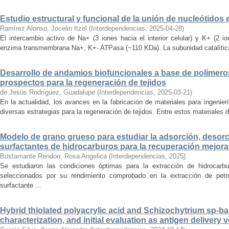
Estudio estructural y funcional de la unión de nucleótidos
Ramírez Alonso, Jocelin Itzel
(
Interdependencias
,
2025-04-28
)
El intercambio activo de Na+ (3 iones hacia el interior celular) y K+ (2 io
enzima transmembrana Na+, K+- ATPasa (~110 KDa). La subunidad catalítica α
Desarrollo de andamios biofuncionales a base de polímeros
prospectos para la regeneración de tejidos
de Jesús Rodríguez, Guadalupe
(
Interdependencias
,
2025-03-21
)
En la actualidad, los avances en la fabricación de materiales para ingenierí
diversas estrategias para la regeneración de tejidos. Entre estos materiales 
Modelo de grano grueso para estudiar la adsorción, desorc
surfactantes de hidrocarburos para la recuperación mejora
Bustamante Rendon, Rosa Angelica
(
Interdependencias
,
2025
)
Se estudiaron las condiciones óptimas para la extracción de hidrocarb
seleccionados por su rendimiento comprobado en la extracción de petró
surfactante ...
Hybrid thiolated polyacrylic acid and Schizochytrium sp-ba
characterization, and initial evaluation as antigen delivery 