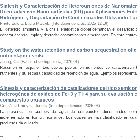
Síntesis y Caracterización de Heterouniones de Nanomat
Decoradas con Nanopartículas (0D) para Aplicaciones Foto
Hidrógeno y Degradación de Contaminantes Utilizando Luz
Prieto Zuleta, Laura Marcela
(
Interdependencias
,
2025-12-18
)
El deterioro ambiental y la crisis energética global demandan el desarroll
generar energía limpia y degradar contaminantes emergentes. En este contexto
Study on the water retention and carbon sequestration of 
nutrient-poor soils
Zhang, Cui
(
Facultad de Ingeniería
,
2026-01
)
Resumen en español: Los suelos pobres en nutrientes se caracterizan t
nutrientes y su escasa capacidad de retención de agua. Ejemplos representat
Síntesis y caracterización de catalizadores del tipo semic
heterogénea de óxidos de Fe+3 y Ti+4 para su evaluación e
compuestos orgánicos
González Pereyra, Daniela
(
Interdependencias
,
2025-08
)
La presencia en cuerpos de agua de compuestos denominados com
incrementado en los últimos años. Los cuales se han clasificado en cuat
productos de cuidado ...