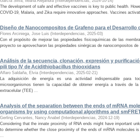
García Silva, Ileana Alejandra
(
Interdependencias
,
2024-10-14
)
The development of safe and effective vaccines is key to public health. Ho
COVID-19, Malaria, and Zika require innovative approaches. Vaccines activa
Diseño de Nanocompositos de Grafeno para el Desarrollo
Flores Arciniega, Jose Luis
(
Interdependencias
,
2025-03
)
Con el propósito de mejorar las propiedades fisicoquímicas de las membr
proyecto se aprovecharon las propiedades sinérgicas de nanocompositos de m
Análisis de la secuencia, clonación, expresión y purificación
pili tipo IV de Acidithiobacillus thiooxidans
Alfaro Saldaña, Elvia
(
Interdependencias
,
2025-02-21
)
La adquisición de energía es una actividad indispensable para to
microorganismos tienen la capacidad de obtener energía a través de la 
extracelular (TEE) ...
Analysis of the separation between the ends of mRNA molec
organisms by using computational algorithms and smFRE
Gerling Cervantes, Nancy Anabel
(
Interdependencias
,
2024-12-19
)
Considering that the innate proximity of RNA ends might have important unk
to determine whether the close proximity of the ends of mRNA molecules is
...