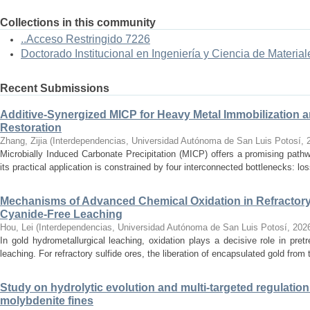
Collections in this community
..Acceso Restringido 7226
Doctorado Institucional en Ingeniería y Ciencia de Material
Recent Submissions
Additive-Synergized MICP for Heavy Metal Immobilization a
Restoration
Zhang, Zijia
(
Interdependencias, Universidad Autónoma de San Luis Potosí
,
Microbially Induced Carbonate Precipitation (MICP) offers a promising path
its practical application is constrained by four interconnected bottlenecks: loss
Mechanisms of Advanced Chemical Oxidation in Refractory
Cyanide-Free Leaching
Hou, Lei
(
Interdependencias, Universidad Autónoma de San Luis Potosí
,
202
In gold hydrometallurgical leaching, oxidation plays a decisive role in pret
leaching. For refractory sulfide ores, the liberation of encapsulated gold from t
Study on hydrolytic evolution and multi-targeted regulatio
molybdenite fines