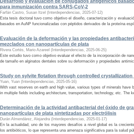
Desarrollo y evaluación de conjugados antigénicos basado
para inmunización contra SARS-CoV-2
Farfán Castro, Susan Itzel
(
Interdependencias
,
2025-07-12
)
Esta tesis doctoral tuvo como objetivo el diseño, caracterización y evaluaci
basados en AuNP funcionalizadas con péptidos derivados de la proteína espícu
Evaluación de la deformación y las propiedades antibacter
mezclados con nanopartículas de plata
Rivera Cortés, Mario Azareel
(
Interdependencias
,
2025-06-25
)
Este estudio tuvo como objetivo evaluar el efecto de la incorporación de na
de tamaño en alginatos dentales sobre su deformación y propiedades antimicr
Study on sylvite flotation through controlled crystallizati
Yuan, Yuan
(
Interdependencias
,
2025-05-16
)
With vast reserves on earth and high value, various types of minerals have b
in multiple fields including architecture, transportation, technology, etc. The ke
Determinación de la actividad antibacterial del óxido de gr
nanopartículas de plata sintetizadas por electrólisis
Durán Almendárez, Alejandra
(
Interdependencias
,
2025-01-17
)
En la actualidad, uno de los mayores desafíos a nivel global es la crecien
los antibióticos, lo que representa una amenaza significativa para la salud pú