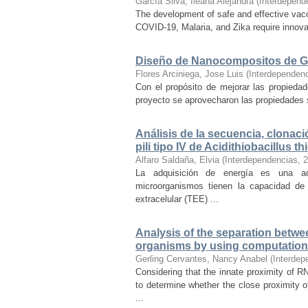
García Silva, Ileana Alejandra
(
Interdepend
The development of safe and effective vacc
COVID-19, Malaria, and Zika require innov
Diseño de Nanocompositos de Gr
Flores Arciniega, Jose Luis
(
Interdependen
Con el propósito de mejorar las propied
proyecto se aprovecharon las propiedades 
Análisis de la secuencia, clonació
pili tipo IV de Acidithiobacillus t
Alfaro Saldaña, Elvia
(
Interdependencias
,
2
La adquisición de energía es una act
microorganismos tienen la capacidad de 
extracelular (TEE) ...
Analysis of the separation betwe
organisms by using computatio
Gerling Cervantes, Nancy Anabel
(
Interdep
Considering that the innate proximity of 
to determine whether the close proximity
...