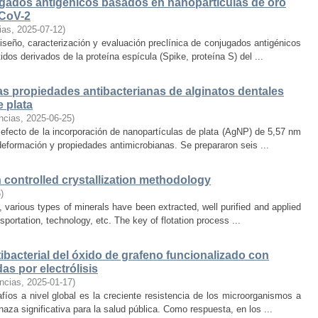
ugados antigénicos basados en nanopartículas de oro
-CoV-2
ias
,
2025-07-12
)
diseño, caracterización y evaluación preclínica de conjugados antigénicos
os derivados de la proteína espícula (Spike, proteína S) del ...
as propiedades antibacterianas de alginatos dentales
 plata
ncias
,
2025-06-25
)
 efecto de la incorporación de nanopartículas de plata (AgNP) de 5,57 nm
eformación y propiedades antimicrobianas. Se prepararon seis ...
h controlled crystallization methodology
6
)
 various types of minerals have been extracted, well purified and applied
ansportation, technology, etc. The key of flotation process ...
ibacterial del óxido de grafeno funcionalizado con
as por electrólisis
ncias
,
2025-01-17
)
íos a nivel global es la creciente resistencia de los microorganismos a
naza significativa para la salud pública. Como respuesta, en los ...