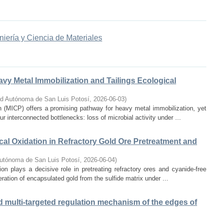
niería y Ciencia de Materiales
vy Metal Immobilization and Tailings Ecological
ad Autónoma de San Luis Potosí
,
2026-06-03
)
n (MICP) offers a promising pathway for heavy metal immobilization, yet
our interconnected bottlenecks: loss of microbial activity under ...
l Oxidation in Refractory Gold Ore Pretreatment and
Autónoma de San Luis Potosí
,
2026-06-04
)
ion plays a decisive role in pretreating refractory ores and cyanide-free
beration of encapsulated gold from the sulfide matrix under ...
d multi-targeted regulation mechanism of the edges of