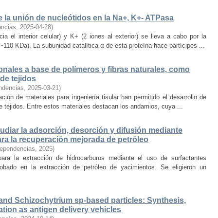
e la unión de nucleótidos en la Na+, K+- ATPasa
encias
,
2025-04-28
)
a el interior celular) y K+ (2 iones al exterior) se lleva a cabo por la
0 KDa). La subunidad catalítica α de esta proteína hace partícipes ...
nales a base de polímeros y fibras naturales, como
de tejidos
ndencias
,
2025-03-21
)
ción de materiales para ingeniería tisular han permitido el desarrollo de
e tejidos. Entre estos materiales destacan los andamios, cuya ...
diar la adsorción, desorción y difusión mediante
ra la recuperación mejorada de petróleo
dependencias
,
2025
)
ara la extracción de hidrocarburos mediante el uso de surfactantes
obado en la extracción de petróleo de yacimientos. Se eligieron un
d and Schizochytrium sp-based particles: Synthesis,
uation as antigen delivery vehicles