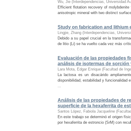
Wu, Jie
(
Interdependencias, Universidad A
Efficient flotation recovery of molybdenite
anisotropic mineral with two distinct surfac
Study on fabrication and lithium e
Lingjie, Zhang
(
Interdependencias, Univers
Debido a su papel crucial en la transforma
de litio (Li) se ha vuelto cada vez más crít
Evaluación de las propiedades fis
análisis de isotermas de sorció
Lara Mota, Edgar Enrique
(
Facultad de Ing
La lactosa es un disacárido ampliamente
disponibilidad, estabilidad y funcionalidad
...
Análisis de las propiedades de r
superficie de la hexaferrita de es
Santos López, Fabiola Jacqueline
(
Faculta
En este trabajo se determinó el origen fís
por hexaferrita de estroncio (SrM) con recu