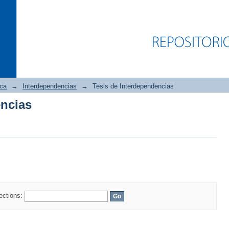
ica
→
Interdependencias
→
Tesis de Interdependencias
encias
encias
lections: