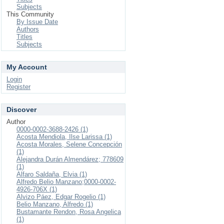
Subjects
This Community
By Issue Date
Authors
Titles
Subjects
My Account
Login
Register
Discover
Author
0000-0002-3688-2426 (1)
Acosta Mendiola, Ilse Larissa (1)
Acosta Morales, Selene Concepción
(1)
Alejandra Durán Almendárez; 778609
(1)
Alfaro Saldaña, Elvia (1)
Alfredo Belio Manzano;0000-0002-
4926-706X (1)
Alvizo Páez, Edgar Rogelio (1)
Belio Manzano, Alfredo (1)
Bustamante Rendon, Rosa Angelica
(1)