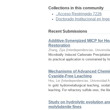
Collections in this community
..Acceso Restringido 7226
Doctorado Institucional en Inge
Recent Submissions
Additive-Synergized MICP for Hea
Restoration
Zhang, Zijia
(
Interdependencias, Universid
Microbially Induced Carbonate Precipitatio
its practical application is constrained by f
Mechanisms of Advanced Chemica
Cyanide-Free Leaching
Hou, Lei
(
Interdependencias, Universidad 
In gold hydrometallurgical leaching, oxidat
leaching. For refractory sulfide ores, the li
Study on hydrolytic evolution an
molybdenite fines