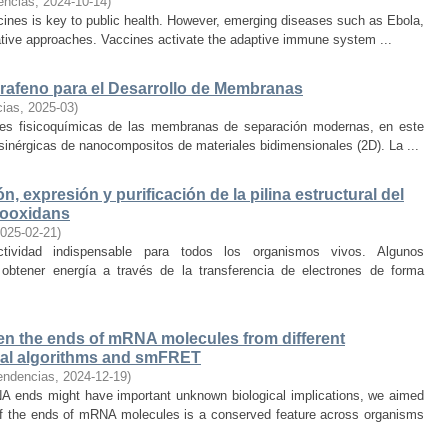
encias
,
2024-10-14
)
ines is key to public health. However, emerging diseases such as Ebola,
ative approaches. Vaccines activate the adaptive immune system ...
afeno para el Desarrollo de Membranas
cias
,
2025-03
)
ades fisicoquímicas de las membranas de separación modernas, en este
sinérgicas de nanocompositos de materiales bidimensionales (2D). La ...
n, expresión y purificación de la pilina estructural del
hiooxidans
025-02-21
)
ividad indispensable para todos los organismos vivos. Algunos
obtener energía a través de la transferencia de electrones de forma
en the ends of mRNA molecules from different
nal algorithms and smFRET
endencias
,
2024-12-19
)
RNA ends might have important unknown biological implications, we aimed
 of the ends of mRNA molecules is a conserved feature across organisms