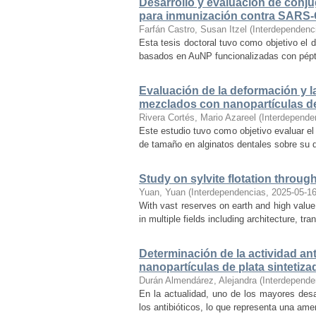
Desarrollo y evaluación de conj
para inmunización contra SARS
Farfán Castro, Susan Itzel
(
Interdependenc
Esta tesis doctoral tuvo como objetivo el 
basados en AuNP funcionalizadas con péptid
Evaluación de la deformación y l
mezclados con nanopartículas de
Rivera Cortés, Mario Azareel
(
Interdepende
Este estudio tuvo como objetivo evaluar el
de tamaño en alginatos dentales sobre su d
Study on sylvite flotation throug
Yuan, Yuan
(
Interdependencias
,
2025-05-1
With vast reserves on earth and high value,
in multiple fields including architecture, tr
Determinación de la actividad ant
nanopartículas de plata sintetizad
Durán Almendárez, Alejandra
(
Interdepende
En la actualidad, uno de los mayores desaf
los antibióticos, lo que representa una ame