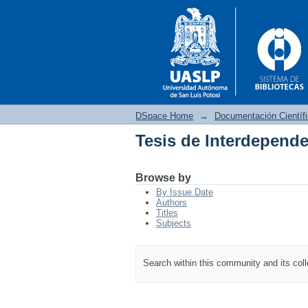
DSpace Home
→
Documentación Científ
Tesis de Interdepend
Tesis de Interdepend
Browse by
By Issue Date
Authors
Titles
Subjects
Search within this community and its col