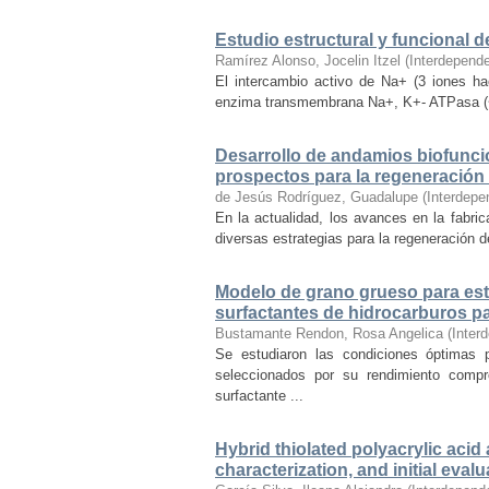
Estudio estructural y funcional d
Ramírez Alonso, Jocelin Itzel
(
Interdepend
El intercambio activo de Na+ (3 iones haci
enzima transmembrana Na+, K+- ATPasa (~11
Desarrollo de andamios biofuncio
prospectos para la regeneración 
de Jesús Rodríguez, Guadalupe
(
Interdepe
En la actualidad, los avances en la fabrica
diversas estrategias para la regeneración d
Modelo de grano grueso para estu
surfactantes de hidrocarburos pa
Bustamante Rendon, Rosa Angelica
(
Inter
Se estudiaron las condiciones óptimas p
seleccionados por su rendimiento compr
surfactante ...
Hybrid thiolated polyacrylic aci
characterization, and initial eval