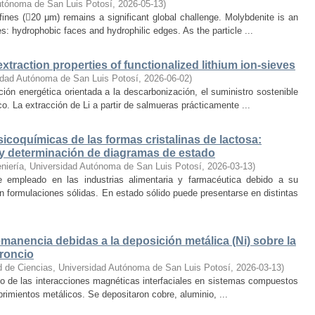
utónoma de San Luis Potosí
,
2026-05-13
)
 fines (20 μm) remains a significant global challenge. Molybdenite is an
es: hydrophobic faces and hydrophilic edges. As the particle ...
xtraction properties of functionalized lithium ion-sieves
idad Autónoma de San Luis Potosí
,
2026-06-02
)
ción energética orientada a la descarbonización, el suministro sostenible
ico. La extracción de Li a partir de salmueras prácticamente ...
icoquímicas de las formas cristalinas de lactosa:
n y determinación de diagramas de estado
eniería, Universidad Autónoma de San Luis Potosí
,
2026-03-13
)
 empleado en las industrias alimentaria y farmacéutica debido a su
 en formulaciones sólidas. En estado sólido puede presentarse en distintas
emanencia debidas a la deposición metálica (Ni) sobre la
troncio
d de Ciencias, Universidad Autónoma de San Luis Potosí
,
2026-03-13
)
ico de las interacciones magnéticas interfaciales en sistemas compuestos
brimientos metálicos. Se depositaron cobre, aluminio, ...