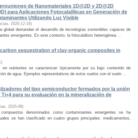
Heterouniones de Nanomateriales 1D@2D y 2D@2D
D) para Aplicaciones Fotocatalíticas en Generación de
aminantes Utilizando Luz Visible
ncias
,
2025-12-18
)
ica global demandan el desarrollo de tecnologías sostenibles capaces de
antes emergentes. En este contexto, la fotocatálisis heterogénea ...
 carbon sequestration of clay-organic composites in
1
)
en nutrientes se caracterizan típicamente por su bajo contenido de
ión de agua. Ejemplos representativos de estos suelos son el suelo ...
talizadores del tipo semiconductor formados por la unión
Ti+4 para su evaluación en la mineralización de
ias
,
2025-08
)
 compuestos denominados como contaminantes emergentes se ha
uales se han clasificado en cuatro grupos principales: medicamentos,