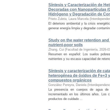
Síntesis y Caracterización de 
Decoradas con Nanopartículas (0
Hidrógeno y Degradación de Cont
Prieto Zuleta, Laura Marcela
(
Interdepende
El deterioro ambiental y la crisis energét
generar energía limpia y degradar contamin
Study on the water retention and
nutrient-poor soils
Zhang, Cui
(
Facultad de Ingeniería
,
2026-0
Resumen en español: Los suelos pobres 
nutrientes y su escasa capacidad de retenc
Síntesis y caracterización de ca
heterogénea de óxidos de Fe+3 y 
compuestos orgánicos
González Pereyra, Daniela
(
Interdependenc
La presencia en cuerpos de agua de
incrementado en los últimos años. Los c
productos de cuidado ...