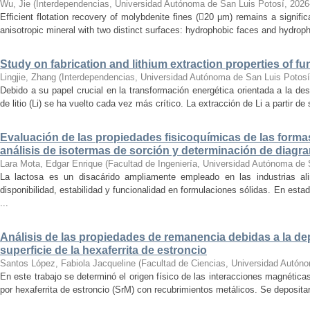
Wu, Jie
(
Interdependencias, Universidad Autónoma de San Luis Potosí
,
2026
Efficient flotation recovery of molybdenite fines (20 μm) remains a signifi
anisotropic mineral with two distinct surfaces: hydrophobic faces and hydrophil
Study on fabrication and lithium extraction properties of fu
Lingjie, Zhang
(
Interdependencias, Universidad Autónoma de San Luis Potosí
Debido a su papel crucial en la transformación energética orientada a la des
de litio (Li) se ha vuelto cada vez más crítico. La extracción de Li a partir d
Evaluación de las propiedades fisicoquímicas de las formas
análisis de isotermas de sorción y determinación de diagr
Lara Mota, Edgar Enrique
(
Facultad de Ingeniería, Universidad Autónoma de 
La lactosa es un disacárido ampliamente empleado en las industrias al
disponibilidad, estabilidad y funcionalidad en formulaciones sólidas. En esta
...
Análisis de las propiedades de remanencia debidas a la dep
superficie de la hexaferrita de estroncio
Santos López, Fabiola Jacqueline
(
Facultad de Ciencias, Universidad Autón
En este trabajo se determinó el origen físico de las interacciones magnétic
por hexaferrita de estroncio (SrM) con recubrimientos metálicos. Se depositar