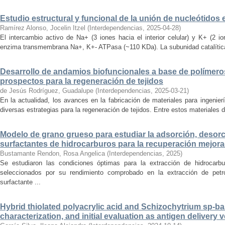
Estudio estructural y funcional de la unión de nucleótidos
Ramírez Alonso, Jocelin Itzel
(
Interdependencias
,
2025-04-28
)
El intercambio activo de Na+ (3 iones hacia el interior celular) y K+ (2 io
enzima transmembrana Na+, K+- ATPasa (~110 KDa). La subunidad catalítica α
Desarrollo de andamios biofuncionales a base de polímeros
prospectos para la regeneración de tejidos
de Jesús Rodríguez, Guadalupe
(
Interdependencias
,
2025-03-21
)
En la actualidad, los avances en la fabricación de materiales para ingenierí
diversas estrategias para la regeneración de tejidos. Entre estos materiales 
Modelo de grano grueso para estudiar la adsorción, desorc
surfactantes de hidrocarburos para la recuperación mejora
Bustamante Rendon, Rosa Angelica
(
Interdependencias
,
2025
)
Se estudiaron las condiciones óptimas para la extracción de hidrocarb
seleccionados por su rendimiento comprobado en la extracción de petró
surfactante ...
Hybrid thiolated polyacrylic acid and Schizochytrium sp-ba
characterization, and initial evaluation as antigen delivery 