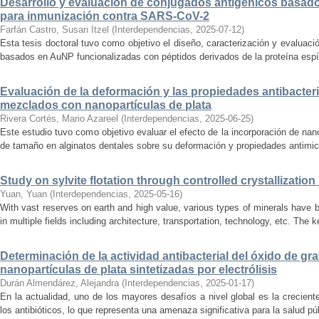
Desarrollo y evaluación de conjugados antigénicos basado
para inmunización contra SARS-CoV-2
Farfán Castro, Susan Itzel
(
Interdependencias
,
2025-07-12
)
Esta tesis doctoral tuvo como objetivo el diseño, caracterización y evaluaci
basados en AuNP funcionalizadas con péptidos derivados de la proteína espícu
Evaluación de la deformación y las propiedades antibacter
mezclados con nanopartículas de plata
Rivera Cortés, Mario Azareel
(
Interdependencias
,
2025-06-25
)
Este estudio tuvo como objetivo evaluar el efecto de la incorporación de na
de tamaño en alginatos dentales sobre su deformación y propiedades antimicr
Study on sylvite flotation through controlled crystallizati
Yuan, Yuan
(
Interdependencias
,
2025-05-16
)
With vast reserves on earth and high value, various types of minerals have b
in multiple fields including architecture, transportation, technology, etc. The ke
Determinación de la actividad antibacterial del óxido de gr
nanopartículas de plata sintetizadas por electrólisis
Durán Almendárez, Alejandra
(
Interdependencias
,
2025-01-17
)
En la actualidad, uno de los mayores desafíos a nivel global es la crecien
los antibióticos, lo que representa una amenaza significativa para la salud pú