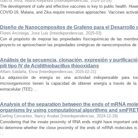
García Silva, Ileana Alejandra
(
Interdependencias
,
2024-10-14
)
The development of safe and effective vaccines is key to public health. Ho
COVID-19, Malaria, and Zika require innovative approaches. Vaccines activa
Diseño de Nanocompositos de Grafeno para el Desarrollo
Flores Arciniega, Jose Luis
(
Interdependencias
,
2025-03
)
Con el propósito de mejorar las propiedades fisicoquímicas de las membr
proyecto se aprovecharon las propiedades sinérgicas de nanocompositos de m
Análisis de la secuencia, clonación, expresión y purificación
pili tipo IV de Acidithiobacillus thiooxidans
Alfaro Saldaña, Elvia
(
Interdependencias
,
2025-02-21
)
La adquisición de energía es una actividad indispensable para to
microorganismos tienen la capacidad de obtener energía a través de la 
extracelular (TEE) ...
Analysis of the separation between the ends of mRNA molec
organisms by using computational algorithms and smFRE
Gerling Cervantes, Nancy Anabel
(
Interdependencias
,
2024-12-19
)
Considering that the innate proximity of RNA ends might have important unk
to determine whether the close proximity of the ends of mRNA molecules is
...