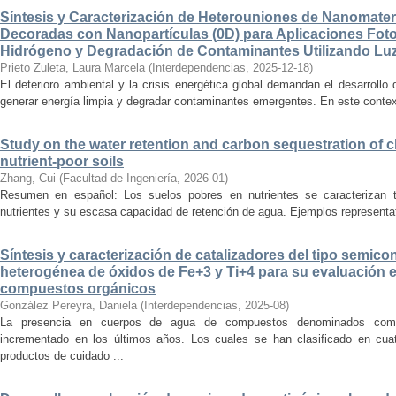
Síntesis y Caracterización de Heterouniones de Nanomat
Decoradas con Nanopartículas (0D) para Aplicaciones Foto
Hidrógeno y Degradación de Contaminantes Utilizando Luz
Prieto Zuleta, Laura Marcela
(
Interdependencias
,
2025-12-18
)
El deterioro ambiental y la crisis energética global demandan el desarroll
generar energía limpia y degradar contaminantes emergentes. En este contexto
Study on the water retention and carbon sequestration of 
nutrient-poor soils
Zhang, Cui
(
Facultad de Ingeniería
,
2026-01
)
Resumen en español: Los suelos pobres en nutrientes se caracterizan t
nutrientes y su escasa capacidad de retención de agua. Ejemplos representat
Síntesis y caracterización de catalizadores del tipo semic
heterogénea de óxidos de Fe+3 y Ti+4 para su evaluación e
compuestos orgánicos
González Pereyra, Daniela
(
Interdependencias
,
2025-08
)
La presencia en cuerpos de agua de compuestos denominados com
incrementado en los últimos años. Los cuales se han clasificado en cuat
productos de cuidado ...