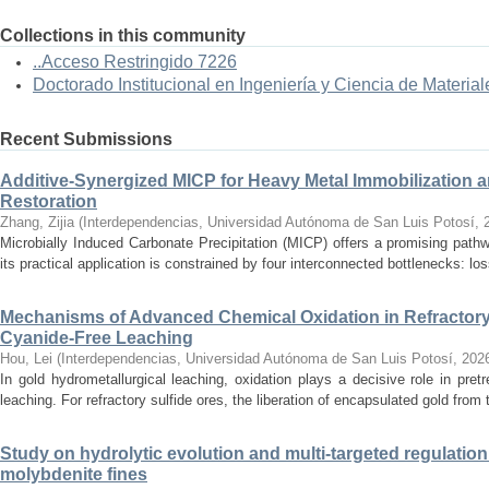
Collections in this community
..Acceso Restringido 7226
Doctorado Institucional en Ingeniería y Ciencia de Material
Recent Submissions
Additive-Synergized MICP for Heavy Metal Immobilization a
Restoration
Zhang, Zijia
(
Interdependencias, Universidad Autónoma de San Luis Potosí
,
Microbially Induced Carbonate Precipitation (MICP) offers a promising path
its practical application is constrained by four interconnected bottlenecks: loss
Mechanisms of Advanced Chemical Oxidation in Refractory
Cyanide-Free Leaching
Hou, Lei
(
Interdependencias, Universidad Autónoma de San Luis Potosí
,
202
In gold hydrometallurgical leaching, oxidation plays a decisive role in pret
leaching. For refractory sulfide ores, the liberation of encapsulated gold from t
Study on hydrolytic evolution and multi-targeted regulatio
molybdenite fines