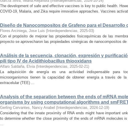
García Silva, Ileana Alejandra
(
Interdependencias
,
2024-10-14
)
The development of safe and effective vaccines is key to public health. Ho
COVID-19, Malaria, and Zika require innovative approaches. Vaccines activa
Diseño de Nanocompositos de Grafeno para el Desarrollo
Flores Arciniega, Jose Luis
(
Interdependencias
,
2025-03
)
Con el propósito de mejorar las propiedades fisicoquímicas de las membr
proyecto se aprovecharon las propiedades sinérgicas de nanocompositos de m
Análisis de la secuencia, clonación, expresión y purificación
pili tipo IV de Acidithiobacillus thiooxidans
Alfaro Saldaña, Elvia
(
Interdependencias
,
2025-02-21
)
La adquisición de energía es una actividad indispensable para to
microorganismos tienen la capacidad de obtener energía a través de la 
extracelular (TEE) ...
Analysis of the separation between the ends of mRNA molec
organisms by using computational algorithms and smFRE
Gerling Cervantes, Nancy Anabel
(
Interdependencias
,
2024-12-19
)
Considering that the innate proximity of RNA ends might have important unk
to determine whether the close proximity of the ends of mRNA molecules is
...