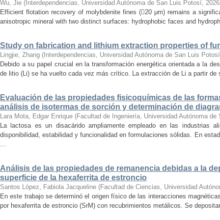
Wu, Jie
(
Interdependencias, Universidad Autónoma de San Luis Potosí
,
2026
Efficient flotation recovery of molybdenite fines (20 μm) remains a signifi
anisotropic mineral with two distinct surfaces: hydrophobic faces and hydrophil
Study on fabrication and lithium extraction properties of fu
Lingjie, Zhang
(
Interdependencias, Universidad Autónoma de San Luis Potosí
Debido a su papel crucial en la transformación energética orientada a la des
de litio (Li) se ha vuelto cada vez más crítico. La extracción de Li a partir d
Evaluación de las propiedades fisicoquímicas de las formas
análisis de isotermas de sorción y determinación de diagr
Lara Mota, Edgar Enrique
(
Facultad de Ingeniería, Universidad Autónoma de 
La lactosa es un disacárido ampliamente empleado en las industrias al
disponibilidad, estabilidad y funcionalidad en formulaciones sólidas. En esta
...
Análisis de las propiedades de remanencia debidas a la dep
superficie de la hexaferrita de estroncio
Santos López, Fabiola Jacqueline
(
Facultad de Ciencias, Universidad Autón
En este trabajo se determinó el origen físico de las interacciones magnétic
por hexaferrita de estroncio (SrM) con recubrimientos metálicos. Se depositar