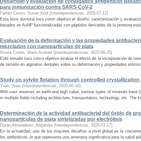
Desarrollo y evaluación de conjugados antigénicos basado
para inmunización contra SARS-CoV-2
Farfán Castro, Susan Itzel
(
Interdependencias
,
2025-07-12
)
Esta tesis doctoral tuvo como objetivo el diseño, caracterización y evaluaci
basados en AuNP funcionalizadas con péptidos derivados de la proteína espícu
Evaluación de la deformación y las propiedades antibacter
mezclados con nanopartículas de plata
Rivera Cortés, Mario Azareel
(
Interdependencias
,
2025-06-25
)
Este estudio tuvo como objetivo evaluar el efecto de la incorporación de na
de tamaño en alginatos dentales sobre su deformación y propiedades antimicr
Study on sylvite flotation through controlled crystallizati
Yuan, Yuan
(
Interdependencias
,
2025-05-16
)
With vast reserves on earth and high value, various types of minerals have b
in multiple fields including architecture, transportation, technology, etc. The ke
Determinación de la actividad antibacterial del óxido de gr
nanopartículas de plata sintetizadas por electrólisis
Durán Almendárez, Alejandra
(
Interdependencias
,
2025-01-17
)
En la actualidad, uno de los mayores desafíos a nivel global es la crecien
los antibióticos, lo que representa una amenaza significativa para la salud pú