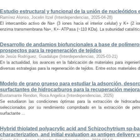
Estudio estructural y funcional de la unión de nucleótidos
Ramírez Alonso, Jocelin Itzel
(
Interdependencias
,
2025-04-28
)
El intercambio activo de Na+ (3 iones hacia el interior celular) y K+ (2 io
enzima transmembrana Na+, K+- ATPasa (~110 KDa). La subunidad catalítica α
Desarrollo de andamios biofuncionales a base de polímeros
prospectos para la regeneración de tejidos
de Jesús Rodríguez, Guadalupe
(
Interdependencias
,
2025-03-21
)
En la actualidad, los avances en la fabricación de materiales para ingenierí
diversas estrategias para la regeneración de tejidos. Entre estos materiales 
Modelo de grano grueso para estudiar la adsorción, desorc
surfactantes de hidrocarburos para la recuperación mejora
Bustamante Rendon, Rosa Angelica
(
Interdependencias
,
2025
)
Se estudiaron las condiciones óptimas para la extracción de hidrocarb
seleccionados por su rendimiento comprobado en la extracción de petró
surfactante ...
Hybrid thiolated polyacrylic acid and Schizochytrium sp-ba
characterization, and initial evaluation as antigen delivery 