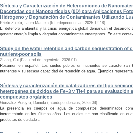
Síntesis y Caracterización de Heterouniones de Nanomat
Decoradas con Nanopartículas (0D) para Aplicaciones Foto
Hidrógeno y Degradación de Contaminantes Utilizando Luz
Prieto Zuleta, Laura Marcela
(
Interdependencias
,
2025-12-18
)
El deterioro ambiental y la crisis energética global demandan el desarroll
generar energía limpia y degradar contaminantes emergentes. En este contexto
Study on the water retention and carbon sequestration of 
nutrient-poor soils
Zhang, Cui
(
Facultad de Ingeniería
,
2026-01
)
Resumen en español: Los suelos pobres en nutrientes se caracterizan t
nutrientes y su escasa capacidad de retención de agua. Ejemplos representat
Síntesis y caracterización de catalizadores del tipo semic
heterogénea de óxidos de Fe+3 y Ti+4 para su evaluación e
compuestos orgánicos
González Pereyra, Daniela
(
Interdependencias
,
2025-08
)
La presencia en cuerpos de agua de compuestos denominados com
incrementado en los últimos años. Los cuales se han clasificado en cuat
productos de cuidado ...