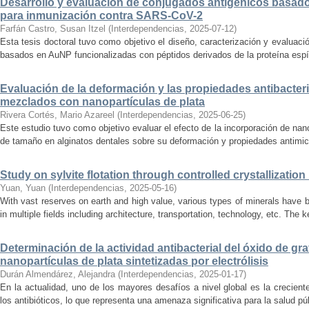
Desarrollo y evaluación de conjugados antigénicos basado
para inmunización contra SARS-CoV-2
Farfán Castro, Susan Itzel
(
Interdependencias
,
2025-07-12
)
Esta tesis doctoral tuvo como objetivo el diseño, caracterización y evaluaci
basados en AuNP funcionalizadas con péptidos derivados de la proteína espícu
Evaluación de la deformación y las propiedades antibacter
mezclados con nanopartículas de plata
Rivera Cortés, Mario Azareel
(
Interdependencias
,
2025-06-25
)
Este estudio tuvo como objetivo evaluar el efecto de la incorporación de na
de tamaño en alginatos dentales sobre su deformación y propiedades antimicr
Study on sylvite flotation through controlled crystallizati
Yuan, Yuan
(
Interdependencias
,
2025-05-16
)
With vast reserves on earth and high value, various types of minerals have b
in multiple fields including architecture, transportation, technology, etc. The ke
Determinación de la actividad antibacterial del óxido de gr
nanopartículas de plata sintetizadas por electrólisis
Durán Almendárez, Alejandra
(
Interdependencias
,
2025-01-17
)
En la actualidad, uno de los mayores desafíos a nivel global es la crecien
los antibióticos, lo que representa una amenaza significativa para la salud pú