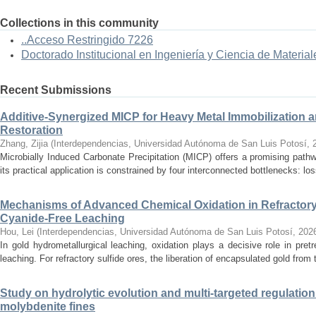
Collections in this community
..Acceso Restringido 7226
Doctorado Institucional en Ingeniería y Ciencia de Material
Recent Submissions
Additive-Synergized MICP for Heavy Metal Immobilization a
Restoration
Zhang, Zijia
(
Interdependencias, Universidad Autónoma de San Luis Potosí
,
Microbially Induced Carbonate Precipitation (MICP) offers a promising path
its practical application is constrained by four interconnected bottlenecks: loss
Mechanisms of Advanced Chemical Oxidation in Refractory
Cyanide-Free Leaching
Hou, Lei
(
Interdependencias, Universidad Autónoma de San Luis Potosí
,
202
In gold hydrometallurgical leaching, oxidation plays a decisive role in pret
leaching. For refractory sulfide ores, the liberation of encapsulated gold from t
Study on hydrolytic evolution and multi-targeted regulatio
molybdenite fines