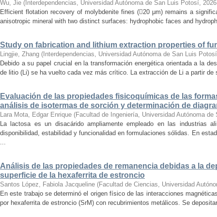
Wu, Jie
(
Interdependencias, Universidad Autónoma de San Luis Potosí
,
2026
Efficient flotation recovery of molybdenite fines (20 μm) remains a signifi
anisotropic mineral with two distinct surfaces: hydrophobic faces and hydrophil
Study on fabrication and lithium extraction properties of fu
Lingjie, Zhang
(
Interdependencias, Universidad Autónoma de San Luis Potosí
Debido a su papel crucial en la transformación energética orientada a la des
de litio (Li) se ha vuelto cada vez más crítico. La extracción de Li a partir d
Evaluación de las propiedades fisicoquímicas de las formas
análisis de isotermas de sorción y determinación de diagr
Lara Mota, Edgar Enrique
(
Facultad de Ingeniería, Universidad Autónoma de 
La lactosa es un disacárido ampliamente empleado en las industrias al
disponibilidad, estabilidad y funcionalidad en formulaciones sólidas. En esta
...
Análisis de las propiedades de remanencia debidas a la dep
superficie de la hexaferrita de estroncio
Santos López, Fabiola Jacqueline
(
Facultad de Ciencias, Universidad Autón
En este trabajo se determinó el origen físico de las interacciones magnétic
por hexaferrita de estroncio (SrM) con recubrimientos metálicos. Se depositar