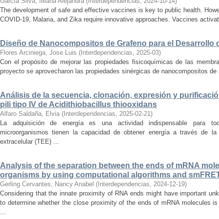
García Silva, Ileana Alejandra
(
Interdependencias
,
2024-10-14
)
The development of safe and effective vaccines is key to public health. Ho
COVID-19, Malaria, and Zika require innovative approaches. Vaccines activa
Diseño de Nanocompositos de Grafeno para el Desarrollo
Flores Arciniega, Jose Luis
(
Interdependencias
,
2025-03
)
Con el propósito de mejorar las propiedades fisicoquímicas de las membr
proyecto se aprovecharon las propiedades sinérgicas de nanocompositos de m
Análisis de la secuencia, clonación, expresión y purificación
pili tipo IV de Acidithiobacillus thiooxidans
Alfaro Saldaña, Elvia
(
Interdependencias
,
2025-02-21
)
La adquisición de energía es una actividad indispensable para to
microorganismos tienen la capacidad de obtener energía a través de la 
extracelular (TEE) ...
Analysis of the separation between the ends of mRNA molec
organisms by using computational algorithms and smFRE
Gerling Cervantes, Nancy Anabel
(
Interdependencias
,
2024-12-19
)
Considering that the innate proximity of RNA ends might have important unk
to determine whether the close proximity of the ends of mRNA molecules is
...