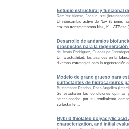
Estudio estructural y funcional d
Ramírez Alonso, Jocelin Itzel
(
Interdepend
El intercambio activo de Na+ (3 iones haci
enzima transmembrana Na+, K+- ATPasa (~11
Desarrollo de andamios biofuncio
prospectos para la regeneración 
de Jesús Rodríguez, Guadalupe
(
Interdepe
En la actualidad, los avances en la fabrica
diversas estrategias para la regeneración d
Modelo de grano grueso para estu
surfactantes de hidrocarburos pa
Bustamante Rendon, Rosa Angelica
(
Inter
Se estudiaron las condiciones óptimas p
seleccionados por su rendimiento compr
surfactante ...
Hybrid thiolated polyacrylic aci
characterization, and initial eval