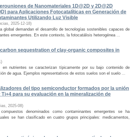
Heterouniones de Nanomateriales 1D@2D y 2D@2D
D) para Aplicaciones Fotocatalíticas en Generación de
aminantes Utilizando Luz Visible
ncias
,
2025-12-18
)
ica global demandan el desarrollo de tecnologías sostenibles capaces de
antes emergentes. En este contexto, la fotocatálisis heterogénea ...
 carbon sequestration of clay-organic composites in
1
)
en nutrientes se caracterizan típicamente por su bajo contenido de
ión de agua. Ejemplos representativos de estos suelos son el suelo ...
talizadores del tipo semiconductor formados por la unión
Ti+4 para su evaluación en la mineralización de
ias
,
2025-08
)
 compuestos denominados como contaminantes emergentes se ha
uales se han clasificado en cuatro grupos principales: medicamentos,