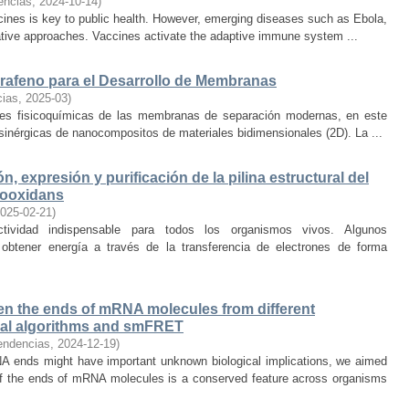
encias
,
2024-10-14
)
ines is key to public health. However, emerging diseases such as Ebola,
ative approaches. Vaccines activate the adaptive immune system ...
afeno para el Desarrollo de Membranas
cias
,
2025-03
)
ades fisicoquímicas de las membranas de separación modernas, en este
sinérgicas de nanocompositos de materiales bidimensionales (2D). La ...
n, expresión y purificación de la pilina estructural del
hiooxidans
025-02-21
)
ividad indispensable para todos los organismos vivos. Algunos
obtener energía a través de la transferencia de electrones de forma
en the ends of mRNA molecules from different
nal algorithms and smFRET
endencias
,
2024-12-19
)
RNA ends might have important unknown biological implications, we aimed
 of the ends of mRNA molecules is a conserved feature across organisms