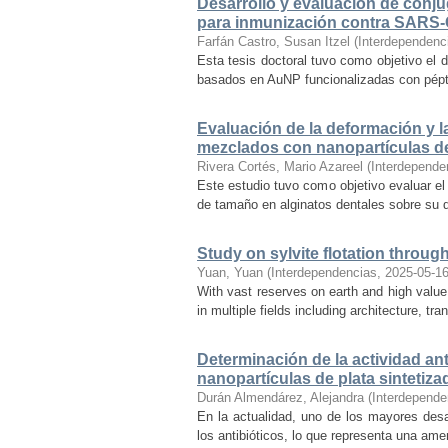
Desarrollo y evaluación de conj
para inmunización contra SARS
Farfán Castro, Susan Itzel
(
Interdependenc
Esta tesis doctoral tuvo como objetivo el 
basados en AuNP funcionalizadas con péptid
Evaluación de la deformación y l
mezclados con nanopartículas de
Rivera Cortés, Mario Azareel
(
Interdepende
Este estudio tuvo como objetivo evaluar el
de tamaño en alginatos dentales sobre su d
Study on sylvite flotation throug
Yuan, Yuan
(
Interdependencias
,
2025-05-1
With vast reserves on earth and high value,
in multiple fields including architecture, tr
Determinación de la actividad ant
nanopartículas de plata sintetizad
Durán Almendárez, Alejandra
(
Interdepende
En la actualidad, uno de los mayores desaf
los antibióticos, lo que representa una ame