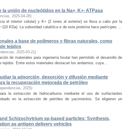
e la unión de nucleótidos en la Na+, K+- ATPasa
encias
,
2025-04-28
)
a el interior celular) y K+ (2 iones al exterior) se lleva a cabo por la
0 KDa). La subunidad catalítica α de esta proteína hace partícipes ...
nales a base de polímeros y fibras naturales, como
de tejidos
ndencias
,
2025-03-21
)
ción de materiales para ingeniería tisular han permitido el desarrollo de
e tejidos. Entre estos materiales destacan los andamios, cuya ...
diar la adsorción, desorción y difusión mediante
ra la recuperación mejorada de petróleo
dependencias
,
2025
)
ara la extracción de hidrocarburos mediante el uso de surfactantes
obado en la extracción de petróleo de yacimientos. Se eligieron un
d and Schizochytrium sp-based particles: Synthesis,
uation as antigen delivery vehicles