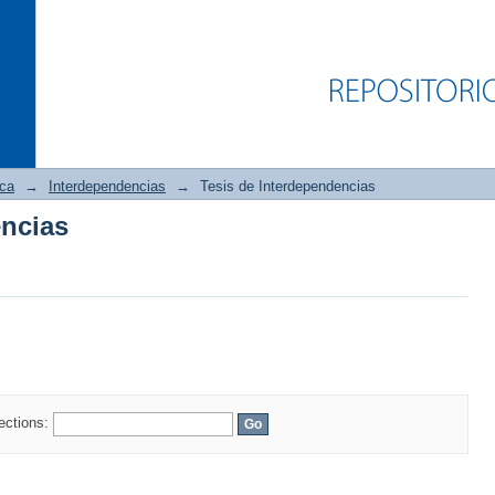
ica
→
Interdependencias
→
Tesis de Interdependencias
encias
encias
lections: