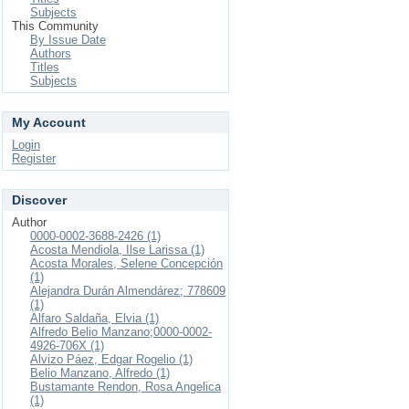
Subjects
This Community
By Issue Date
Authors
Titles
Subjects
My Account
Login
Register
Discover
Author
0000-0002-3688-2426 (1)
Acosta Mendiola, Ilse Larissa (1)
Acosta Morales, Selene Concepción
(1)
Alejandra Durán Almendárez; 778609
(1)
Alfaro Saldaña, Elvia (1)
Alfredo Belio Manzano;0000-0002-
4926-706X (1)
Alvizo Páez, Edgar Rogelio (1)
Belio Manzano, Alfredo (1)
Bustamante Rendon, Rosa Angelica
(1)