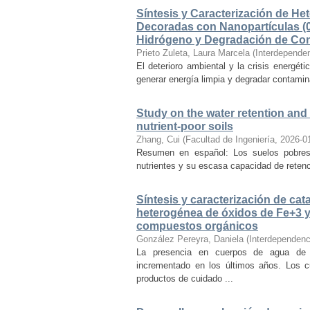
Síntesis y Caracterización de 
Decoradas con Nanopartículas (0
Hidrógeno y Degradación de Cont
Prieto Zuleta, Laura Marcela
(
Interdepende
El deterioro ambiental y la crisis energét
generar energía limpia y degradar contamin
Study on the water retention and
nutrient-poor soils
Zhang, Cui
(
Facultad de Ingeniería
,
2026-0
Resumen en español: Los suelos pobres 
nutrientes y su escasa capacidad de retenc
Síntesis y caracterización de ca
heterogénea de óxidos de Fe+3 y 
compuestos orgánicos
González Pereyra, Daniela
(
Interdependenc
La presencia en cuerpos de agua de
incrementado en los últimos años. Los c
productos de cuidado ...