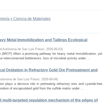
niería y Ciencia de Materiales
vy Metal Immobilization and Tailings Ecological
ad Autónoma de San Luis Potosí
,
2026-06-03
)
n (MICP) offers a promising pathway for heavy metal immobilization, yet
our interconnected bottlenecks: loss of microbial activity under ...
l Oxidation in Refractory Gold Ore Pretreatment and
Autónoma de San Luis Potosí
,
2026-06-04
)
ion plays a decisive role in pretreating refractory ores and cyanide-free
beration of encapsulated gold from the sulfide matrix under ...
d multi-targeted regulation mechanism of the edges of