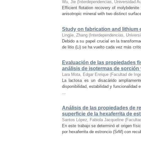
Wu, Jie
(
Interdependencias, Universidad A
Efficient flotation recovery of molybdenite
anisotropic mineral with two distinct surfac
Study on fabrication and lithium e
Lingjie, Zhang
(
Interdependencias, Univers
Debido a su papel crucial en la transforma
de litio (Li) se ha vuelto cada vez más crít
Evaluación de las propiedades fis
análisis de isotermas de sorció
Lara Mota, Edgar Enrique
(
Facultad de Ing
La lactosa es un disacárido ampliamente
disponibilidad, estabilidad y funcionalidad
...
Análisis de las propiedades de r
superficie de la hexaferrita de es
Santos López, Fabiola Jacqueline
(
Faculta
En este trabajo se determinó el origen fís
por hexaferrita de estroncio (SrM) con recu