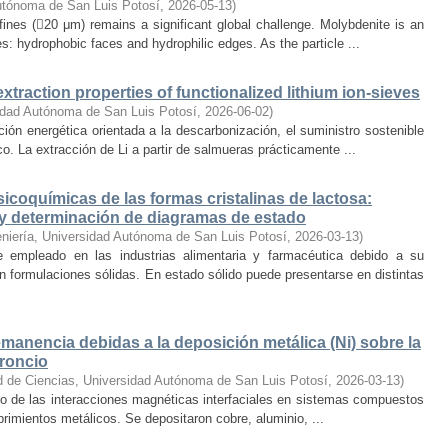
utónoma de San Luis Potosí
,
2026-05-13
)
 fines (20 μm) remains a significant global challenge. Molybdenite is an
es: hydrophobic faces and hydrophilic edges. As the particle ...
xtraction properties of functionalized lithium ion-sieves
idad Autónoma de San Luis Potosí
,
2026-06-02
)
ción energética orientada a la descarbonización, el suministro sostenible
ico. La extracción de Li a partir de salmueras prácticamente ...
icoquímicas de las formas cristalinas de lactosa:
n y determinación de diagramas de estado
eniería, Universidad Autónoma de San Luis Potosí
,
2026-03-13
)
 empleado en las industrias alimentaria y farmacéutica debido a su
 en formulaciones sólidas. En estado sólido puede presentarse en distintas
emanencia debidas a la deposición metálica (Ni) sobre la
troncio
d de Ciencias, Universidad Autónoma de San Luis Potosí
,
2026-03-13
)
ico de las interacciones magnéticas interfaciales en sistemas compuestos
brimientos metálicos. Se depositaron cobre, aluminio, ...