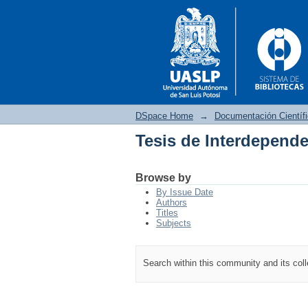
DSpace Home
→
Documentación Científ
Tesis de Interdepend
Tesis de Interdepend
Browse by
By Issue Date
Authors
Titles
Subjects
Search within this community and its col