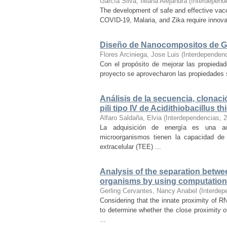
García Silva, Ileana Alejandra
(
Interdepend
The development of safe and effective vacc
COVID-19, Malaria, and Zika require innov
Diseño de Nanocompositos de Gr
Flores Arciniega, Jose Luis
(
Interdependen
Con el propósito de mejorar las propied
proyecto se aprovecharon las propiedades 
Análisis de la secuencia, clonació
pili tipo IV de Acidithiobacillus t
Alfaro Saldaña, Elvia
(
Interdependencias
,
2
La adquisición de energía es una act
microorganismos tienen la capacidad de 
extracelular (TEE) ...
Analysis of the separation betwe
organisms by using computatio
Gerling Cervantes, Nancy Anabel
(
Interdep
Considering that the innate proximity of 
to determine whether the close proximity
...