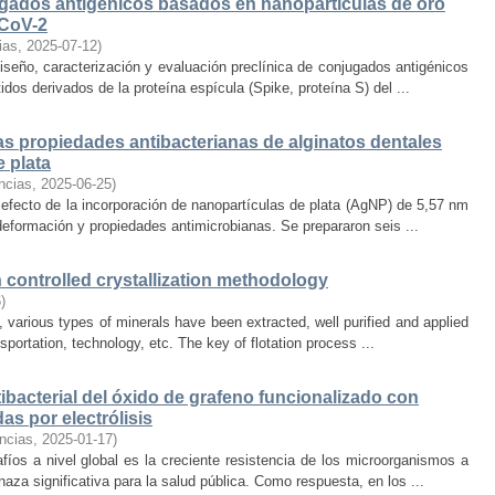
ugados antigénicos basados en nanopartículas de oro
-CoV-2
ias
,
2025-07-12
)
diseño, caracterización y evaluación preclínica de conjugados antigénicos
os derivados de la proteína espícula (Spike, proteína S) del ...
as propiedades antibacterianas de alginatos dentales
 plata
ncias
,
2025-06-25
)
 efecto de la incorporación de nanopartículas de plata (AgNP) de 5,57 nm
eformación y propiedades antimicrobianas. Se prepararon seis ...
h controlled crystallization methodology
6
)
 various types of minerals have been extracted, well purified and applied
ansportation, technology, etc. The key of flotation process ...
ibacterial del óxido de grafeno funcionalizado con
as por electrólisis
ncias
,
2025-01-17
)
íos a nivel global es la creciente resistencia de los microorganismos a
naza significativa para la salud pública. Como respuesta, en los ...