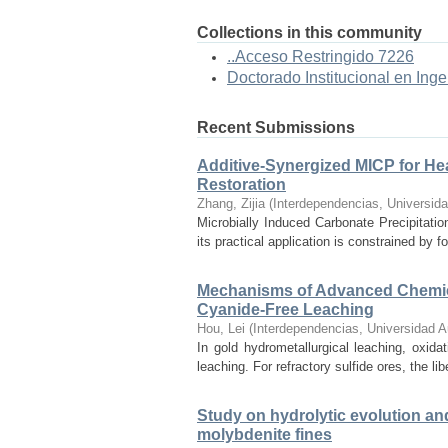
Collections in this community
..Acceso Restringido 7226
Doctorado Institucional en Inge
Recent Submissions
Additive-Synergized MICP for Hea
Restoration
Zhang, Zijia
(
Interdependencias, Universid
Microbially Induced Carbonate Precipitatio
its practical application is constrained by f
Mechanisms of Advanced Chemica
Cyanide-Free Leaching
Hou, Lei
(
Interdependencias, Universidad 
In gold hydrometallurgical leaching, oxidat
leaching. For refractory sulfide ores, the li
Study on hydrolytic evolution an
molybdenite fines