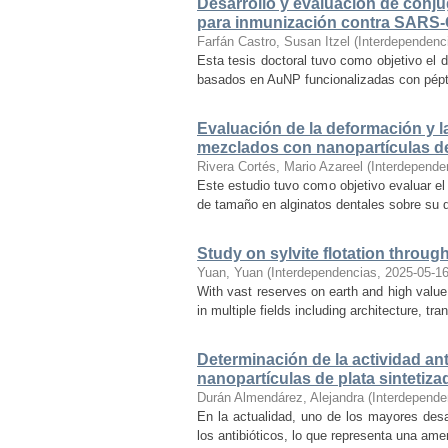
Desarrollo y evaluación de conj
para inmunización contra SARS
Farfán Castro, Susan Itzel
(
Interdependenc
Esta tesis doctoral tuvo como objetivo el 
basados en AuNP funcionalizadas con péptid
Evaluación de la deformación y l
mezclados con nanopartículas de
Rivera Cortés, Mario Azareel
(
Interdepende
Este estudio tuvo como objetivo evaluar el
de tamaño en alginatos dentales sobre su d
Study on sylvite flotation throug
Yuan, Yuan
(
Interdependencias
,
2025-05-1
With vast reserves on earth and high value,
in multiple fields including architecture, tr
Determinación de la actividad ant
nanopartículas de plata sintetizad
Durán Almendárez, Alejandra
(
Interdepende
En la actualidad, uno de los mayores desaf
los antibióticos, lo que representa una ame