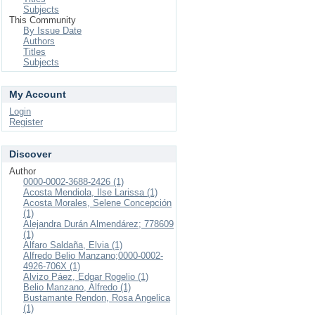
Subjects
This Community
By Issue Date
Authors
Titles
Subjects
My Account
Login
Register
Discover
Author
0000-0002-3688-2426 (1)
Acosta Mendiola, Ilse Larissa (1)
Acosta Morales, Selene Concepción
(1)
Alejandra Durán Almendárez; 778609
(1)
Alfaro Saldaña, Elvia (1)
Alfredo Belio Manzano;0000-0002-
4926-706X (1)
Alvizo Páez, Edgar Rogelio (1)
Belio Manzano, Alfredo (1)
Bustamante Rendon, Rosa Angelica
(1)