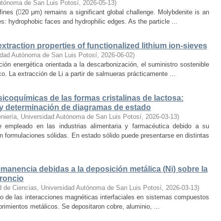
utónoma de San Luis Potosí
,
2026-05-13
)
 fines (20 μm) remains a significant global challenge. Molybdenite is an
es: hydrophobic faces and hydrophilic edges. As the particle ...
xtraction properties of functionalized lithium ion-sieves
idad Autónoma de San Luis Potosí
,
2026-06-02
)
ción energética orientada a la descarbonización, el suministro sostenible
ico. La extracción de Li a partir de salmueras prácticamente ...
icoquímicas de las formas cristalinas de lactosa:
n y determinación de diagramas de estado
eniería, Universidad Autónoma de San Luis Potosí
,
2026-03-13
)
 empleado en las industrias alimentaria y farmacéutica debido a su
 en formulaciones sólidas. En estado sólido puede presentarse en distintas
emanencia debidas a la deposición metálica (Ni) sobre la
troncio
d de Ciencias, Universidad Autónoma de San Luis Potosí
,
2026-03-13
)
ico de las interacciones magnéticas interfaciales en sistemas compuestos
brimientos metálicos. Se depositaron cobre, aluminio, ...