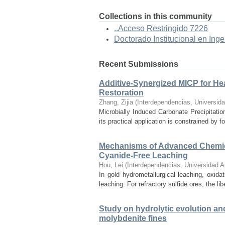
Collections in this community
..Acceso Restringido 7226
Doctorado Institucional en Inge
Recent Submissions
Additive-Synergized MICP for Hea
Restoration
Zhang, Zijia
(
Interdependencias, Universid
Microbially Induced Carbonate Precipitatio
its practical application is constrained by f
Mechanisms of Advanced Chemica
Cyanide-Free Leaching
Hou, Lei
(
Interdependencias, Universidad 
In gold hydrometallurgical leaching, oxidat
leaching. For refractory sulfide ores, the li
Study on hydrolytic evolution an
molybdenite fines