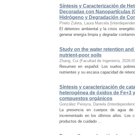
Síntesis y Caracterización de 
Decoradas con Nanopartículas (0
Hidrógeno y Degradación de Cont
Prieto Zuleta, Laura Marcela
(
Interdepende
El deterioro ambiental y la crisis energét
generar energía limpia y degradar contamin
Study on the water retention and
nutrient-poor soils
Zhang, Cui
(
Facultad de Ingeniería
,
2026-0
Resumen en español: Los suelos pobres 
nutrientes y su escasa capacidad de retenc
Síntesis y caracterización de ca
heterogénea de óxidos de Fe+3 y 
compuestos orgánicos
González Pereyra, Daniela
(
Interdependenc
La presencia en cuerpos de agua de
incrementado en los últimos años. Los c
productos de cuidado ...