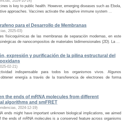
encias
,
2024-10-14
)
ines is key to public health. However, emerging diseases such as Ebola,
ative approaches. Vaccines activate the adaptive immune system ...
afeno para el Desarrollo de Membranas
cias
,
2025-03
)
ades fisicoquímicas de las membranas de separación modernas, en este
sinérgicas de nanocompositos de materiales bidimensionales (2D). La ...
n, expresión y purificación de la pilina estructural del
hiooxidans
025-02-21
)
ividad indispensable para todos los organismos vivos. Algunos
obtener energía a través de la transferencia de electrones de forma
en the ends of mRNA molecules from different
nal algorithms and smFRET
endencias
,
2024-12-19
)
RNA ends might have important unknown biological implications, we aimed
 of the ends of mRNA molecules is a conserved feature across organisms