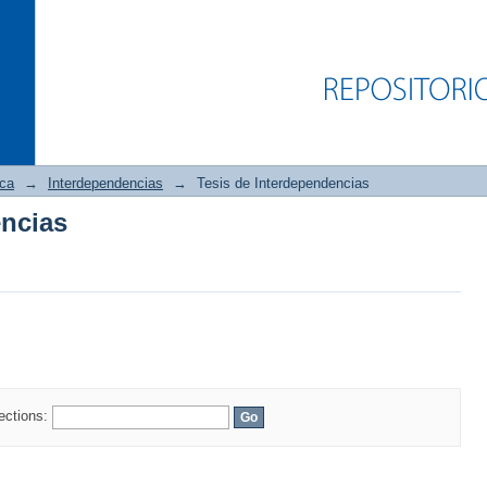
ica
→
Interdependencias
→
Tesis de Interdependencias
encias
encias
lections: