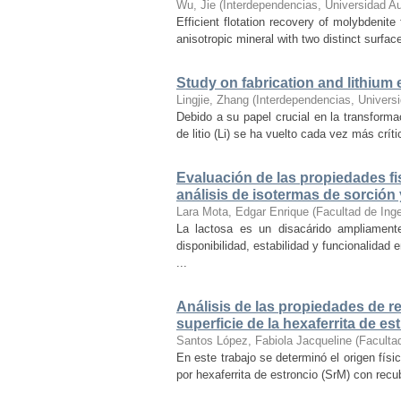
Wu, Jie
(
Interdependencias, Universidad A
Efficient flotation recovery of molybdenite
anisotropic mineral with two distinct surfac
Study on fabrication and lithium e
Lingjie, Zhang
(
Interdependencias, Univers
Debido a su papel crucial en la transforma
de litio (Li) se ha vuelto cada vez más crít
Evaluación de las propiedades fis
análisis de isotermas de sorció
Lara Mota, Edgar Enrique
(
Facultad de Ing
La lactosa es un disacárido ampliamente
disponibilidad, estabilidad y funcionalidad
...
Análisis de las propiedades de r
superficie de la hexaferrita de es
Santos López, Fabiola Jacqueline
(
Faculta
En este trabajo se determinó el origen fís
por hexaferrita de estroncio (SrM) con recu