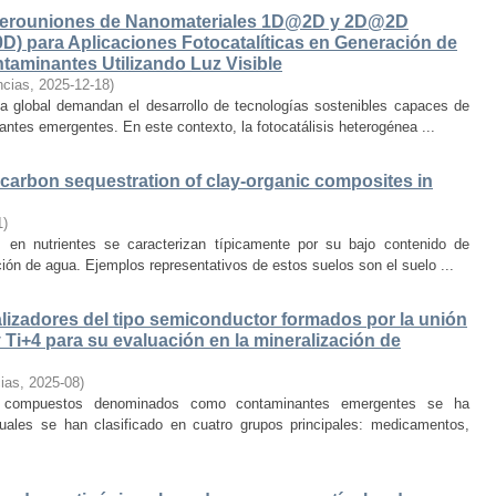
Heterouniones de Nanomateriales 1D@2D y 2D@2D
D) para Aplicaciones Fotocatalíticas en Generación de
aminantes Utilizando Luz Visible
ncias
,
2025-12-18
)
ica global demandan el desarrollo de tecnologías sostenibles capaces de
antes emergentes. En este contexto, la fotocatálisis heterogénea ...
 carbon sequestration of clay-organic composites in
1
)
en nutrientes se caracterizan típicamente por su bajo contenido de
ión de agua. Ejemplos representativos de estos suelos son el suelo ...
talizadores del tipo semiconductor formados por la unión
Ti+4 para su evaluación en la mineralización de
ias
,
2025-08
)
 compuestos denominados como contaminantes emergentes se ha
uales se han clasificado en cuatro grupos principales: medicamentos,