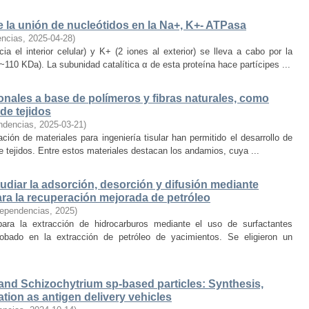
e la unión de nucleótidos en la Na+, K+- ATPasa
encias
,
2025-04-28
)
a el interior celular) y K+ (2 iones al exterior) se lleva a cabo por la
0 KDa). La subunidad catalítica α de esta proteína hace partícipes ...
nales a base de polímeros y fibras naturales, como
de tejidos
ndencias
,
2025-03-21
)
ción de materiales para ingeniería tisular han permitido el desarrollo de
e tejidos. Entre estos materiales destacan los andamios, cuya ...
diar la adsorción, desorción y difusión mediante
ra la recuperación mejorada de petróleo
dependencias
,
2025
)
ara la extracción de hidrocarburos mediante el uso de surfactantes
obado en la extracción de petróleo de yacimientos. Se eligieron un
d and Schizochytrium sp-based particles: Synthesis,
uation as antigen delivery vehicles