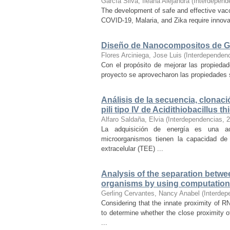
García Silva, Ileana Alejandra
(
Interdepend
The development of safe and effective vacc
COVID-19, Malaria, and Zika require innov
Diseño de Nanocompositos de Gr
Flores Arciniega, Jose Luis
(
Interdependen
Con el propósito de mejorar las propied
proyecto se aprovecharon las propiedades 
Análisis de la secuencia, clonació
pili tipo IV de Acidithiobacillus t
Alfaro Saldaña, Elvia
(
Interdependencias
,
2
La adquisición de energía es una act
microorganismos tienen la capacidad de 
extracelular (TEE) ...
Analysis of the separation betwe
organisms by using computatio
Gerling Cervantes, Nancy Anabel
(
Interdep
Considering that the innate proximity of 
to determine whether the close proximity
...