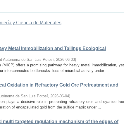
niería y Ciencia de Materiales
vy Metal Immobilization and Tailings Ecological
ad Autónoma de San Luis Potosí
,
2026-06-03
)
n (MICP) offers a promising pathway for heavy metal immobilization, yet
our interconnected bottlenecks: loss of microbial activity under ...
l Oxidation in Refractory Gold Ore Pretreatment and
Autónoma de San Luis Potosí
,
2026-06-04
)
ion plays a decisive role in pretreating refractory ores and cyanide-free
beration of encapsulated gold from the sulfide matrix under ...
d multi-targeted regulation mechanism of the edges of