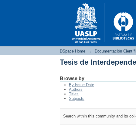
DSpace Home
→
Documentación Científ
Tesis de Interdepend
Tesis de Interdepend
Browse by
By Issue Date
Authors
Titles
Subjects
Search within this community and its col