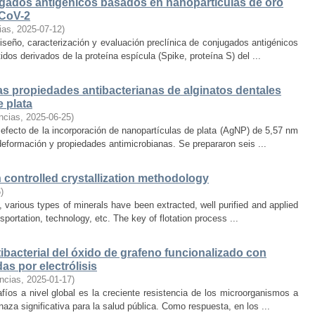
ugados antigénicos basados en nanopartículas de oro
-CoV-2
ias
,
2025-07-12
)
diseño, caracterización y evaluación preclínica de conjugados antigénicos
os derivados de la proteína espícula (Spike, proteína S) del ...
as propiedades antibacterianas de alginatos dentales
 plata
ncias
,
2025-06-25
)
 efecto de la incorporación de nanopartículas de plata (AgNP) de 5,57 nm
eformación y propiedades antimicrobianas. Se prepararon seis ...
h controlled crystallization methodology
6
)
 various types of minerals have been extracted, well purified and applied
ansportation, technology, etc. The key of flotation process ...
ibacterial del óxido de grafeno funcionalizado con
as por electrólisis
ncias
,
2025-01-17
)
íos a nivel global es la creciente resistencia de los microorganismos a
naza significativa para la salud pública. Como respuesta, en los ...