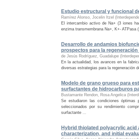
Estudio estructural y funcional d
Ramírez Alonso, Jocelin Itzel
(
Interdepend
El intercambio activo de Na+ (3 iones haci
enzima transmembrana Na+, K+- ATPasa (~11
Desarrollo de andamios biofuncio
prospectos para la regeneración 
de Jesús Rodríguez, Guadalupe
(
Interdepe
En la actualidad, los avances en la fabrica
diversas estrategias para la regeneración d
Modelo de grano grueso para estu
surfactantes de hidrocarburos pa
Bustamante Rendon, Rosa Angelica
(
Inter
Se estudiaron las condiciones óptimas p
seleccionados por su rendimiento compr
surfactante ...
Hybrid thiolated polyacrylic aci
characterization, and initial eval