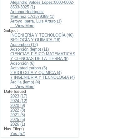
Alejandro Valdés López;0000-0002-
8503-3025 (1)
Antonio Rodríguez
Martínez;CA1379399 (1)
Arroyo Ibarra, Luis Arturo (1)
... View More
Subject
INGENIERÍA Y TECNOLOGÍA (46)
BIOLOGÍA Y QUIMICA (18)
Adsorption (12)
Adsorción (lemb) (11)
CIENCIAS FÍSICO MATEMATICAS
Y CIENCIAS DE LA TIERRA (8)
Adsorción (6)
Activated carbon (5)
2 BIOLOGÍA Y QUIMICA (4)
7 INGENIERÍA Y TECNOLOGÍA (4)
Arcilla (lemb) (4)
... View More
Date Issued
2023 (17)
2024 (12)
2020 (9)
2022 (8)
2021 (5)
2025 (5)
2026 (1)
Has File(s)
Yes (57)