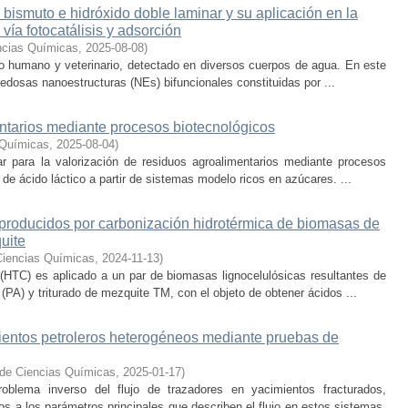
ismuto e hidróxido doble laminar y su aplicación en la
 vía fotocatálisis y adsorción
ncias Químicas
,
2025-08-08
)
uso humano y veterinario, detectado en diversos cuerpos de agua. En este
ovedosas nanoestructuras (NEs) bifuncionales constituidas por ...
ntarios mediante procesos biotecnológicos
 Químicas
,
2025-08-04
)
ar para la valorización de residuos agroalimentarios mediante procesos
de ácido láctico a partir de sistemas modelo ricos en azúcares. ...
 producidos por carbonización hidrotérmica de biomasas de
uite
Ciencias Químicas
,
2024-11-13
)
(HTC) es aplicado a un par de biomasas lignocelulósicas resultantes de
PA) y triturado de mezquite TM, con el objeto de obtener ácidos ...
ientos petroleros heterogéneos mediante pruebas de
 de Ciencias Químicas
,
2025-01-17
)
oblema inverso del flujo de trazadores en yacimientos fracturados,
dos a los parámetros principales que describen el flujo en estos sistemas.