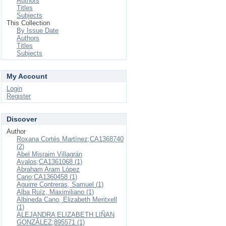
Authors
Titles
Subjects
This Collection
By Issue Date
Authors
Titles
Subjects
My Account
Login
Register
Discover
Author
Roxana Cortés Martínez;CA1368740
(2)
Abel Misraim Villagrán
Avalos;CA1361068 (1)
Abraham Aram López
Cano;CA1360458 (1)
Aguirre Contreras, Samuel (1)
Alba Ruíz, Maximiliano (1)
Albineda Cano, Elizabeth Meritxell
(1)
ALEJANDRA ELIZABETH LIÑAN
GONZÁLEZ;895571 (1)