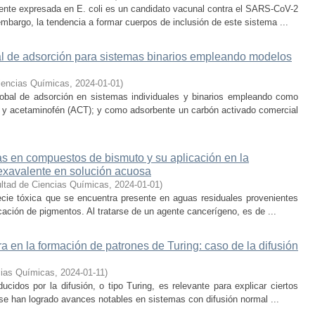
ente expresada en E. coli es un candidato vacunal contra el SARS-CoV-2
embargo, la tendencia a formar cuerpos de inclusión de este sistema ...
bal de adsorción para sistemas binarios empleando modelos
iencias Químicas
,
2024-01-01
)
global de adsorción en sistemas individuales y binarios empleando como
y acetaminofén (ACT); y como adsorbente un carbón activado comercial
s en compuestos de bismuto y su aplicación en la
hexavalente en solución acuosa
ltad de Ciencias Químicas
,
2024-01-01
)
ecie tóxica que se encuentra presente en aguas residuales provenientes
icación de pigmentos. Al tratarse de un agente cancerígeno, es de ...
ra en la formación de patrones de Turing: caso de la difusión
cias Químicas
,
2024-01-11
)
ucidos por la difusión, o tipo Turing, es relevante para explicar ciertos
se han logrado avances notables en sistemas con difusión normal ...