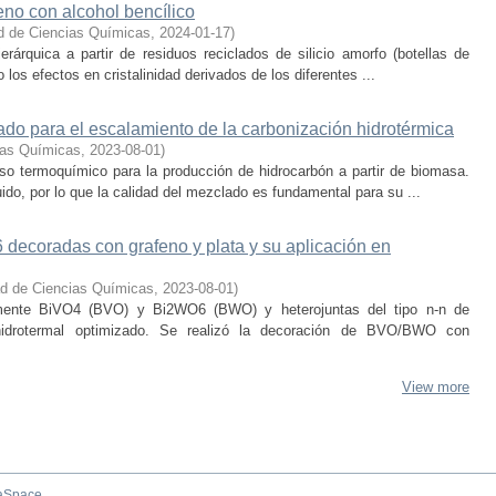
eno con alcohol bencílico
d de Ciencias Químicas
,
2024-01-17
)
rárquica a partir de residuos reciclados de silicio amorfo (botellas de
 los efectos en cristalinidad derivados de los diferentes ...
ado para el escalamiento de la carbonización hidrotérmica
ias Químicas
,
2023-08-01
)
so termoquímico para la producción de hidrocarbón a partir de biomasa.
uido, por lo que la calidad del mezclado es fundamental para su ...
ecoradas con grafeno y plata y su aplicación en
ad de Ciencias Químicas
,
2023-08-01
)
samente BiVO4 (BVO) y Bi2WO6 (BWO) y heterojuntas del tipo n-n de
rotermal optimizado. Se realizó la decoración de BVO/BWO con
View more
aSpace