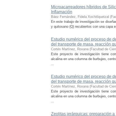
Microacarreadores híbridos de Silic
Inflamación
Báez Fernández, Fidela Xochitlquetzal
(
Fac
En este trabajo de investigación se diseña
y quitosano (Q) recubiertos con una capa en
Estudio numérico del proceso de de
del transporte de masa, reacción q
Cortés Martìnez, Roxana
(
Facultad de Cie
Este proyecto de investigación tiene com
alcalina en una columna de burbujeo, cent
...
Estudio numérico del proceso de de
del transporte de masa, reacción q
Cortés Martínez, Roxana
(
Facultad de Cie
Este proyecto de investigación tiene com
alcalina en una columna de burbujeo, cent
...
Zeolitas jerárquicas: preparación a 