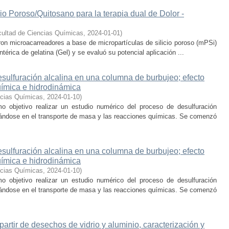
io Poroso/Quitosano para la terapia dual de Dolor -
ultad de Ciencias Químicas
,
2024-01-01
)
ron microacarreadores a base de micropartículas de silicio poroso (mPSi)
térica de gelatina (Gel) y se evaluó su potencial aplicación ...
sulfuración alcalina en una columna de burbujeo; efecto
uímica e hidrodinámica
ncias Químicas
,
2024-01-10
)
o objetivo realizar un estudio numérico del proceso de desulfuración
rándose en el transporte de masa y las reacciones químicas. Se comenzó
sulfuración alcalina en una columna de burbujeo; efecto
uímica e hidrodinámica
ncias Químicas
,
2024-01-10
)
o objetivo realizar un estudio numérico del proceso de desulfuración
rándose en el transporte de masa y las reacciones químicas. Se comenzó
partir de desechos de vidrio y aluminio, caracterización y