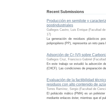
Recent Submissions
Producción en semilote y caracteriza
postindustriales
Gallegos Castro, Luis Enrique
(
Facultad de
17
)
La generación de residuos plásticos post
polipropileno (PP), representa un reto para l
Adsorción de Cr (VI) sobre Carbon
Gallegos Cruz, Francisco Gabriel
(
Facultad
En este trabajo se estudió la adsorción d
(CHCF). Las condiciones de preparación del
Evaluación de la factibilidad técni
residuos con alto contenido de azú
Torres Ramírez, Sergio
(
Facultad de Cienc
El poliácido málico (PMA) es un poliéster
mediante enlaces éster, mientras que el pu