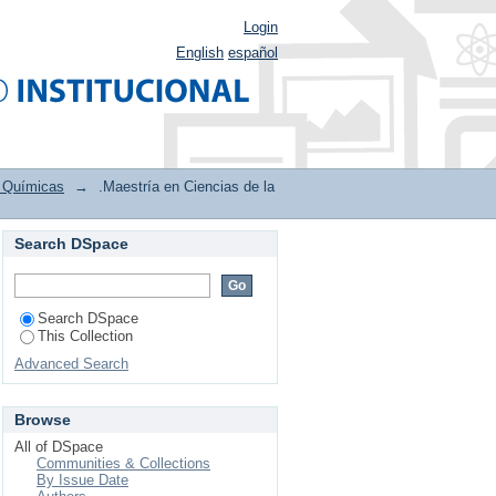
Login
English
español
s Químicas
→
.Maestría en Ciencias de la
Search DSpace
Search DSpace
This Collection
Advanced Search
Browse
All of DSpace
Communities & Collections
By Issue Date