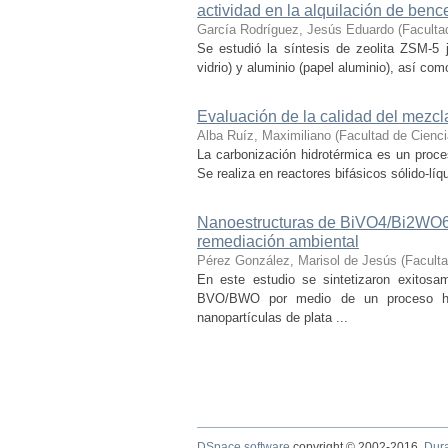
actividad en la alquilación de benc
García Rodríguez, Jesús Eduardo
(
Faculta
Se estudió la síntesis de zeolita ZSM-5 je
vidrio) y aluminio (papel aluminio), así como
Evaluación de la calidad del mezcl
Alba Ruíz, Maximiliano
(
Facultad de Cienc
La carbonización hidrotérmica es un proce
Se realiza en reactores bifásicos sólido-líq
Nanoestructuras de BiVO4/Bi2WO6 d
remediación ambiental
Pérez González, Marisol de Jesús
(
Facult
En este estudio se sintetizaron exito
BVO/BWO por medio de un proceso hid
nanopartículas de plata ...
DSpace software
copyright © 2002-2016
Dur