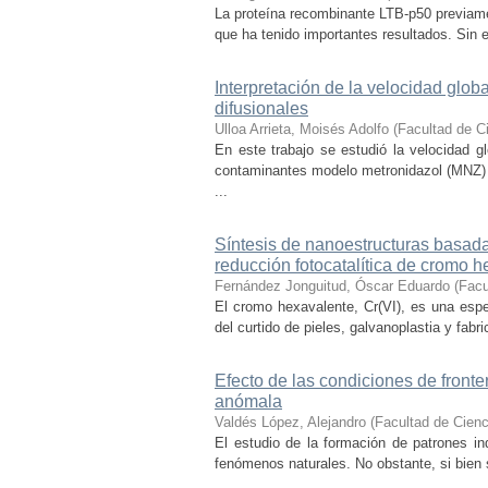
La proteína recombinante LTB-p50 previam
que ha tenido importantes resultados. Sin 
Interpretación de la velocidad glo
difusionales
Ulloa Arrieta, Moisés Adolfo
(
Facultad de C
En este trabajo se estudió la velocidad 
contaminantes modelo metronidazol (MNZ) 
...
Síntesis de nanoestructuras basada
reducción fotocatalítica de cromo 
Fernández Jonguitud, Óscar Eduardo
(
Facu
El cromo hexavalente, Cr(VI), es una esp
del curtido de pieles, galvanoplastia y fabr
Efecto de las condiciones de fronte
anómala
Valdés López, Alejandro
(
Facultad de Cien
El estudio de la formación de patrones ind
fenómenos naturales. No obstante, si bien 