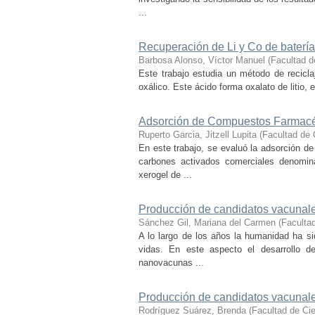
...
Recuperación de Li y Co de batería
Barbosa Alonso, Víctor Manuel
(
Facultad d
Este trabajo estudia un método de recicl
oxálico. Este ácido forma oxalato de litio, e
Adsorción de Compuestos Farmacéu
Ruperto Garcia, Jitzell Lupita
(
Facultad de
En este trabajo, se evaluó la adsorción d
carbones activados comerciales denom
xerogel de ...
Producción de candidatos vacunal
Sánchez Gil, Mariana del Carmen
(
Faculta
A lo largo de los años la humanidad ha s
vidas. En este aspecto el desarrollo d
nanovacunas ...
Producción de candidatos vacunale
Rodríguez Suárez, Brenda
(
Facultad de Ci