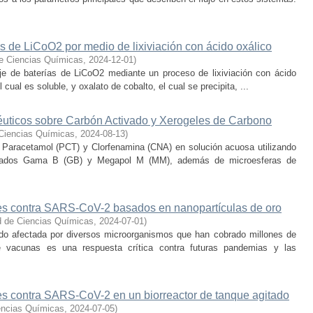
s de LiCoO2 por medio de lixiviación con ácido oxálico
e Ciencias Químicas
,
2024-12-01
)
aje de baterías de LiCoO2 mediante un proceso de lixiviación con ácido
l cual es soluble, y oxalato de cobalto, el cual se precipita, ...
ticos sobre Carbón Activado y Xerogeles de Carbono
 Ciencias Químicas
,
2024-08-13
)
e Paracetamol (PCT) y Clorfenamina (CNA) en solución acuosa utilizando
inados Gama B (GB) y Megapol M (MM), además de microesferas de
es contra SARS-CoV-2 basados en nanopartículas de oro
d de Ciencias Químicas
,
2024-07-01
)
ido afectada por diversos microorganismos que han cobrado millones de
e vacunas es una respuesta crítica contra futuras pandemias y las
s contra SARS-CoV-2 en un biorreactor de tanque agitado
encias Químicas
,
2024-07-05
)