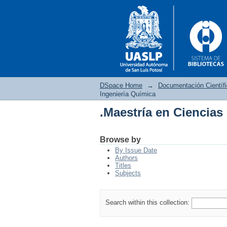
DSpace Home
→
Documentación Científ
Ingeniería Química
.Maestría en Ciencias
.Maestría en Ciencias
Browse by
By Issue Date
Authors
Titles
Subjects
Search within this collection: