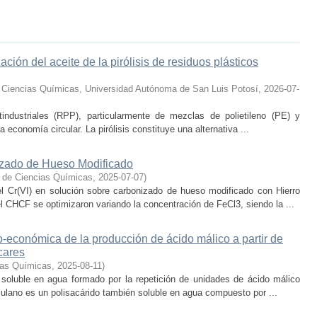
ción del aceite de la pirólisis de residuos plásticos
 Ciencias Químicas, Universidad Autónoma de San Luis Potosí
,
2026-07-
industriales (RPP), particularmente de mezclas de polietileno (PE) y
a economía circular. La pirólisis constituye una alternativa ...
izado de Hueso Modificado
 de Ciencias Químicas
,
2025-07-07
)
el Cr(VI) en solución sobre carbonizado de hueso modificado con Hierro
 CHCF se optimizaron variando la concentración de FeCl3, siendo la ...
co-económica de la producción de ácido málico a partir de
cares
ias Químicas
,
2025-08-11
)
 soluble en agua formado por la repetición de unidades de ácido málico
lulano es un polisacárido también soluble en agua compuesto por ...