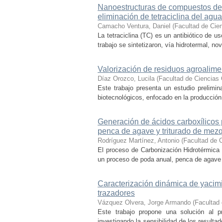
Nanoestructuras de compuestos de b
eliminación de tetraciclina del agua
Camacho Ventura, Daniel
(
Facultad de Cie
La tetraciclina (TC) es un antibiótico de 
trabajo se sintetizaron, vía hidrotermal, n
Valorización de residuos agroalime
Díaz Orozco, Lucila
(
Facultad de Ciencias
Este trabajo presenta un estudio prelimin
biotecnológicos, enfocado en la producción 
Generación de ácidos carboxílicos
penca de agave y triturado de mezq
Rodríguez Martínez, Antonio
(
Facultad de 
El proceso de Carbonización Hidrotérmica 
un proceso de poda anual, penca de agave (
Caracterización dinámica de yacim
trazadores
Vázquez Olvera, Jorge Armando
(
Facultad
Este trabajo propone una solución al pr
investigando la sensibilidad de los resulta