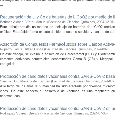
...
Recuperación de Li y Co de baterías de LiCoO2 por medio de li
Barbosa Alonso, Víctor Manuel
(
Facultad de Ciencias Químicas
,
2024-12-01
)
Este trabajo estudia un método de reciclaje de baterías de LiCoO2 mediant
oxálico. Este ácido forma oxalato de litio, el cual es soluble, y oxalato de coba
Adsorción de Compuestos Farmacéuticos sobre Carbón Activa
Ruperto Garcia, Jitzell Lupita
(
Facultad de Ciencias Químicas
,
2024-08-13
)
En este trabajo, se evaluó la adsorción de Paracetamol (PCT) y Clorfenami
carbones activados comerciales denominados Gama B (GB) y Megapol 
xerogel de ...
Producción de candidatos vacunales contra SARS-CoV-2 basad
Sánchez Gil, Mariana del Carmen
(
Facultad de Ciencias Químicas
,
2024-07-
A lo largo de los años la humanidad ha sido afectada por diversos microo
vidas. En este aspecto el desarrollo de vacunas es una respuesta crí
nanovacunas ...
Producción de candidatos vacunales contra SARS-CoV-2 en un 
Rodríguez Suárez, Brenda
(
Facultad de Ciencias Químicas
,
2024-07-05
)