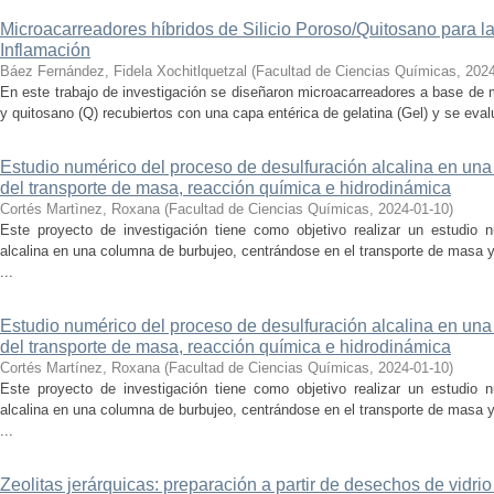
Microacarreadores híbridos de Silicio Poroso/Quitosano para la 
Inflamación
Báez Fernández, Fidela Xochitlquetzal
(
Facultad de Ciencias Químicas
,
2024
En este trabajo de investigación se diseñaron microacarreadores a base de m
y quitosano (Q) recubiertos con una capa entérica de gelatina (Gel) y se evalu
Estudio numérico del proceso de desulfuración alcalina en una
del transporte de masa, reacción química e hidrodinámica
Cortés Martìnez, Roxana
(
Facultad de Ciencias Químicas
,
2024-01-10
)
Este proyecto de investigación tiene como objetivo realizar un estudio 
alcalina en una columna de burbujeo, centrándose en el transporte de masa
...
Estudio numérico del proceso de desulfuración alcalina en una
del transporte de masa, reacción química e hidrodinámica
Cortés Martínez, Roxana
(
Facultad de Ciencias Químicas
,
2024-01-10
)
Este proyecto de investigación tiene como objetivo realizar un estudio 
alcalina en una columna de burbujeo, centrándose en el transporte de masa
...
Zeolitas jerárquicas: preparación a partir de desechos de vidrio