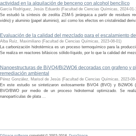
actividad en la alquilación de benceno con alcohol bencílico
García Rodríguez, Jesús Eduardo
(
Facultad de Ciencias Químicas
,
2024-01-
Se estudió la síntesis de zeolita ZSM-5 jerárquica a partir de residuos re
vidrio) y aluminio (papel aluminio), así como los efectos en cristalinidad deriv
Evaluación de la calidad del mezclado para el escalamiento de
Alba Ruíz, Maximiliano
(
Facultad de Ciencias Químicas
,
2023-08-01
)
La carbonización hidrotérmica es un proceso termoquímico para la producci
Se realiza en reactores bifásicos sólido-líquido, por lo que la calidad del me
Nanoestructuras de BiVO4/Bi2WO6 decoradas con grafeno y pla
remediación ambiental
Pérez González, Marisol de Jesús
(
Facultad de Ciencias Químicas
,
2023-08
En este estudio se sintetizaron exitosamente BiVO4 (BVO) y Bi2WO6 (
BVO/BWO por medio de un proceso hidrotermal optimizado. Se real
nanopartículas de plata ...
DSpace software
copyright © 2002-2016
DuraSpace