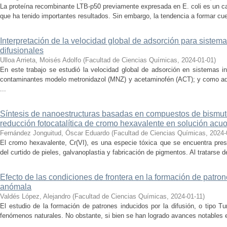
La proteína recombinante LTB-p50 previamente expresada en E. coli es un c
que ha tenido importantes resultados. Sin embargo, la tendencia a formar cue
Interpretación de la velocidad global de adsorción para siste
difusionales
Ulloa Arrieta, Moisés Adolfo
(
Facultad de Ciencias Químicas
,
2024-01-01
)
En este trabajo se estudió la velocidad global de adsorción en sistemas i
contaminantes modelo metronidazol (MNZ) y acetaminofén (ACT); y como ad
...
Síntesis de nanoestructuras basadas en compuestos de bismuto
reducción fotocatalítica de cromo hexavalente en solución acu
Fernández Jonguitud, Óscar Eduardo
(
Facultad de Ciencias Químicas
,
2024-
El cromo hexavalente, Cr(VI), es una especie tóxica que se encuentra pres
del curtido de pieles, galvanoplastia y fabricación de pigmentos. Al tratarse 
Efecto de las condiciones de frontera en la formación de patron
anómala
Valdés López, Alejandro
(
Facultad de Ciencias Químicas
,
2024-01-11
)
El estudio de la formación de patrones inducidos por la difusión, o tipo Tur
fenómenos naturales. No obstante, si bien se han logrado avances notables e