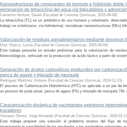
Nanoestructuras de compuestos de bismuto e hidróxido doble la
eliminación de tetraciclina del agua vía fotocatálisis y adsorció
Camacho Ventura, Daniel
(
Facultad de Ciencias Químicas
,
2025-08-08
)
La tetraciclina (TC) es un antibiótico de uso humano y veterinario, detecta
trabajo se sintetizaron, vía hidrotermal, novedosas nanoestructuras (NEs) bifu
Valorización de residuos agroalimentarios mediante procesos 
Díaz Orozco, Lucila
(
Facultad de Ciencias Químicas
,
2025-08-04
)
Este trabajo presenta un estudio preliminar para la valorización de resid
biotecnológicos, enfocado en la producción de ácido láctico a partir de siste
Generación de ácidos carboxílicos producidos por carbonizaci
penca de agave y triturado de mezquite
Rodríguez Martínez, Antonio
(
Facultad de Ciencias Químicas
,
2024-11-13
)
El proceso de Carbonización Hidrotérmica (HTC) es aplicado a un par de bi
un proceso de poda anual, penca de agave (PA) y triturado de mezquite TM, c
Caracterización dinámica de yacimientos petroleros heterogé
trazadores
Vázquez Olvera, Jorge Armando
(
Facultad de Ciencias Químicas
,
2025-01-1
Este trabajo propone una solución al problema inverso del flujo de tr
investigando la sensibilidad de los resultados a los parámetros principales q