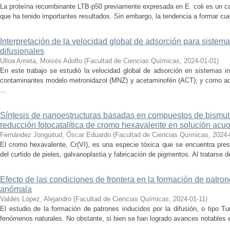
La proteína recombinante LTB-p50 previamente expresada en E. coli es un c
que ha tenido importantes resultados. Sin embargo, la tendencia a formar cue
Interpretación de la velocidad global de adsorción para siste
difusionales
Ulloa Arrieta, Moisés Adolfo
(
Facultad de Ciencias Químicas
,
2024-01-01
)
En este trabajo se estudió la velocidad global de adsorción en sistemas i
contaminantes modelo metronidazol (MNZ) y acetaminofén (ACT); y como ad
...
Síntesis de nanoestructuras basadas en compuestos de bismuto
reducción fotocatalítica de cromo hexavalente en solución acu
Fernández Jonguitud, Óscar Eduardo
(
Facultad de Ciencias Químicas
,
2024-
El cromo hexavalente, Cr(VI), es una especie tóxica que se encuentra pres
del curtido de pieles, galvanoplastia y fabricación de pigmentos. Al tratarse 
Efecto de las condiciones de frontera en la formación de patron
anómala
Valdés López, Alejandro
(
Facultad de Ciencias Químicas
,
2024-01-11
)
El estudio de la formación de patrones inducidos por la difusión, o tipo Tur
fenómenos naturales. No obstante, si bien se han logrado avances notables e