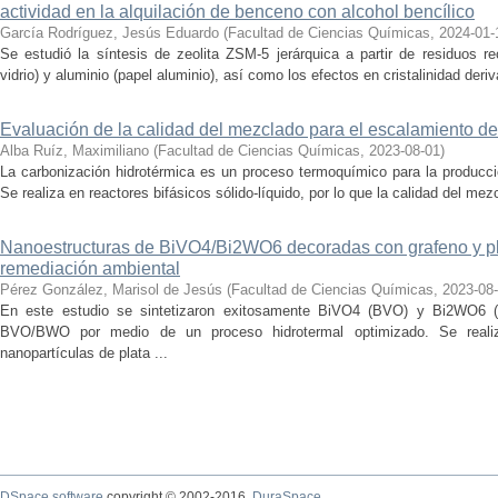
actividad en la alquilación de benceno con alcohol bencílico
García Rodríguez, Jesús Eduardo
(
Facultad de Ciencias Químicas
,
2024-01-
Se estudió la síntesis de zeolita ZSM-5 jerárquica a partir de residuos re
vidrio) y aluminio (papel aluminio), así como los efectos en cristalinidad deriv
Evaluación de la calidad del mezclado para el escalamiento de
Alba Ruíz, Maximiliano
(
Facultad de Ciencias Químicas
,
2023-08-01
)
La carbonización hidrotérmica es un proceso termoquímico para la producci
Se realiza en reactores bifásicos sólido-líquido, por lo que la calidad del me
Nanoestructuras de BiVO4/Bi2WO6 decoradas con grafeno y pla
remediación ambiental
Pérez González, Marisol de Jesús
(
Facultad de Ciencias Químicas
,
2023-08
En este estudio se sintetizaron exitosamente BiVO4 (BVO) y Bi2WO6 (
BVO/BWO por medio de un proceso hidrotermal optimizado. Se real
nanopartículas de plata ...
DSpace software
copyright © 2002-2016
DuraSpace