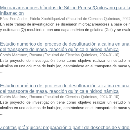
Microacarreadores híbridos de Silicio Poroso/Quitosano para la 
Inflamación
Báez Fernández, Fidela Xochitlquetzal
(
Facultad de Ciencias Químicas
,
2024
En este trabajo de investigación se diseñaron microacarreadores a base de m
y quitosano (Q) recubiertos con una capa entérica de gelatina (Gel) y se evalu
Estudio numérico del proceso de desulfuración alcalina en una
del transporte de masa, reacción química e hidrodinámica
Cortés Martìnez, Roxana
(
Facultad de Ciencias Químicas
,
2024-01-10
)
Este proyecto de investigación tiene como objetivo realizar un estudio 
alcalina en una columna de burbujeo, centrándose en el transporte de masa
...
Estudio numérico del proceso de desulfuración alcalina en una
del transporte de masa, reacción química e hidrodinámica
Cortés Martínez, Roxana
(
Facultad de Ciencias Químicas
,
2024-01-10
)
Este proyecto de investigación tiene como objetivo realizar un estudio 
alcalina en una columna de burbujeo, centrándose en el transporte de masa
...
Zeolitas jerárquicas: preparación a partir de desechos de vidrio