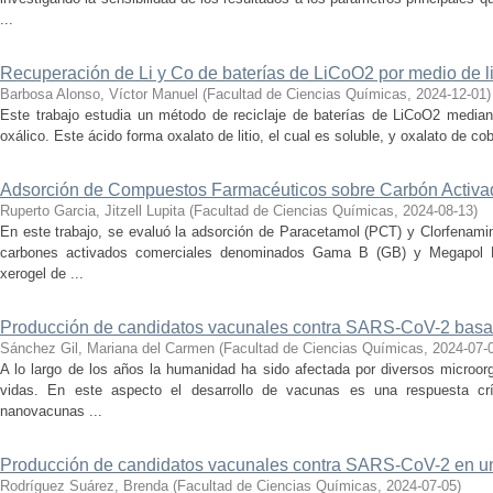
...
Recuperación de Li y Co de baterías de LiCoO2 por medio de li
Barbosa Alonso, Víctor Manuel
(
Facultad de Ciencias Químicas
,
2024-12-01
)
Este trabajo estudia un método de reciclaje de baterías de LiCoO2 mediant
oxálico. Este ácido forma oxalato de litio, el cual es soluble, y oxalato de coba
Adsorción de Compuestos Farmacéuticos sobre Carbón Activa
Ruperto Garcia, Jitzell Lupita
(
Facultad de Ciencias Químicas
,
2024-08-13
)
En este trabajo, se evaluó la adsorción de Paracetamol (PCT) y Clorfenami
carbones activados comerciales denominados Gama B (GB) y Megapol 
xerogel de ...
Producción de candidatos vacunales contra SARS-CoV-2 basad
Sánchez Gil, Mariana del Carmen
(
Facultad de Ciencias Químicas
,
2024-07-
A lo largo de los años la humanidad ha sido afectada por diversos microo
vidas. En este aspecto el desarrollo de vacunas es una respuesta crí
nanovacunas ...
Producción de candidatos vacunales contra SARS-CoV-2 en un 
Rodríguez Suárez, Brenda
(
Facultad de Ciencias Químicas
,
2024-07-05
)