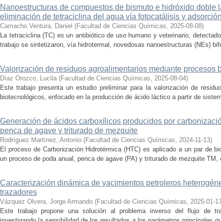
Nanoestructuras de compuestos de bismuto e hidróxido doble la
eliminación de tetraciclina del agua vía fotocatálisis y adsorció
Camacho Ventura, Daniel
(
Facultad de Ciencias Químicas
,
2025-08-08
)
La tetraciclina (TC) es un antibiótico de uso humano y veterinario, detecta
trabajo se sintetizaron, vía hidrotermal, novedosas nanoestructuras (NEs) bifu
Valorización de residuos agroalimentarios mediante procesos 
Díaz Orozco, Lucila
(
Facultad de Ciencias Químicas
,
2025-08-04
)
Este trabajo presenta un estudio preliminar para la valorización de resid
biotecnológicos, enfocado en la producción de ácido láctico a partir de siste
Generación de ácidos carboxílicos producidos por carbonizaci
penca de agave y triturado de mezquite
Rodríguez Martínez, Antonio
(
Facultad de Ciencias Químicas
,
2024-11-13
)
El proceso de Carbonización Hidrotérmica (HTC) es aplicado a un par de bi
un proceso de poda anual, penca de agave (PA) y triturado de mezquite TM, c
Caracterización dinámica de yacimientos petroleros heterogé
trazadores
Vázquez Olvera, Jorge Armando
(
Facultad de Ciencias Químicas
,
2025-01-1
Este trabajo propone una solución al problema inverso del flujo de tr
investigando la sensibilidad de los resultados a los parámetros principales q