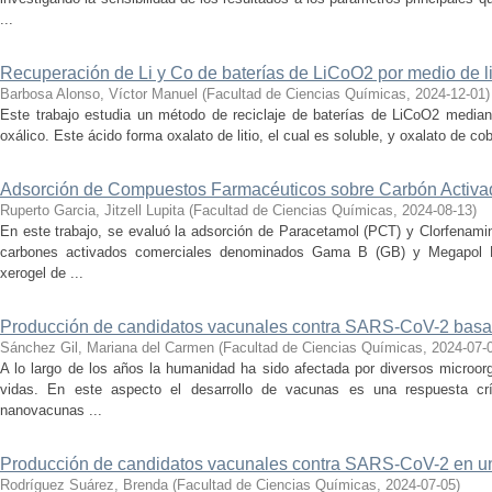
...
Recuperación de Li y Co de baterías de LiCoO2 por medio de li
Barbosa Alonso, Víctor Manuel
(
Facultad de Ciencias Químicas
,
2024-12-01
)
Este trabajo estudia un método de reciclaje de baterías de LiCoO2 mediant
oxálico. Este ácido forma oxalato de litio, el cual es soluble, y oxalato de coba
Adsorción de Compuestos Farmacéuticos sobre Carbón Activa
Ruperto Garcia, Jitzell Lupita
(
Facultad de Ciencias Químicas
,
2024-08-13
)
En este trabajo, se evaluó la adsorción de Paracetamol (PCT) y Clorfenami
carbones activados comerciales denominados Gama B (GB) y Megapol 
xerogel de ...
Producción de candidatos vacunales contra SARS-CoV-2 basad
Sánchez Gil, Mariana del Carmen
(
Facultad de Ciencias Químicas
,
2024-07-
A lo largo de los años la humanidad ha sido afectada por diversos microo
vidas. En este aspecto el desarrollo de vacunas es una respuesta crí
nanovacunas ...
Producción de candidatos vacunales contra SARS-CoV-2 en un 
Rodríguez Suárez, Brenda
(
Facultad de Ciencias Químicas
,
2024-07-05
)