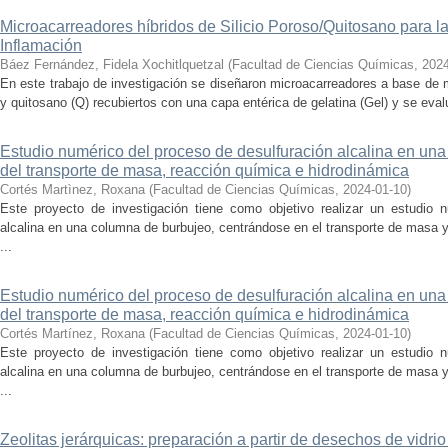
Microacarreadores híbridos de Silicio Poroso/Quitosano para la 
Inflamación
Báez Fernández, Fidela Xochitlquetzal
(
Facultad de Ciencias Químicas
,
2024
En este trabajo de investigación se diseñaron microacarreadores a base de m
y quitosano (Q) recubiertos con una capa entérica de gelatina (Gel) y se evalu
Estudio numérico del proceso de desulfuración alcalina en una
del transporte de masa, reacción química e hidrodinámica
Cortés Martìnez, Roxana
(
Facultad de Ciencias Químicas
,
2024-01-10
)
Este proyecto de investigación tiene como objetivo realizar un estudio 
alcalina en una columna de burbujeo, centrándose en el transporte de masa
...
Estudio numérico del proceso de desulfuración alcalina en una
del transporte de masa, reacción química e hidrodinámica
Cortés Martínez, Roxana
(
Facultad de Ciencias Químicas
,
2024-01-10
)
Este proyecto de investigación tiene como objetivo realizar un estudio 
alcalina en una columna de burbujeo, centrándose en el transporte de masa
...
Zeolitas jerárquicas: preparación a partir de desechos de vidrio