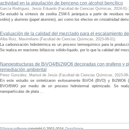
actividad en la alquilación de benceno con alcohol bencílico
García Rodríguez, Jesús Eduardo
(
Facultad de Ciencias Químicas
,
2024-01-
Se estudió la síntesis de zeolita ZSM-5 jerárquica a partir de residuos re
vidrio) y aluminio (papel aluminio), así como los efectos en cristalinidad deriv
Evaluación de la calidad del mezclado para el escalamiento de
Alba Ruíz, Maximiliano
(
Facultad de Ciencias Químicas
,
2023-08-01
)
La carbonización hidrotérmica es un proceso termoquímico para la producci
Se realiza en reactores bifásicos sólido-líquido, por lo que la calidad del me
Nanoestructuras de BiVO4/Bi2WO6 decoradas con grafeno y pla
remediación ambiental
Pérez González, Marisol de Jesús
(
Facultad de Ciencias Químicas
,
2023-08
En este estudio se sintetizaron exitosamente BiVO4 (BVO) y Bi2WO6 (
BVO/BWO por medio de un proceso hidrotermal optimizado. Se real
nanopartículas de plata ...
DSpace software
copyright © 2002-2016
DuraSpace