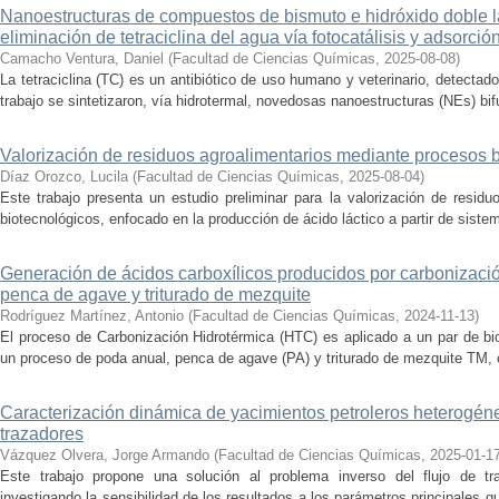
Nanoestructuras de compuestos de bismuto e hidróxido doble la
eliminación de tetraciclina del agua vía fotocatálisis y adsorció
Camacho Ventura, Daniel
(
Facultad de Ciencias Químicas
,
2025-08-08
)
La tetraciclina (TC) es un antibiótico de uso humano y veterinario, detecta
trabajo se sintetizaron, vía hidrotermal, novedosas nanoestructuras (NEs) bifu
Valorización de residuos agroalimentarios mediante procesos 
Díaz Orozco, Lucila
(
Facultad de Ciencias Químicas
,
2025-08-04
)
Este trabajo presenta un estudio preliminar para la valorización de resid
biotecnológicos, enfocado en la producción de ácido láctico a partir de siste
Generación de ácidos carboxílicos producidos por carbonizaci
penca de agave y triturado de mezquite
Rodríguez Martínez, Antonio
(
Facultad de Ciencias Químicas
,
2024-11-13
)
El proceso de Carbonización Hidrotérmica (HTC) es aplicado a un par de bi
un proceso de poda anual, penca de agave (PA) y triturado de mezquite TM, c
Caracterización dinámica de yacimientos petroleros heterogé
trazadores
Vázquez Olvera, Jorge Armando
(
Facultad de Ciencias Químicas
,
2025-01-1
Este trabajo propone una solución al problema inverso del flujo de tr
investigando la sensibilidad de los resultados a los parámetros principales q