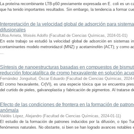
La proteína recombinante LTB-p50 previamente expresada en E. coli es un c
que ha tenido importantes resultados. Sin embargo, la tendencia a formar cue
Interpretación de la velocidad global de adsorción para siste
difusionales
Ulloa Arrieta, Moisés Adolfo
(
Facultad de Ciencias Químicas
,
2024-01-01
)
En este trabajo se estudió la velocidad global de adsorción en sistemas i
contaminantes modelo metronidazol (MNZ) y acetaminofén (ACT); y como ad
...
Síntesis de nanoestructuras basadas en compuestos de bismuto
reducción fotocatalítica de cromo hexavalente en solución acu
Fernández Jonguitud, Óscar Eduardo
(
Facultad de Ciencias Químicas
,
2024-
El cromo hexavalente, Cr(VI), es una especie tóxica que se encuentra pres
del curtido de pieles, galvanoplastia y fabricación de pigmentos. Al tratarse 
Efecto de las condiciones de frontera en la formación de patron
anómala
Valdés López, Alejandro
(
Facultad de Ciencias Químicas
,
2024-01-11
)
El estudio de la formación de patrones inducidos por la difusión, o tipo Tur
fenómenos naturales. No obstante, si bien se han logrado avances notables e