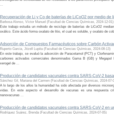
...
Recuperación de Li y Co de baterías de LiCoO2 por medio de li
Barbosa Alonso, Víctor Manuel
(
Facultad de Ciencias Químicas
,
2024-12-01
)
Este trabajo estudia un método de reciclaje de baterías de LiCoO2 mediant
oxálico. Este ácido forma oxalato de litio, el cual es soluble, y oxalato de coba
Adsorción de Compuestos Farmacéuticos sobre Carbón Activa
Ruperto Garcia, Jitzell Lupita
(
Facultad de Ciencias Químicas
,
2024-08-13
)
En este trabajo, se evaluó la adsorción de Paracetamol (PCT) y Clorfenami
carbones activados comerciales denominados Gama B (GB) y Megapol 
xerogel de ...
Producción de candidatos vacunales contra SARS-CoV-2 basad
Sánchez Gil, Mariana del Carmen
(
Facultad de Ciencias Químicas
,
2024-07-
A lo largo de los años la humanidad ha sido afectada por diversos microo
vidas. En este aspecto el desarrollo de vacunas es una respuesta crí
nanovacunas ...
Producción de candidatos vacunales contra SARS-CoV-2 en un 
Rodríguez Suárez, Brenda
(
Facultad de Ciencias Químicas
,
2024-07-05
)