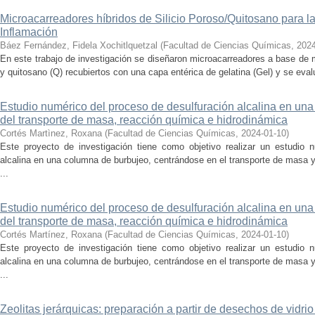
Microacarreadores híbridos de Silicio Poroso/Quitosano para la 
Inflamación
Báez Fernández, Fidela Xochitlquetzal
(
Facultad de Ciencias Químicas
,
2024
En este trabajo de investigación se diseñaron microacarreadores a base de m
y quitosano (Q) recubiertos con una capa entérica de gelatina (Gel) y se evalu
Estudio numérico del proceso de desulfuración alcalina en una
del transporte de masa, reacción química e hidrodinámica
Cortés Martìnez, Roxana
(
Facultad de Ciencias Químicas
,
2024-01-10
)
Este proyecto de investigación tiene como objetivo realizar un estudio 
alcalina en una columna de burbujeo, centrándose en el transporte de masa
...
Estudio numérico del proceso de desulfuración alcalina en una
del transporte de masa, reacción química e hidrodinámica
Cortés Martínez, Roxana
(
Facultad de Ciencias Químicas
,
2024-01-10
)
Este proyecto de investigación tiene como objetivo realizar un estudio 
alcalina en una columna de burbujeo, centrándose en el transporte de masa
...
Zeolitas jerárquicas: preparación a partir de desechos de vidrio