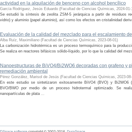
actividad en la alquilación de benceno con alcohol bencílico
García Rodríguez, Jesús Eduardo
(
Facultad de Ciencias Químicas
,
2024-01-
Se estudió la síntesis de zeolita ZSM-5 jerárquica a partir de residuos re
vidrio) y aluminio (papel aluminio), así como los efectos en cristalinidad deriv
Evaluación de la calidad del mezclado para el escalamiento de
Alba Ruíz, Maximiliano
(
Facultad de Ciencias Químicas
,
2023-08-01
)
La carbonización hidrotérmica es un proceso termoquímico para la producci
Se realiza en reactores bifásicos sólido-líquido, por lo que la calidad del me
Nanoestructuras de BiVO4/Bi2WO6 decoradas con grafeno y pla
remediación ambiental
Pérez González, Marisol de Jesús
(
Facultad de Ciencias Químicas
,
2023-08
En este estudio se sintetizaron exitosamente BiVO4 (BVO) y Bi2WO6 (
BVO/BWO por medio de un proceso hidrotermal optimizado. Se real
nanopartículas de plata ...
DSpace software
copyright © 2002-2016
DuraSpace