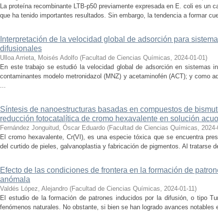
La proteína recombinante LTB-p50 previamente expresada en E. coli es un c
que ha tenido importantes resultados. Sin embargo, la tendencia a formar cue
Interpretación de la velocidad global de adsorción para siste
difusionales
Ulloa Arrieta, Moisés Adolfo
(
Facultad de Ciencias Químicas
,
2024-01-01
)
En este trabajo se estudió la velocidad global de adsorción en sistemas i
contaminantes modelo metronidazol (MNZ) y acetaminofén (ACT); y como ad
...
Síntesis de nanoestructuras basadas en compuestos de bismuto
reducción fotocatalítica de cromo hexavalente en solución acu
Fernández Jonguitud, Óscar Eduardo
(
Facultad de Ciencias Químicas
,
2024-
El cromo hexavalente, Cr(VI), es una especie tóxica que se encuentra pres
del curtido de pieles, galvanoplastia y fabricación de pigmentos. Al tratarse 
Efecto de las condiciones de frontera en la formación de patron
anómala
Valdés López, Alejandro
(
Facultad de Ciencias Químicas
,
2024-01-11
)
El estudio de la formación de patrones inducidos por la difusión, o tipo Tur
fenómenos naturales. No obstante, si bien se han logrado avances notables e