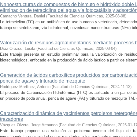
Nanoestructuras de compuestos de bismuto e hidróxido doble la
eliminación de tetraciclina del agua vía fotocatálisis y adsorció
Camacho Ventura, Daniel
(
Facultad de Ciencias Químicas
,
2025-08-08
)
La tetraciclina (TC) es un antibiótico de uso humano y veterinario, detecta
trabajo se sintetizaron, vía hidrotermal, novedosas nanoestructuras (NEs) bifu
Valorización de residuos agroalimentarios mediante procesos 
Díaz Orozco, Lucila
(
Facultad de Ciencias Químicas
,
2025-08-04
)
Este trabajo presenta un estudio preliminar para la valorización de resid
biotecnológicos, enfocado en la producción de ácido láctico a partir de siste
Generación de ácidos carboxílicos producidos por carbonizaci
penca de agave y triturado de mezquite
Rodríguez Martínez, Antonio
(
Facultad de Ciencias Químicas
,
2024-11-13
)
El proceso de Carbonización Hidrotérmica (HTC) es aplicado a un par de bi
un proceso de poda anual, penca de agave (PA) y triturado de mezquite TM, c
Caracterización dinámica de yacimientos petroleros heterogé
trazadores
Vázquez Olvera, Jorge Armando
(
Facultad de Ciencias Químicas
,
2025-01-1
Este trabajo propone una solución al problema inverso del flujo de tr
investigando la sensibilidad de los resultados a los parámetros principales q