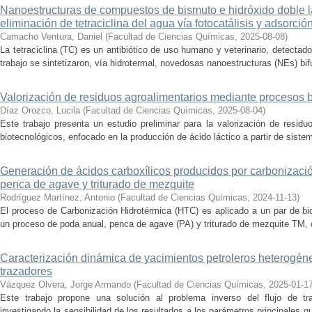
Nanoestructuras de compuestos de bismuto e hidróxido doble la
eliminación de tetraciclina del agua vía fotocatálisis y adsorció
Camacho Ventura, Daniel
(
Facultad de Ciencias Químicas
,
2025-08-08
)
La tetraciclina (TC) es un antibiótico de uso humano y veterinario, detecta
trabajo se sintetizaron, vía hidrotermal, novedosas nanoestructuras (NEs) bifu
Valorización de residuos agroalimentarios mediante procesos 
Díaz Orozco, Lucila
(
Facultad de Ciencias Químicas
,
2025-08-04
)
Este trabajo presenta un estudio preliminar para la valorización de resid
biotecnológicos, enfocado en la producción de ácido láctico a partir de siste
Generación de ácidos carboxílicos producidos por carbonizaci
penca de agave y triturado de mezquite
Rodríguez Martínez, Antonio
(
Facultad de Ciencias Químicas
,
2024-11-13
)
El proceso de Carbonización Hidrotérmica (HTC) es aplicado a un par de bi
un proceso de poda anual, penca de agave (PA) y triturado de mezquite TM, c
Caracterización dinámica de yacimientos petroleros heterogé
trazadores
Vázquez Olvera, Jorge Armando
(
Facultad de Ciencias Químicas
,
2025-01-1
Este trabajo propone una solución al problema inverso del flujo de tr
investigando la sensibilidad de los resultados a los parámetros principales q