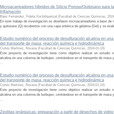
Microacarreadores híbridos de Silicio Poroso/Quitosano para la 
Inflamación
Báez Fernández, Fidela Xochitlquetzal
(
Facultad de Ciencias Químicas
,
2024
En este trabajo de investigación se diseñaron microacarreadores a base de m
y quitosano (Q) recubiertos con una capa entérica de gelatina (Gel) y se evalu
Estudio numérico del proceso de desulfuración alcalina en una
del transporte de masa, reacción química e hidrodinámica
Cortés Martìnez, Roxana
(
Facultad de Ciencias Químicas
,
2024-01-10
)
Este proyecto de investigación tiene como objetivo realizar un estudio 
alcalina en una columna de burbujeo, centrándose en el transporte de masa
...
Estudio numérico del proceso de desulfuración alcalina en una
del transporte de masa, reacción química e hidrodinámica
Cortés Martínez, Roxana
(
Facultad de Ciencias Químicas
,
2024-01-10
)
Este proyecto de investigación tiene como objetivo realizar un estudio 
alcalina en una columna de burbujeo, centrándose en el transporte de masa
...
Zeolitas jerárquicas: preparación a partir de desechos de vidrio