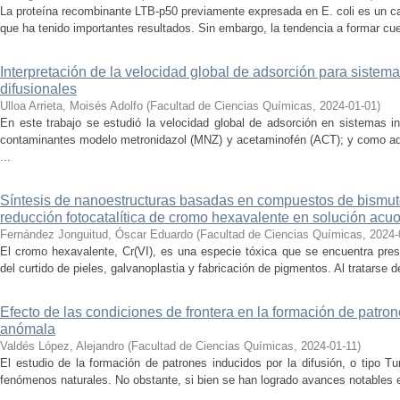
La proteína recombinante LTB-p50 previamente expresada en E. coli es un c
que ha tenido importantes resultados. Sin embargo, la tendencia a formar cue
Interpretación de la velocidad global de adsorción para siste
difusionales
Ulloa Arrieta, Moisés Adolfo
(
Facultad de Ciencias Químicas
,
2024-01-01
)
En este trabajo se estudió la velocidad global de adsorción en sistemas i
contaminantes modelo metronidazol (MNZ) y acetaminofén (ACT); y como ad
...
Síntesis de nanoestructuras basadas en compuestos de bismuto
reducción fotocatalítica de cromo hexavalente en solución acu
Fernández Jonguitud, Óscar Eduardo
(
Facultad de Ciencias Químicas
,
2024-
El cromo hexavalente, Cr(VI), es una especie tóxica que se encuentra pres
del curtido de pieles, galvanoplastia y fabricación de pigmentos. Al tratarse 
Efecto de las condiciones de frontera en la formación de patron
anómala
Valdés López, Alejandro
(
Facultad de Ciencias Químicas
,
2024-01-11
)
El estudio de la formación de patrones inducidos por la difusión, o tipo Tur
fenómenos naturales. No obstante, si bien se han logrado avances notables e