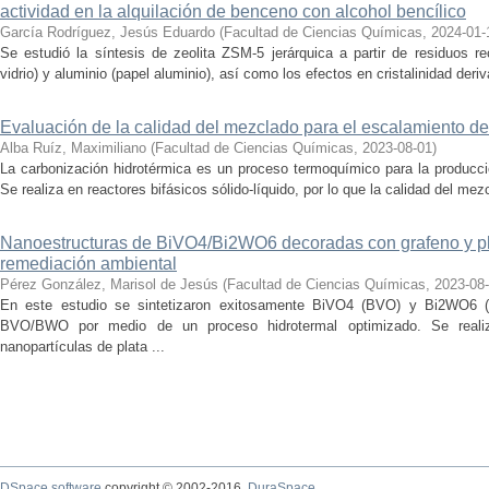
actividad en la alquilación de benceno con alcohol bencílico
García Rodríguez, Jesús Eduardo
(
Facultad de Ciencias Químicas
,
2024-01-
Se estudió la síntesis de zeolita ZSM-5 jerárquica a partir de residuos re
vidrio) y aluminio (papel aluminio), así como los efectos en cristalinidad deriv
Evaluación de la calidad del mezclado para el escalamiento de
Alba Ruíz, Maximiliano
(
Facultad de Ciencias Químicas
,
2023-08-01
)
La carbonización hidrotérmica es un proceso termoquímico para la producci
Se realiza en reactores bifásicos sólido-líquido, por lo que la calidad del me
Nanoestructuras de BiVO4/Bi2WO6 decoradas con grafeno y pla
remediación ambiental
Pérez González, Marisol de Jesús
(
Facultad de Ciencias Químicas
,
2023-08
En este estudio se sintetizaron exitosamente BiVO4 (BVO) y Bi2WO6 (
BVO/BWO por medio de un proceso hidrotermal optimizado. Se real
nanopartículas de plata ...
DSpace software
copyright © 2002-2016
DuraSpace