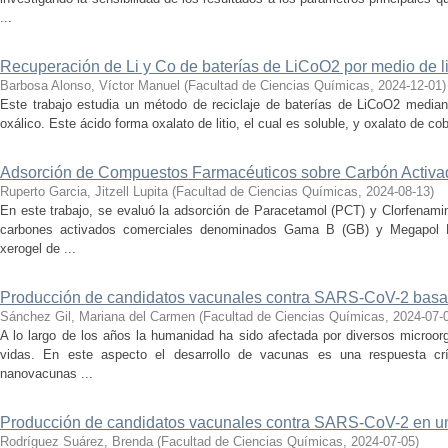
...
Recuperación de Li y Co de baterías de LiCoO2 por medio de li
Barbosa Alonso, Víctor Manuel
(
Facultad de Ciencias Químicas
,
2024-12-01
)
Este trabajo estudia un método de reciclaje de baterías de LiCoO2 mediant
oxálico. Este ácido forma oxalato de litio, el cual es soluble, y oxalato de coba
Adsorción de Compuestos Farmacéuticos sobre Carbón Activa
Ruperto Garcia, Jitzell Lupita
(
Facultad de Ciencias Químicas
,
2024-08-13
)
En este trabajo, se evaluó la adsorción de Paracetamol (PCT) y Clorfenami
carbones activados comerciales denominados Gama B (GB) y Megapol 
xerogel de ...
Producción de candidatos vacunales contra SARS-CoV-2 basad
Sánchez Gil, Mariana del Carmen
(
Facultad de Ciencias Químicas
,
2024-07-
A lo largo de los años la humanidad ha sido afectada por diversos microo
vidas. En este aspecto el desarrollo de vacunas es una respuesta crí
nanovacunas ...
Producción de candidatos vacunales contra SARS-CoV-2 en un 
Rodríguez Suárez, Brenda
(
Facultad de Ciencias Químicas
,
2024-07-05
)