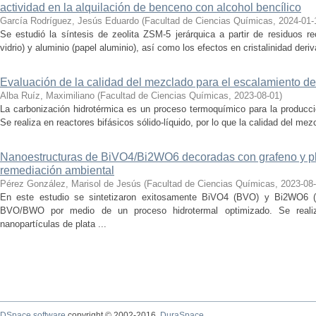
actividad en la alquilación de benceno con alcohol bencílico
García Rodríguez, Jesús Eduardo
(
Facultad de Ciencias Químicas
,
2024-01-
Se estudió la síntesis de zeolita ZSM-5 jerárquica a partir de residuos re
vidrio) y aluminio (papel aluminio), así como los efectos en cristalinidad deriv
Evaluación de la calidad del mezclado para el escalamiento de
Alba Ruíz, Maximiliano
(
Facultad de Ciencias Químicas
,
2023-08-01
)
La carbonización hidrotérmica es un proceso termoquímico para la producci
Se realiza en reactores bifásicos sólido-líquido, por lo que la calidad del me
Nanoestructuras de BiVO4/Bi2WO6 decoradas con grafeno y pla
remediación ambiental
Pérez González, Marisol de Jesús
(
Facultad de Ciencias Químicas
,
2023-08
En este estudio se sintetizaron exitosamente BiVO4 (BVO) y Bi2WO6 (
BVO/BWO por medio de un proceso hidrotermal optimizado. Se real
nanopartículas de plata ...
DSpace software
copyright © 2002-2016
DuraSpace