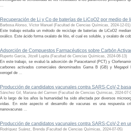
...
Recuperación de Li y Co de baterías de LiCoO2 por medio de li
Barbosa Alonso, Víctor Manuel
(
Facultad de Ciencias Químicas
,
2024-12-01
)
Este trabajo estudia un método de reciclaje de baterías de LiCoO2 mediant
oxálico. Este ácido forma oxalato de litio, el cual es soluble, y oxalato de coba
Adsorción de Compuestos Farmacéuticos sobre Carbón Activa
Ruperto Garcia, Jitzell Lupita
(
Facultad de Ciencias Químicas
,
2024-08-13
)
En este trabajo, se evaluó la adsorción de Paracetamol (PCT) y Clorfenami
carbones activados comerciales denominados Gama B (GB) y Megapol 
xerogel de ...
Producción de candidatos vacunales contra SARS-CoV-2 basad
Sánchez Gil, Mariana del Carmen
(
Facultad de Ciencias Químicas
,
2024-07-
A lo largo de los años la humanidad ha sido afectada por diversos microo
vidas. En este aspecto el desarrollo de vacunas es una respuesta crí
nanovacunas ...
Producción de candidatos vacunales contra SARS-CoV-2 en un 
Rodríguez Suárez, Brenda
(
Facultad de Ciencias Químicas
,
2024-07-05
)