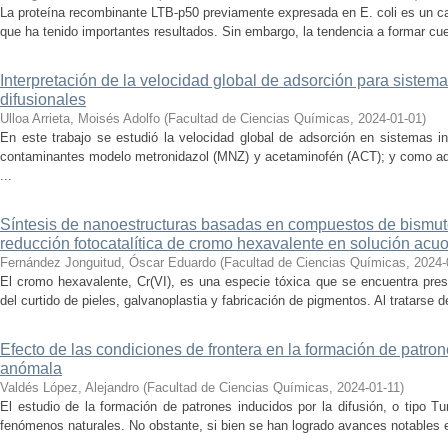
La proteína recombinante LTB-p50 previamente expresada en E. coli es un c
que ha tenido importantes resultados. Sin embargo, la tendencia a formar cue
Interpretación de la velocidad global de adsorción para siste
difusionales
Ulloa Arrieta, Moisés Adolfo
(
Facultad de Ciencias Químicas
,
2024-01-01
)
En este trabajo se estudió la velocidad global de adsorción en sistemas i
contaminantes modelo metronidazol (MNZ) y acetaminofén (ACT); y como ad
...
Síntesis de nanoestructuras basadas en compuestos de bismuto
reducción fotocatalítica de cromo hexavalente en solución acu
Fernández Jonguitud, Óscar Eduardo
(
Facultad de Ciencias Químicas
,
2024-
El cromo hexavalente, Cr(VI), es una especie tóxica que se encuentra pres
del curtido de pieles, galvanoplastia y fabricación de pigmentos. Al tratarse 
Efecto de las condiciones de frontera en la formación de patron
anómala
Valdés López, Alejandro
(
Facultad de Ciencias Químicas
,
2024-01-11
)
El estudio de la formación de patrones inducidos por la difusión, o tipo Tur
fenómenos naturales. No obstante, si bien se han logrado avances notables e