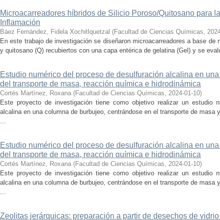
Microacarreadores híbridos de Silicio Poroso/Quitosano para la 
Inflamación
Báez Fernández, Fidela Xochitlquetzal
(
Facultad de Ciencias Químicas
,
2024
En este trabajo de investigación se diseñaron microacarreadores a base de m
y quitosano (Q) recubiertos con una capa entérica de gelatina (Gel) y se evalu
Estudio numérico del proceso de desulfuración alcalina en una
del transporte de masa, reacción química e hidrodinámica
Cortés Martìnez, Roxana
(
Facultad de Ciencias Químicas
,
2024-01-10
)
Este proyecto de investigación tiene como objetivo realizar un estudio 
alcalina en una columna de burbujeo, centrándose en el transporte de masa
...
Estudio numérico del proceso de desulfuración alcalina en una
del transporte de masa, reacción química e hidrodinámica
Cortés Martínez, Roxana
(
Facultad de Ciencias Químicas
,
2024-01-10
)
Este proyecto de investigación tiene como objetivo realizar un estudio 
alcalina en una columna de burbujeo, centrándose en el transporte de masa
...
Zeolitas jerárquicas: preparación a partir de desechos de vidrio