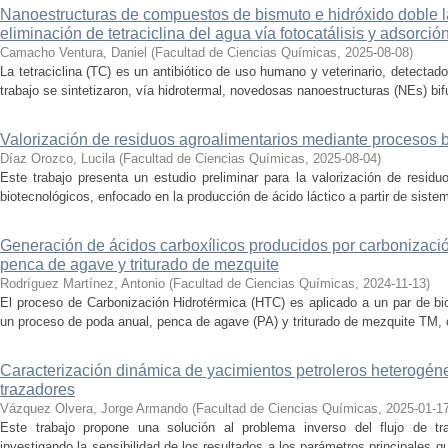
Nanoestructuras de compuestos de bismuto e hidróxido doble la
eliminación de tetraciclina del agua vía fotocatálisis y adsorció
Camacho Ventura, Daniel
(
Facultad de Ciencias Químicas
,
2025-08-08
)
La tetraciclina (TC) es un antibiótico de uso humano y veterinario, detecta
trabajo se sintetizaron, vía hidrotermal, novedosas nanoestructuras (NEs) bifu
Valorización de residuos agroalimentarios mediante procesos 
Díaz Orozco, Lucila
(
Facultad de Ciencias Químicas
,
2025-08-04
)
Este trabajo presenta un estudio preliminar para la valorización de resid
biotecnológicos, enfocado en la producción de ácido láctico a partir de siste
Generación de ácidos carboxílicos producidos por carbonizaci
penca de agave y triturado de mezquite
Rodríguez Martínez, Antonio
(
Facultad de Ciencias Químicas
,
2024-11-13
)
El proceso de Carbonización Hidrotérmica (HTC) es aplicado a un par de bi
un proceso de poda anual, penca de agave (PA) y triturado de mezquite TM, c
Caracterización dinámica de yacimientos petroleros heterogé
trazadores
Vázquez Olvera, Jorge Armando
(
Facultad de Ciencias Químicas
,
2025-01-1
Este trabajo propone una solución al problema inverso del flujo de tr
investigando la sensibilidad de los resultados a los parámetros principales q