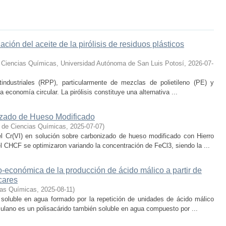
ción del aceite de la pirólisis de residuos plásticos
 Ciencias Químicas, Universidad Autónoma de San Luis Potosí
,
2026-07-
industriales (RPP), particularmente de mezclas de polietileno (PE) y
a economía circular. La pirólisis constituye una alternativa ...
izado de Hueso Modificado
 de Ciencias Químicas
,
2025-07-07
)
el Cr(VI) en solución sobre carbonizado de hueso modificado con Hierro
 CHCF se optimizaron variando la concentración de FeCl3, siendo la ...
co-económica de la producción de ácido málico a partir de
cares
ias Químicas
,
2025-08-11
)
 soluble en agua formado por la repetición de unidades de ácido málico
lulano es un polisacárido también soluble en agua compuesto por ...