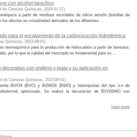
eno con alcohol bencílico
d de Ciencias Químicas
,
2024-01-17
)
rárquica a partir de residuos reciclados de silicio amorfo (botellas de
 los efectos en cristalinidad derivados de los diferentes ...
ado para el escalamiento de la carbonización hidrotérmica
ias Químicas
,
2023-08-01
)
so termoquímico para la producción de hidrocarbón a partir de biomasa.
uido, por lo que la calidad del mezclado es fundamental para su ...
ecoradas con grafeno y plata y su aplicación en
ad de Ciencias Químicas
,
2023-08-01
)
samente BiVO4 (BVO) y Bi2WO6 (BWO) y heterojuntas del tipo n-n de
rotermal optimizado. Se realizó la decoración de BVO/BWO con
View more
aSpace