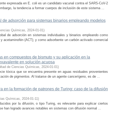
ente expresada en E. coli es un candidato vacunal contra el SARS-CoV-2
embargo, la tendencia a formar cuerpos de inclusión de este sistema ...
bal de adsorción para sistemas binarios empleando modelos
iencias Químicas
,
2024-01-01
)
global de adsorción en sistemas individuales y binarios empleando como
y acetaminofén (ACT); y como adsorbente un carbón activado comercial
s en compuestos de bismuto y su aplicación en la
hexavalente en solución acuosa
ltad de Ciencias Químicas
,
2024-01-01
)
ecie tóxica que se encuentra presente en aguas residuales provenientes
icación de pigmentos. Al tratarse de un agente cancerígeno, es de ...
ra en la formación de patrones de Turing: caso de la difusión
cias Químicas
,
2024-01-11
)
ucidos por la difusión, o tipo Turing, es relevante para explicar ciertos
se han logrado avances notables en sistemas con difusión normal ...