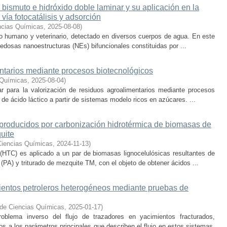
ismuto e hidróxido doble laminar y su aplicación en la
 vía fotocatálisis y adsorción
ncias Químicas
,
2025-08-08
)
uso humano y veterinario, detectado en diversos cuerpos de agua. En este
ovedosas nanoestructuras (NEs) bifuncionales constituidas por ...
ntarios mediante procesos biotecnológicos
 Químicas
,
2025-08-04
)
ar para la valorización de residuos agroalimentarios mediante procesos
de ácido láctico a partir de sistemas modelo ricos en azúcares. ...
 producidos por carbonización hidrotérmica de biomasas de
uite
Ciencias Químicas
,
2024-11-13
)
(HTC) es aplicado a un par de biomasas lignocelulósicas resultantes de
PA) y triturado de mezquite TM, con el objeto de obtener ácidos ...
ientos petroleros heterogéneos mediante pruebas de
 de Ciencias Químicas
,
2025-01-17
)
oblema inverso del flujo de trazadores en yacimientos fracturados,
dos a los parámetros principales que describen el flujo en estos sistemas.