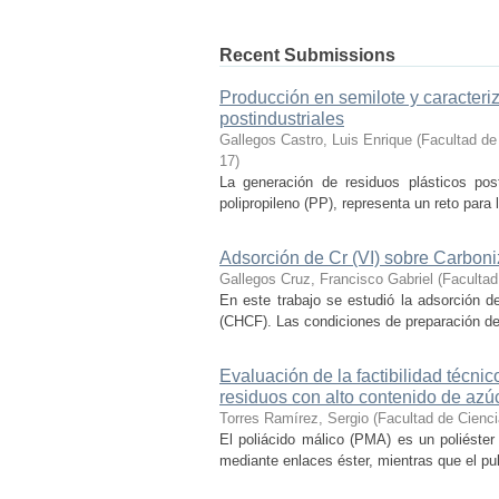
Recent Submissions
Producción en semilote y caracteriza
postindustriales
Gallegos Castro, Luis Enrique
(
Facultad de
17
)
La generación de residuos plásticos post
polipropileno (PP), representa un reto para l
Adsorción de Cr (VI) sobre Carbon
Gallegos Cruz, Francisco Gabriel
(
Facultad
En este trabajo se estudió la adsorción d
(CHCF). Las condiciones de preparación del
Evaluación de la factibilidad técni
residuos con alto contenido de azú
Torres Ramírez, Sergio
(
Facultad de Cienc
El poliácido málico (PMA) es un poliéster
mediante enlaces éster, mientras que el pu