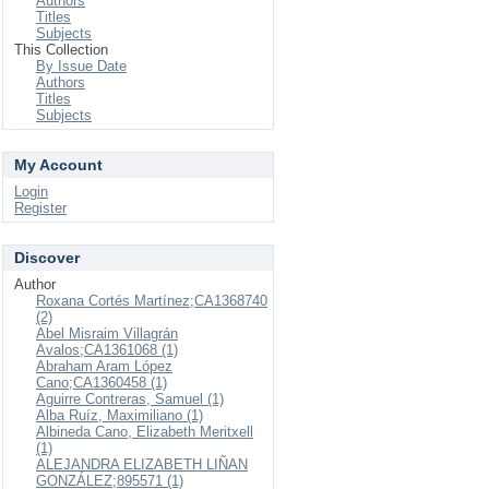
Authors
Titles
Subjects
This Collection
By Issue Date
Authors
Titles
Subjects
My Account
Login
Register
Discover
Author
Roxana Cortés Martínez;CA1368740
(2)
Abel Misraim Villagrán
Avalos;CA1361068 (1)
Abraham Aram López
Cano;CA1360458 (1)
Aguirre Contreras, Samuel (1)
Alba Ruíz, Maximiliano (1)
Albineda Cano, Elizabeth Meritxell
(1)
ALEJANDRA ELIZABETH LIÑAN
GONZÁLEZ;895571 (1)