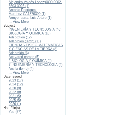
Alejandro Valdés López;0000-0002-
8503-3025 (1)
Antonio Rodríguez
Martínez;CA1379399 (1)
Arroyo Ibarra, Luis Arturo (1)
... View More
Subject
INGENIERÍA Y TECNOLOGÍA (46)
BIOLOGÍA Y QUIMICA (18)
Adsorption (12)
Adsorción (lemb) (11)
CIENCIAS FÍSICO MATEMATICAS
Y CIENCIAS DE LA TIERRA (8)
Adsorción (6)
Activated carbon (5)
2 BIOLOGÍA Y QUIMICA (4)
7 INGENIERÍA Y TECNOLOGÍA (4)
Arcilla (lemb) (4)
... View More
Date Issued
2023 (17)
2024 (12)
2020 (9)
2022 (8)
2021 (5)
2025 (5)
2026 (1)
Has File(s)
Yes (57)