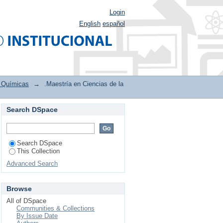
Login
English
español
s Químicas
→
.Maestría en Ciencias de la
Search DSpace
Search DSpace
This Collection
Advanced Search
Browse
All of DSpace
Communities & Collections
By Issue Date