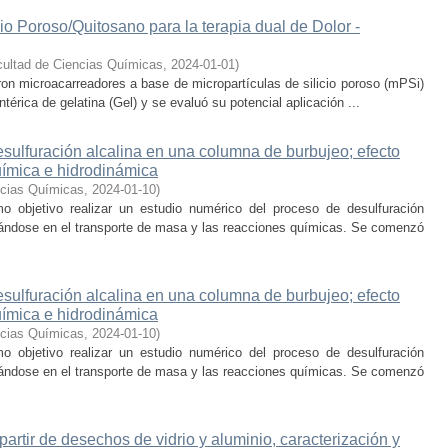
io Poroso/Quitosano para la terapia dual de Dolor -
ultad de Ciencias Químicas
,
2024-01-01
)
ron microacarreadores a base de micropartículas de silicio poroso (mPSi)
térica de gelatina (Gel) y se evaluó su potencial aplicación ...
sulfuración alcalina en una columna de burbujeo; efecto
uímica e hidrodinámica
ncias Químicas
,
2024-01-10
)
o objetivo realizar un estudio numérico del proceso de desulfuración
rándose en el transporte de masa y las reacciones químicas. Se comenzó
sulfuración alcalina en una columna de burbujeo; efecto
uímica e hidrodinámica
ncias Químicas
,
2024-01-10
)
o objetivo realizar un estudio numérico del proceso de desulfuración
rándose en el transporte de masa y las reacciones químicas. Se comenzó
partir de desechos de vidrio y aluminio, caracterización y