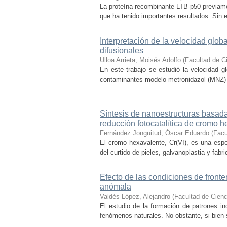
La proteína recombinante LTB-p50 previam
que ha tenido importantes resultados. Sin 
Interpretación de la velocidad glo
difusionales
Ulloa Arrieta, Moisés Adolfo
(
Facultad de C
En este trabajo se estudió la velocidad 
contaminantes modelo metronidazol (MNZ) 
...
Síntesis de nanoestructuras basada
reducción fotocatalítica de cromo 
Fernández Jonguitud, Óscar Eduardo
(
Facu
El cromo hexavalente, Cr(VI), es una esp
del curtido de pieles, galvanoplastia y fabr
Efecto de las condiciones de fronte
anómala
Valdés López, Alejandro
(
Facultad de Cien
El estudio de la formación de patrones ind
fenómenos naturales. No obstante, si bien 