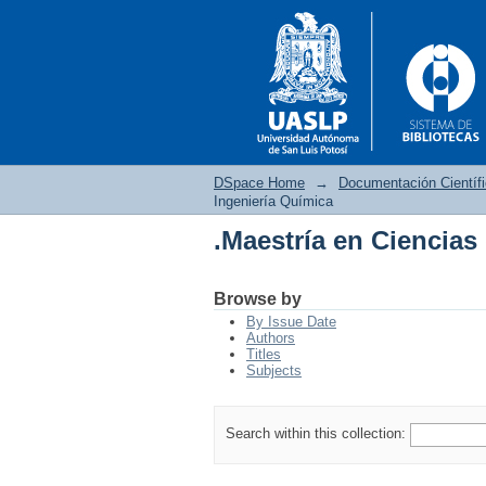
DSpace Home
→
Documentación Científ
Ingeniería Química
.Maestría en Ciencias
.Maestría en Ciencias
Browse by
By Issue Date
Authors
Titles
Subjects
Search within this collection: