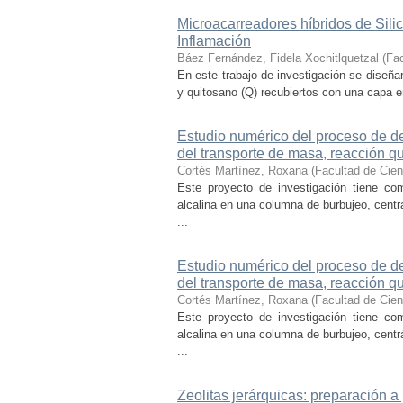
Microacarreadores híbridos de Silic
Inflamación
Báez Fernández, Fidela Xochitlquetzal
(
Fac
En este trabajo de investigación se diseña
y quitosano (Q) recubiertos con una capa en
Estudio numérico del proceso de de
del transporte de masa, reacción q
Cortés Martìnez, Roxana
(
Facultad de Cie
Este proyecto de investigación tiene com
alcalina en una columna de burbujeo, cent
...
Estudio numérico del proceso de de
del transporte de masa, reacción q
Cortés Martínez, Roxana
(
Facultad de Cie
Este proyecto de investigación tiene com
alcalina en una columna de burbujeo, cent
...
Zeolitas jerárquicas: preparación a 