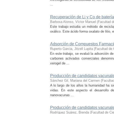
...
Recuperación de Li y Co de batería
Barbosa Alonso, Víctor Manuel
(
Facultad d
Este trabajo estudia un método de recicl
oxálico. Este ácido forma oxalato de litio, e
Adsorción de Compuestos Farmacéu
Ruperto Garcia, Jitzell Lupita
(
Facultad de
En este trabajo, se evaluó la adsorción d
carbones activados comerciales denom
xerogel de ...
Producción de candidatos vacunal
Sánchez Gil, Mariana del Carmen
(
Faculta
A lo largo de los años la humanidad ha s
vidas. En este aspecto el desarrollo d
nanovacunas ...
Producción de candidatos vacunale
Rodríguez Suárez, Brenda
(
Facultad de Ci