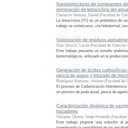
Nanoestructuras de compuestos de b
eliminación de tetraciclina del agua
Camacho Ventura, Daniel
(
Facultad de Cie
La tetraciclina (TC) es un antibiótico de 
trabajo se sintetizaron, vía hidrotermal, n
Valorización de residuos agroalime
Díaz Orozco, Lucila
(
Facultad de Ciencias
Este trabajo presenta un estudio prelimin
biotecnológicos, enfocado en la producción 
Generación de ácidos carboxílicos
penca de agave y triturado de mezq
Rodríguez Martínez, Antonio
(
Facultad de 
El proceso de Carbonización Hidrotérmica 
un proceso de poda anual, penca de agave (
Caracterización dinámica de yacim
trazadores
Vázquez Olvera, Jorge Armando
(
Facultad
Este trabajo propone una solución al pr
investigando la sensibilidad de los resulta