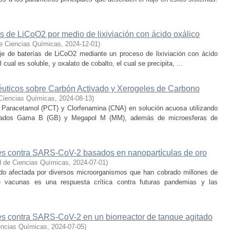
s de LiCoO2 por medio de lixiviación con ácido oxálico
e Ciencias Químicas
,
2024-12-01
)
aje de baterías de LiCoO2 mediante un proceso de lixiviación con ácido
l cual es soluble, y oxalato de cobalto, el cual se precipita, ...
ticos sobre Carbón Activado y Xerogeles de Carbono
 Ciencias Químicas
,
2024-08-13
)
e Paracetamol (PCT) y Clorfenamina (CNA) en solución acuosa utilizando
inados Gama B (GB) y Megapol M (MM), además de microesferas de
es contra SARS-CoV-2 basados en nanopartículas de oro
d de Ciencias Químicas
,
2024-07-01
)
ido afectada por diversos microorganismos que han cobrado millones de
e vacunas es una respuesta crítica contra futuras pandemias y las
s contra SARS-CoV-2 en un biorreactor de tanque agitado
encias Químicas
,
2024-07-05
)