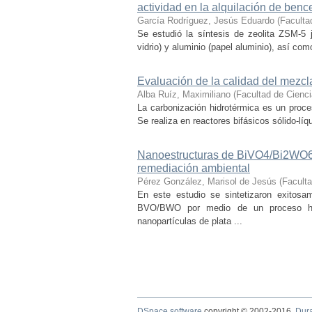
actividad en la alquilación de benc
García Rodríguez, Jesús Eduardo
(
Faculta
Se estudió la síntesis de zeolita ZSM-5 je
vidrio) y aluminio (papel aluminio), así como
Evaluación de la calidad del mezcl
Alba Ruíz, Maximiliano
(
Facultad de Cienc
La carbonización hidrotérmica es un proce
Se realiza en reactores bifásicos sólido-líq
Nanoestructuras de BiVO4/Bi2WO6 d
remediación ambiental
Pérez González, Marisol de Jesús
(
Facult
En este estudio se sintetizaron exito
BVO/BWO por medio de un proceso hid
nanopartículas de plata ...
DSpace software
copyright © 2002-2016
Dur