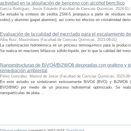
actividad en la alquilación de benceno con alcohol bencílico
García Rodríguez, Jesús Eduardo
(
Facultad de Ciencias Químicas
,
2024-01-
Se estudió la síntesis de zeolita ZSM-5 jerárquica a partir de residuos re
vidrio) y aluminio (papel aluminio), así como los efectos en cristalinidad deriv
Evaluación de la calidad del mezclado para el escalamiento de
Alba Ruíz, Maximiliano
(
Facultad de Ciencias Químicas
,
2023-08-01
)
La carbonización hidrotérmica es un proceso termoquímico para la producci
Se realiza en reactores bifásicos sólido-líquido, por lo que la calidad del me
Nanoestructuras de BiVO4/Bi2WO6 decoradas con grafeno y pla
remediación ambiental
Pérez González, Marisol de Jesús
(
Facultad de Ciencias Químicas
,
2023-08
En este estudio se sintetizaron exitosamente BiVO4 (BVO) y Bi2WO6 (
BVO/BWO por medio de un proceso hidrotermal optimizado. Se real
nanopartículas de plata ...
DSpace software
copyright © 2002-2016
DuraSpace