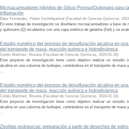
Microacarreadores híbridos de Silicio Poroso/Quitosano para la 
Inflamación
Báez Fernández, Fidela Xochitlquetzal
(
Facultad de Ciencias Químicas
,
2024
En este trabajo de investigación se diseñaron microacarreadores a base de m
y quitosano (Q) recubiertos con una capa entérica de gelatina (Gel) y se evalu
Estudio numérico del proceso de desulfuración alcalina en una
del transporte de masa, reacción química e hidrodinámica
Cortés Martìnez, Roxana
(
Facultad de Ciencias Químicas
,
2024-01-10
)
Este proyecto de investigación tiene como objetivo realizar un estudio 
alcalina en una columna de burbujeo, centrándose en el transporte de masa
...
Estudio numérico del proceso de desulfuración alcalina en una
del transporte de masa, reacción química e hidrodinámica
Cortés Martínez, Roxana
(
Facultad de Ciencias Químicas
,
2024-01-10
)
Este proyecto de investigación tiene como objetivo realizar un estudio 
alcalina en una columna de burbujeo, centrándose en el transporte de masa
...
Zeolitas jerárquicas: preparación a partir de desechos de vidrio