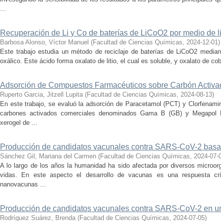
...
Recuperación de Li y Co de baterías de LiCoO2 por medio de li
Barbosa Alonso, Víctor Manuel
(
Facultad de Ciencias Químicas
,
2024-12-01
)
Este trabajo estudia un método de reciclaje de baterías de LiCoO2 mediant
oxálico. Este ácido forma oxalato de litio, el cual es soluble, y oxalato de coba
Adsorción de Compuestos Farmacéuticos sobre Carbón Activa
Ruperto Garcia, Jitzell Lupita
(
Facultad de Ciencias Químicas
,
2024-08-13
)
En este trabajo, se evaluó la adsorción de Paracetamol (PCT) y Clorfenami
carbones activados comerciales denominados Gama B (GB) y Megapol 
xerogel de ...
Producción de candidatos vacunales contra SARS-CoV-2 basad
Sánchez Gil, Mariana del Carmen
(
Facultad de Ciencias Químicas
,
2024-07-
A lo largo de los años la humanidad ha sido afectada por diversos microo
vidas. En este aspecto el desarrollo de vacunas es una respuesta crí
nanovacunas ...
Producción de candidatos vacunales contra SARS-CoV-2 en un 
Rodríguez Suárez, Brenda
(
Facultad de Ciencias Químicas
,
2024-07-05
)