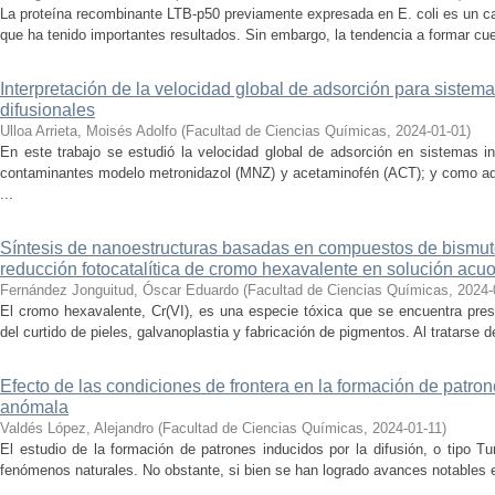
La proteína recombinante LTB-p50 previamente expresada en E. coli es un c
que ha tenido importantes resultados. Sin embargo, la tendencia a formar cue
Interpretación de la velocidad global de adsorción para siste
difusionales
Ulloa Arrieta, Moisés Adolfo
(
Facultad de Ciencias Químicas
,
2024-01-01
)
En este trabajo se estudió la velocidad global de adsorción en sistemas i
contaminantes modelo metronidazol (MNZ) y acetaminofén (ACT); y como ad
...
Síntesis de nanoestructuras basadas en compuestos de bismuto
reducción fotocatalítica de cromo hexavalente en solución acu
Fernández Jonguitud, Óscar Eduardo
(
Facultad de Ciencias Químicas
,
2024-
El cromo hexavalente, Cr(VI), es una especie tóxica que se encuentra pres
del curtido de pieles, galvanoplastia y fabricación de pigmentos. Al tratarse 
Efecto de las condiciones de frontera en la formación de patron
anómala
Valdés López, Alejandro
(
Facultad de Ciencias Químicas
,
2024-01-11
)
El estudio de la formación de patrones inducidos por la difusión, o tipo Tur
fenómenos naturales. No obstante, si bien se han logrado avances notables e