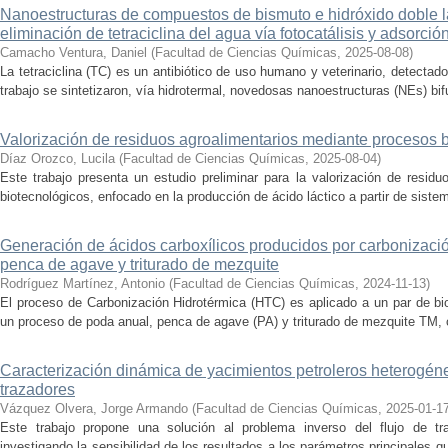
Nanoestructuras de compuestos de bismuto e hidróxido doble la
eliminación de tetraciclina del agua vía fotocatálisis y adsorció
Camacho Ventura, Daniel
(
Facultad de Ciencias Químicas
,
2025-08-08
)
La tetraciclina (TC) es un antibiótico de uso humano y veterinario, detecta
trabajo se sintetizaron, vía hidrotermal, novedosas nanoestructuras (NEs) bifu
Valorización de residuos agroalimentarios mediante procesos 
Díaz Orozco, Lucila
(
Facultad de Ciencias Químicas
,
2025-08-04
)
Este trabajo presenta un estudio preliminar para la valorización de resid
biotecnológicos, enfocado en la producción de ácido láctico a partir de siste
Generación de ácidos carboxílicos producidos por carbonizaci
penca de agave y triturado de mezquite
Rodríguez Martínez, Antonio
(
Facultad de Ciencias Químicas
,
2024-11-13
)
El proceso de Carbonización Hidrotérmica (HTC) es aplicado a un par de bi
un proceso de poda anual, penca de agave (PA) y triturado de mezquite TM, c
Caracterización dinámica de yacimientos petroleros heterogé
trazadores
Vázquez Olvera, Jorge Armando
(
Facultad de Ciencias Químicas
,
2025-01-1
Este trabajo propone una solución al problema inverso del flujo de tr
investigando la sensibilidad de los resultados a los parámetros principales q