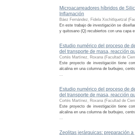
Microacarreadores híbridos de Silic
Inflamación
Báez Fernández, Fidela Xochitlquetzal
(
Fac
En este trabajo de investigación se diseña
y quitosano (Q) recubiertos con una capa en
Estudio numérico del proceso de de
del transporte de masa, reacción q
Cortés Martìnez, Roxana
(
Facultad de Cie
Este proyecto de investigación tiene com
alcalina en una columna de burbujeo, cent
...
Estudio numérico del proceso de de
del transporte de masa, reacción q
Cortés Martínez, Roxana
(
Facultad de Cie
Este proyecto de investigación tiene com
alcalina en una columna de burbujeo, cent
...
Zeolitas jerárquicas: preparación a 