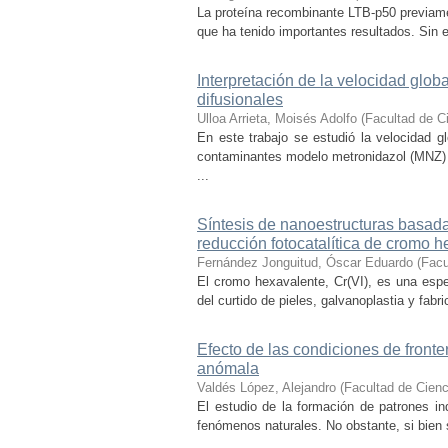
La proteína recombinante LTB-p50 previam
que ha tenido importantes resultados. Sin 
Interpretación de la velocidad glo
difusionales
Ulloa Arrieta, Moisés Adolfo
(
Facultad de C
En este trabajo se estudió la velocidad 
contaminantes modelo metronidazol (MNZ) 
...
Síntesis de nanoestructuras basada
reducción fotocatalítica de cromo 
Fernández Jonguitud, Óscar Eduardo
(
Facu
El cromo hexavalente, Cr(VI), es una esp
del curtido de pieles, galvanoplastia y fabr
Efecto de las condiciones de fronte
anómala
Valdés López, Alejandro
(
Facultad de Cien
El estudio de la formación de patrones ind
fenómenos naturales. No obstante, si bien 