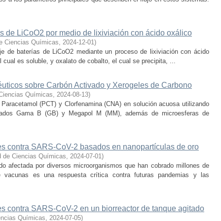
s de LiCoO2 por medio de lixiviación con ácido oxálico
e Ciencias Químicas
,
2024-12-01
)
aje de baterías de LiCoO2 mediante un proceso de lixiviación con ácido
l cual es soluble, y oxalato de cobalto, el cual se precipita, ...
ticos sobre Carbón Activado y Xerogeles de Carbono
 Ciencias Químicas
,
2024-08-13
)
e Paracetamol (PCT) y Clorfenamina (CNA) en solución acuosa utilizando
inados Gama B (GB) y Megapol M (MM), además de microesferas de
es contra SARS-CoV-2 basados en nanopartículas de oro
d de Ciencias Químicas
,
2024-07-01
)
ido afectada por diversos microorganismos que han cobrado millones de
e vacunas es una respuesta crítica contra futuras pandemias y las
s contra SARS-CoV-2 en un biorreactor de tanque agitado
encias Químicas
,
2024-07-05
)