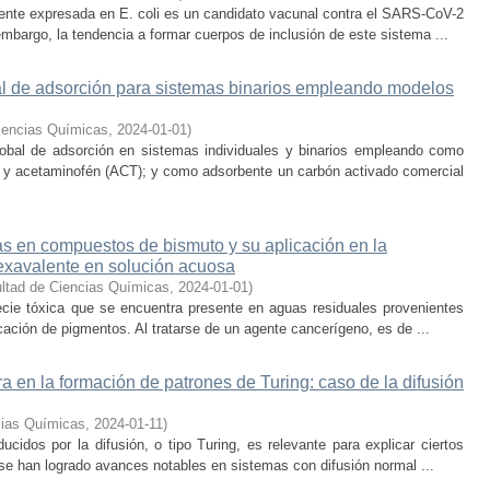
ente expresada en E. coli es un candidato vacunal contra el SARS-CoV-2
embargo, la tendencia a formar cuerpos de inclusión de este sistema ...
bal de adsorción para sistemas binarios empleando modelos
iencias Químicas
,
2024-01-01
)
global de adsorción en sistemas individuales y binarios empleando como
y acetaminofén (ACT); y como adsorbente un carbón activado comercial
s en compuestos de bismuto y su aplicación en la
hexavalente en solución acuosa
ltad de Ciencias Químicas
,
2024-01-01
)
ecie tóxica que se encuentra presente en aguas residuales provenientes
icación de pigmentos. Al tratarse de un agente cancerígeno, es de ...
ra en la formación de patrones de Turing: caso de la difusión
cias Químicas
,
2024-01-11
)
ucidos por la difusión, o tipo Turing, es relevante para explicar ciertos
se han logrado avances notables en sistemas con difusión normal ...