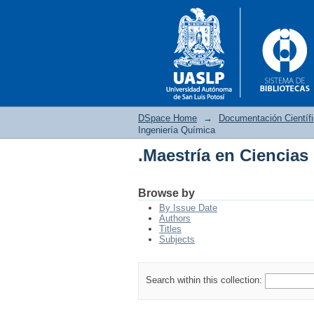
DSpace Home
→
Documentación Científ
Ingeniería Química
.Maestría en Ciencias
.Maestría en Ciencias
Browse by
By Issue Date
Authors
Titles
Subjects
Search within this collection: