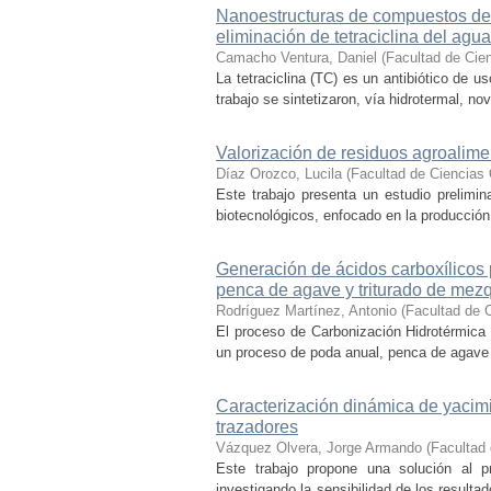
Nanoestructuras de compuestos de b
eliminación de tetraciclina del agua
Camacho Ventura, Daniel
(
Facultad de Cie
La tetraciclina (TC) es un antibiótico de 
trabajo se sintetizaron, vía hidrotermal, n
Valorización de residuos agroalime
Díaz Orozco, Lucila
(
Facultad de Ciencias
Este trabajo presenta un estudio prelimin
biotecnológicos, enfocado en la producción 
Generación de ácidos carboxílicos
penca de agave y triturado de mezq
Rodríguez Martínez, Antonio
(
Facultad de 
El proceso de Carbonización Hidrotérmica 
un proceso de poda anual, penca de agave (
Caracterización dinámica de yacim
trazadores
Vázquez Olvera, Jorge Armando
(
Facultad
Este trabajo propone una solución al pr
investigando la sensibilidad de los resulta