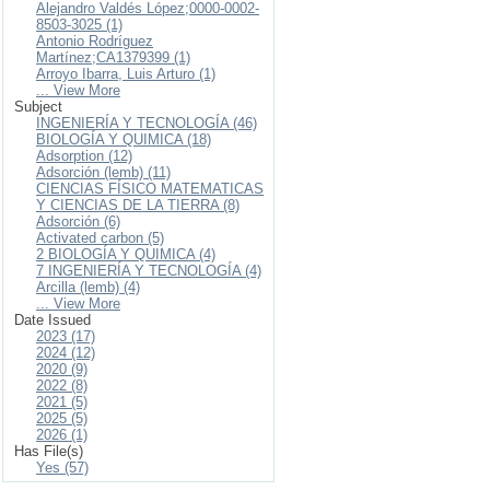
Alejandro Valdés López;0000-0002-
8503-3025 (1)
Antonio Rodríguez
Martínez;CA1379399 (1)
Arroyo Ibarra, Luis Arturo (1)
... View More
Subject
INGENIERÍA Y TECNOLOGÍA (46)
BIOLOGÍA Y QUIMICA (18)
Adsorption (12)
Adsorción (lemb) (11)
CIENCIAS FÍSICO MATEMATICAS
Y CIENCIAS DE LA TIERRA (8)
Adsorción (6)
Activated carbon (5)
2 BIOLOGÍA Y QUIMICA (4)
7 INGENIERÍA Y TECNOLOGÍA (4)
Arcilla (lemb) (4)
... View More
Date Issued
2023 (17)
2024 (12)
2020 (9)
2022 (8)
2021 (5)
2025 (5)
2026 (1)
Has File(s)
Yes (57)