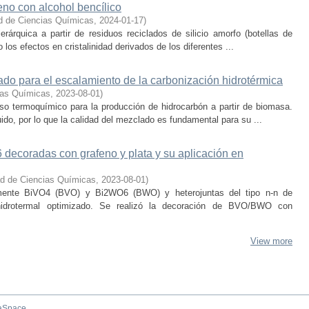
eno con alcohol bencílico
d de Ciencias Químicas
,
2024-01-17
)
rárquica a partir de residuos reciclados de silicio amorfo (botellas de
 los efectos en cristalinidad derivados de los diferentes ...
ado para el escalamiento de la carbonización hidrotérmica
ias Químicas
,
2023-08-01
)
so termoquímico para la producción de hidrocarbón a partir de biomasa.
uido, por lo que la calidad del mezclado es fundamental para su ...
ecoradas con grafeno y plata y su aplicación en
ad de Ciencias Químicas
,
2023-08-01
)
samente BiVO4 (BVO) y Bi2WO6 (BWO) y heterojuntas del tipo n-n de
rotermal optimizado. Se realizó la decoración de BVO/BWO con
View more
aSpace