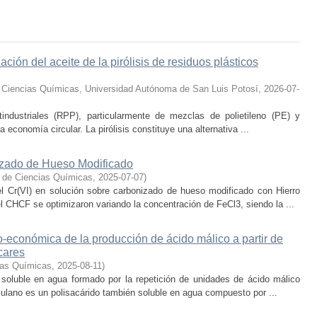
ción del aceite de la pirólisis de residuos plásticos
 Ciencias Químicas, Universidad Autónoma de San Luis Potosí
,
2026-07-
industriales (RPP), particularmente de mezclas de polietileno (PE) y
a economía circular. La pirólisis constituye una alternativa ...
izado de Hueso Modificado
 de Ciencias Químicas
,
2025-07-07
)
el Cr(VI) en solución sobre carbonizado de hueso modificado con Hierro
 CHCF se optimizaron variando la concentración de FeCl3, siendo la ...
co-económica de la producción de ácido málico a partir de
cares
ias Químicas
,
2025-08-11
)
 soluble en agua formado por la repetición de unidades de ácido málico
lulano es un polisacárido también soluble en agua compuesto por ...