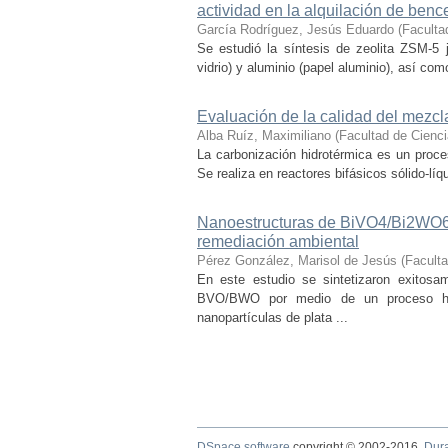
actividad en la alquilación de benc
García Rodríguez, Jesús Eduardo
(
Faculta
Se estudió la síntesis de zeolita ZSM-5 je
vidrio) y aluminio (papel aluminio), así como
Evaluación de la calidad del mezcl
Alba Ruíz, Maximiliano
(
Facultad de Cienc
La carbonización hidrotérmica es un proce
Se realiza en reactores bifásicos sólido-líq
Nanoestructuras de BiVO4/Bi2WO6 d
remediación ambiental
Pérez González, Marisol de Jesús
(
Facult
En este estudio se sintetizaron exito
BVO/BWO por medio de un proceso hid
nanopartículas de plata ...
DSpace software
copyright © 2002-2016
Dur