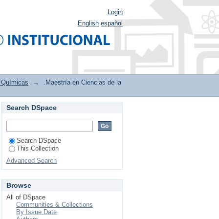
Login
English
español
s Químicas
→
.Maestría en Ciencias de la
Search DSpace
Search DSpace
This Collection
Advanced Search
Browse
All of DSpace
Communities & Collections
By Issue Date