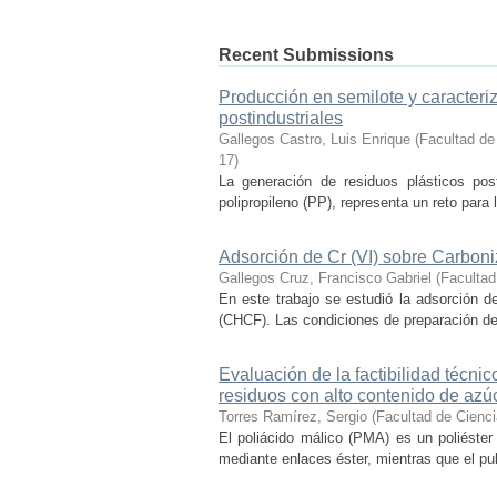
Recent Submissions
Producción en semilote y caracteriza
postindustriales
Gallegos Castro, Luis Enrique
(
Facultad de
17
)
La generación de residuos plásticos post
polipropileno (PP), representa un reto para l
Adsorción de Cr (VI) sobre Carbon
Gallegos Cruz, Francisco Gabriel
(
Facultad
En este trabajo se estudió la adsorción d
(CHCF). Las condiciones de preparación del
Evaluación de la factibilidad técni
residuos con alto contenido de azú
Torres Ramírez, Sergio
(
Facultad de Cienc
El poliácido málico (PMA) es un poliéster
mediante enlaces éster, mientras que el pu