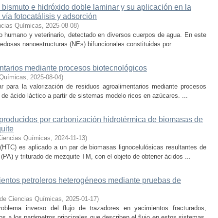
ismuto e hidróxido doble laminar y su aplicación en la
 vía fotocatálisis y adsorción
ncias Químicas
,
2025-08-08
)
uso humano y veterinario, detectado en diversos cuerpos de agua. En este
ovedosas nanoestructuras (NEs) bifuncionales constituidas por ...
ntarios mediante procesos biotecnológicos
 Químicas
,
2025-08-04
)
ar para la valorización de residuos agroalimentarios mediante procesos
de ácido láctico a partir de sistemas modelo ricos en azúcares. ...
 producidos por carbonización hidrotérmica de biomasas de
uite
Ciencias Químicas
,
2024-11-13
)
(HTC) es aplicado a un par de biomasas lignocelulósicas resultantes de
PA) y triturado de mezquite TM, con el objeto de obtener ácidos ...
ientos petroleros heterogéneos mediante pruebas de
 de Ciencias Químicas
,
2025-01-17
)
oblema inverso del flujo de trazadores en yacimientos fracturados,
dos a los parámetros principales que describen el flujo en estos sistemas.