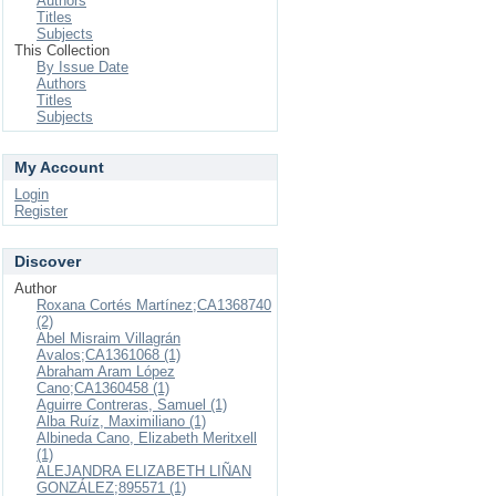
Authors
Titles
Subjects
This Collection
By Issue Date
Authors
Titles
Subjects
My Account
Login
Register
Discover
Author
Roxana Cortés Martínez;CA1368740
(2)
Abel Misraim Villagrán
Avalos;CA1361068 (1)
Abraham Aram López
Cano;CA1360458 (1)
Aguirre Contreras, Samuel (1)
Alba Ruíz, Maximiliano (1)
Albineda Cano, Elizabeth Meritxell
(1)
ALEJANDRA ELIZABETH LIÑAN
GONZÁLEZ;895571 (1)