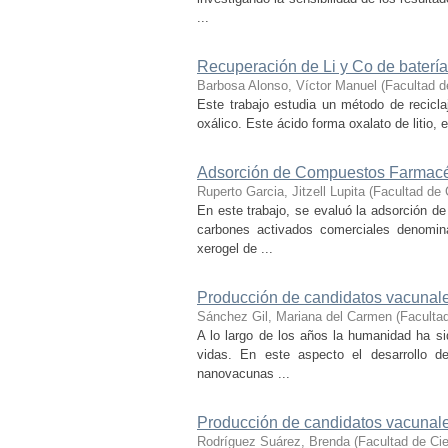
...
Recuperación de Li y Co de batería
Barbosa Alonso, Víctor Manuel
(
Facultad d
Este trabajo estudia un método de recicl
oxálico. Este ácido forma oxalato de litio, e
Adsorción de Compuestos Farmacéu
Ruperto Garcia, Jitzell Lupita
(
Facultad de
En este trabajo, se evaluó la adsorción d
carbones activados comerciales denom
xerogel de ...
Producción de candidatos vacunal
Sánchez Gil, Mariana del Carmen
(
Faculta
A lo largo de los años la humanidad ha s
vidas. En este aspecto el desarrollo d
nanovacunas ...
Producción de candidatos vacunale
Rodríguez Suárez, Brenda
(
Facultad de Ci