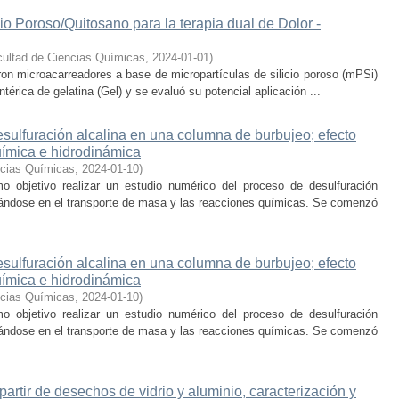
io Poroso/Quitosano para la terapia dual de Dolor -
ultad de Ciencias Químicas
,
2024-01-01
)
ron microacarreadores a base de micropartículas de silicio poroso (mPSi)
térica de gelatina (Gel) y se evaluó su potencial aplicación ...
sulfuración alcalina en una columna de burbujeo; efecto
uímica e hidrodinámica
ncias Químicas
,
2024-01-10
)
o objetivo realizar un estudio numérico del proceso de desulfuración
rándose en el transporte de masa y las reacciones químicas. Se comenzó
sulfuración alcalina en una columna de burbujeo; efecto
uímica e hidrodinámica
ncias Químicas
,
2024-01-10
)
o objetivo realizar un estudio numérico del proceso de desulfuración
rándose en el transporte de masa y las reacciones químicas. Se comenzó
partir de desechos de vidrio y aluminio, caracterización y